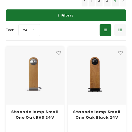
1
2
3
4
Verzinkt staal plantenbakken
Toeb
Modul
Planc
Kera
Bloe
Filters
In-Lite Ready opzetranden
Bloe
Pizz
Toon:
24
Verfs
Buit
Staande lamp Small
Staande lamp Small
One Oak RVS 24V
One Oak Black 24V