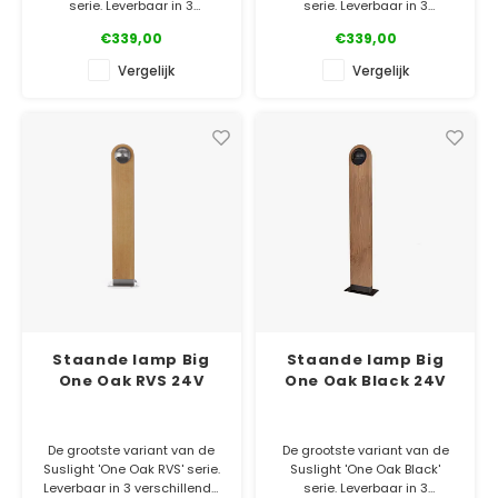
serie. Leverbaar in 3
serie. Leverbaar in 3
verschillende maten, 2
verschillende maten, 2
€339,00
€339,00
houtsoorten en ook nog eens
houtsoorten en ook nog eens
in 2 kleuren metaal!
in 2 kleuren metaal!
Vergelijk
Vergelijk
✓ Officiële Suslight dealer
✓ Officiële Suslight dealer
✓ Laagste prijsgarantie
✓ Laagste prijsgarantie
✓ 5 jaar garantie
✓ 5 jaar garantie
Staande lamp Big
Staande lamp Big
One Oak RVS 24V
One Oak Black 24V
De grootste variant van de
De grootste variant van de
Suslight 'One Oak RVS' serie.
Suslight 'One Oak Black'
Leverbaar in 3 verschillende
serie. Leverbaar in 3