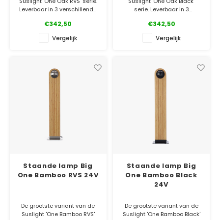
Suslight 'One Oak RVS' serie.
Suslight 'One Oak Black'
Leverbaar in 3 verschillende
serie. Leverbaar in 3
maten, 2 houtsoorten en ook
verschillende maten, 2
€342,50
€342,50
nog eens in 2 kleuren metaal!
houtsoorten en ook nog eens
in 2 kleuren metaal!
Vergelijk
Vergelijk
✓ Officiële Suslight dealer
✓ Laagste prijsgarantie
✓ Officiële Suslight dealer
✓ 5 jaar garantie
✓ Laagste prijsgarantie
✓ 5 jaar garantie
Staande lamp Big
Staande lamp Big
One Bamboo RVS 24V
One Bamboo Black
24V
De grootste variant van de
De grootste variant van de
Suslight 'One Bamboo RVS'
Suslight 'One Bamboo Black'