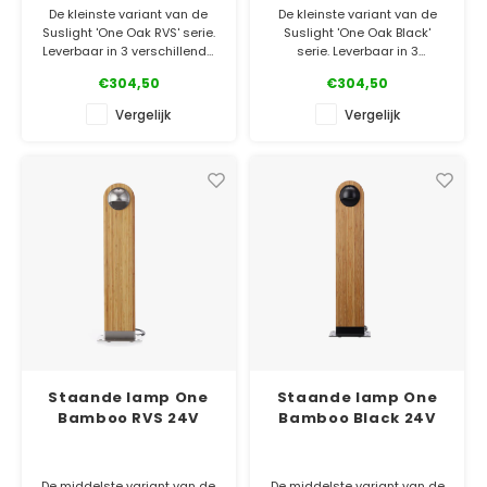
De kleinste variant van de
De kleinste variant van de
Suslight 'One Oak RVS' serie.
Suslight 'One Oak Black'
Leverbaar in 3 verschillende
serie. Leverbaar in 3
maten, 2 houtsoorten en ook
verschillende maten, 2
€304,50
€304,50
nog eens in 2 kleuren metaal!
houtsoorten en ook nog eens
in 2 kleuren metaal!
Vergelijk
Vergelijk
✓ Officiële Suslight dealer
✓ Laagste prijsgarantie
✓ Officiële Suslight dealer
✓ 5 jaar garantie
✓ Laagste prijsgarantie
✓ 5 jaar garantie
Staande lamp One
Staande lamp One
Bamboo RVS 24V
Bamboo Black 24V
De middelste variant van de
De middelste variant van de