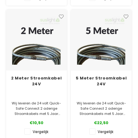
✓ Officiële Suslight dealer
✓ Laagste prijsgarantie
✓ 5 jaar garantie
2 Meter Stroomkabel
5 Meter Stroomkabel
24V
24V
Wij leveren de 24 volt Quick-
Wij leveren de 24 volt Quick-
Safe Connect 2 aderige
Safe Connect 2 aderige
Stroomkabels met 5 Jaar
Stroomkabels met 5 Jaar
Volledige Garantie! Met
Volledige Garantie! Met
€10,50
€22,50
waterdichte connectors.
waterdichte connectors.
Vergelijk
Vergelijk
✓ Officiële Suslight dealer
✓ Officiële Suslight dealer