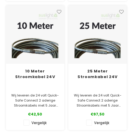
✓ Laagste prijsgarantie
✓ Laagste prijsgarantie
✓ 5 jaar garantie
✓ 5 jaar garantie
10 Meter
25 Meter
Stroomkabel 24V
Stroomkabel 24V
Wij leveren de 24 volt Quick-
Wij leveren de 24 volt Quick-
Safe Connect 2 aderige
Safe Connect 2 aderige
Stroomkabels met 5 Jaar
Stroomkabels met 5 Jaar
Volledige Garantie! Met
Volledige Garantie! Met
€42,50
€97,50
waterdichte connectors.
waterdichte connectors.
Vergelijk
Vergelijk
✓ Officiële Suslight dealer
✓ Officiële Suslight dealer
✓ Laagste prijsgarantie
✓ Laagste prijsgarantie