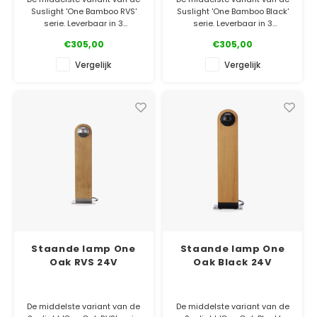
Suslight 'One Bamboo RVS'
Suslight 'One Bamboo Black'
serie. Leverbaar in 3
serie. Leverbaar in 3
verschillende maten, 2
verschillende maten, 2
€305,00
€305,00
houtsoorten en ook nog eens
houtsoorten en ook nog eens
in 2 kleuren metaal!
in 2 kleuren metaal!
Vergelijk
Vergelijk
✓ Officiële Suslight dealer
✓ Officiële Suslight dealer
✓ Laagste prijsgarantie
✓ Laagste prijsgarantie
✓ 5 jaar garantie
✓ 5 jaar garantie
Staande lamp One
Staande lamp One
Oak RVS 24V
Oak Black 24V
De middelste variant van de
De middelste variant van de