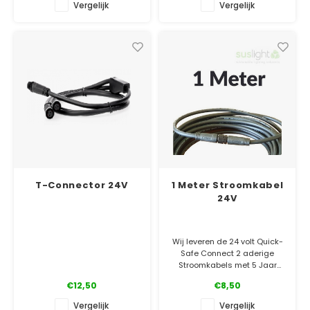
✓ 5 jaar garantie
✓ Laagste prijsgarantie
Vergelijk
Vergelijk
✓ 5 jaar garantie
T-Connector 24V
1 Meter Stroomkabel
24V
Wij leveren de 24 volt Quick-
Safe Connect 2 aderige
Stroomkabels met 5 Jaar
Volledige Garantie! Met
€12,50
€8,50
waterdichte connectors.
Vergelijk
Vergelijk