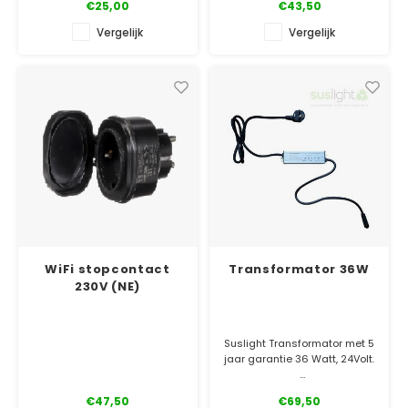
€25,00
€43,50
Connect System. Dat
betekent stekkerbaar
Vergelijk
Vergelijk
aansluiten in een mum van
tijd.
✓ Officiële Suslight dealer
✓ Gratis bezorgd
✓ 5 jaar garantie
WiFi stopcontact
Transformator 36W
230V (NE)
Suslight Transformator met 5
jaar garantie 36 Watt, 24Volt.
✓ Officiële Suslight dealer
€47,50
€69,50
✓ Laagste prijsgarantie