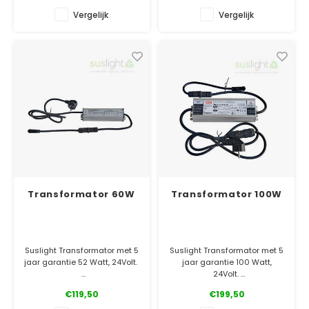
✓ 5 jaar garantie
Vergelijk
Vergelijk
Transformator 60W
Transformator 100W
Suslight Transformator met 5
Suslight Transformator met 5
jaar garantie 52 Watt, 24Volt.
jaar garantie 100 Watt,
24Volt.
✓ Officiële Suslight dealer
€119,50
€199,50
✓ Laagste prijsgarantie
✓ Officiële Suslight dealer