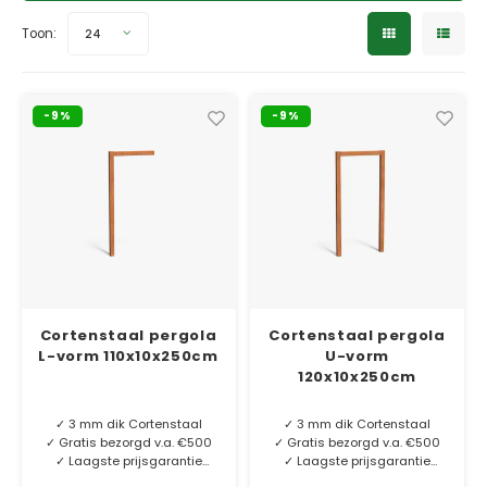
Verzinkt staal plantenbakken
Toeb
Modul
Planc
Kera
Toon:
24
Bloe
In-Lite Ready opzetranden
Bloe
Pizz
-9%
-9%
Verfs
Buit
Cortenstaal pergola
Cortenstaal pergola
L-vorm 110x10x250cm
U-vorm
120x10x250cm
✓ 3 mm dik Cortenstaal
✓ 3 mm dik Cortenstaal
✓ Gratis bezorgd v.a. €500
✓ Gratis bezorgd v.a. €500
✓ Laagste prijsgarantie
✓ Laagste prijsgarantie
✓ 6 jaar garantie
✓ 6 jaar garantie