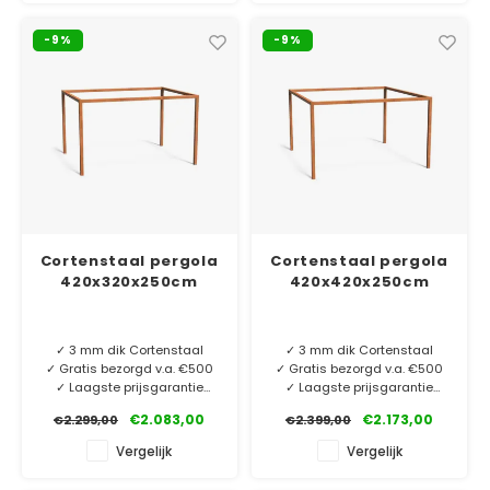
kokerprofiel 10x10cm.
kokerprofiel 10x10cm.
Duurzaam en stevig met een
Duurzaam en stevig met een
-9%
-9%
lange levensduur!
lange levensduur!
Cortenstaal pergola
Cortenstaal pergola
420x320x250cm
420x420x250cm
✓ 3 mm dik Cortenstaal
✓ 3 mm dik Cortenstaal
✓ Gratis bezorgd v.a. €500
✓ Gratis bezorgd v.a. €500
✓ Laagste prijsgarantie
✓ Laagste prijsgarantie
✓ 6 jaar garantie
✓ 6 jaar garantie
€2.083,00
€2.173,00
€2.299,00
€2.399,00
Deze robuuste pergola is
Deze robuuste pergola is
Vergelijk
Vergelijk
gemaakt van cortenstaal
gemaakt van cortenstaal
kokerprofiel 10x10cm.
kokerprofiel 10x10cm.