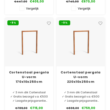
€405,00
€670,00
€447,00
€740,00
Deze robuuste pergola in L-
Deze robuuste pergola in U-
Vergelijk
Vergelijk
vorm is gemaakt van
vorm is gemaakt van
cortenstaal kokerprofiel
cortenstaal kokerprofiel
10x10cm. Duurzaam en stevig
10x10cm. Duurzaam en stevig
-9%
-9%
met een lange levensduur!
met een lange levensduur!
Cortenstaal pergola
Cortenstaal pergola
U-vorm
U-vorm
170x10x250cm
220x10x250cm
✓ 3 mm dik Cortenstaal
✓ 3 mm dik Cortenstaal
✓ Gratis bezorgd v.a. €500
✓ Gratis bezorgd v.a. €500
✓ Laagste prijsgarantie
✓ Laagste prijsgarantie
✓ 6 jaar garantie
✓ 6 jaar garantie
€715,00
€759,00
€789,00
€838,00