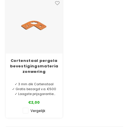
Cortenstaal pergola
bevestigingsmateriaal
zonwering
✓ 3 mm dik Cortenstaal
✓ Gratis bezorgd v.a. €500
✓ Laagste prijsgarantie
✓ 6 jaar garantie
€2,00
Bevestigingsmateriaal voor
Vergelijk
het bevestigen van
zonwering (schaduwdoeken)
aan onze cortenstaal
pergola's.