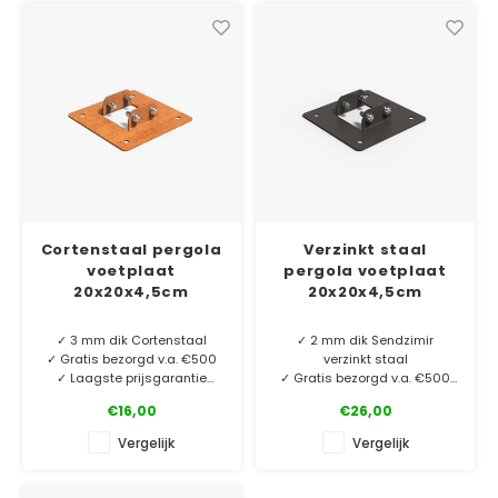
Duurzaam en stevig met een
Duurzaam en stevig met een
lange levensduur!
lange levensduur!
Cortenstaal pergola
Verzinkt staal
voetplaat
pergola voetplaat
20x20x4,5cm
20x20x4,5cm
✓ 3 mm dik Cortenstaal
✓ 2 mm dik Sendzimir
✓ Gratis bezorgd v.a. €500
verzinkt staal
✓ Laagste prijsgarantie
✓ Gratis bezorgd v.a. €500
✓ 6 jaar garantie
✓ Laagste prijsgarantie
€16,00
€26,00
✓ 6 jaar garantie
Voetplaat voor het plaatsen
Vergelijk
Vergelijk
van onze cortenstaal
Voetplaat voor het plaatsen
pergola's op maaiveld.
van onze verzinkt staal
pergola's op maaiveld.