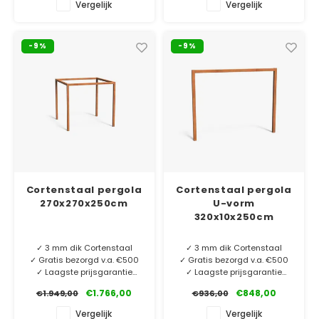
Vergelijk
Vergelijk
gemaakt van cortenstaal
vorm is gemaakt van
kokerprofiel 10x10cm.
cortenstaal kokerprofiel
Duurzaam en stevig met een
10x10cm. Duurzaam en stevig
-9%
-9%
lange levensduur!
met een lange levensduur!
Cortenstaal pergola
Cortenstaal pergola
270x270x250cm
U-vorm
320x10x250cm
✓ 3 mm dik Cortenstaal
✓ 3 mm dik Cortenstaal
✓ Gratis bezorgd v.a. €500
✓ Gratis bezorgd v.a. €500
✓ Laagste prijsgarantie
✓ Laagste prijsgarantie
✓ 6 jaar garantie
✓ 6 jaar garantie
€1.766,00
€848,00
€1.949,00
€936,00
Deze robuuste pergola is
Deze robuuste pergola in U-
Vergelijk
Vergelijk