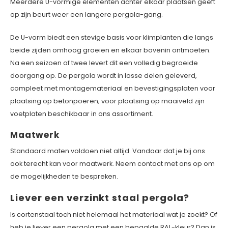
Meerdere U-vormige elementen achter elkaar plaatsen geeft
op zijn beurt weer een langere pergola-gang.
De U-vorm biedt een stevige basis voor klimplanten die langs
beide zijden omhoog groeien en elkaar bovenin ontmoeten.
Na een seizoen of twee levert dit een volledig begroeide
doorgang op. De pergola wordt in losse delen geleverd,
compleet met montagemateriaal en bevestigingsplaten voor
plaatsing op betonpoeren; voor plaatsing op maaiveld zijn
voetplaten beschikbaar in ons assortiment.
Maatwerk
Standaard maten voldoen niet altijd. Vandaar dat je bij ons
ook terecht kan voor maatwerk. Neem contact met ons op om
de mogelijkheden te bespreken.
Liever een verzinkt staal pergola?
Is cortenstaal toch niet helemaal het materiaal wat je zoekt? Of
heb je liever een pergola met een bepaalde RAL-kleur? Dan is