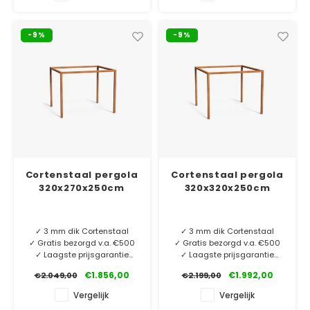
gemaakt van cortenstaal
vorm is gemaakt van
kokerprofiel 10x10cm.
cortenstaal kokerprofiel
Duurzaam en stevig met een
10x10cm. Duurzaam en stevig
-9%
-9%
lange levensduur!
met een lange levensduur!
Cortenstaal pergola
Cortenstaal pergola
320x270x250cm
320x320x250cm
✓ 3 mm dik Cortenstaal
✓ 3 mm dik Cortenstaal
✓ Gratis bezorgd v.a. €500
✓ Gratis bezorgd v.a. €500
✓ Laagste prijsgarantie
✓ Laagste prijsgarantie
✓ 6 jaar garantie
✓ 6 jaar garantie
€1.856,00
€1.992,00
€2.049,00
€2.199,00
Deze robuuste pergola is
Deze robuuste pergola is
Vergelijk
Vergelijk
gemaakt van cortenstaal
gemaakt van cortenstaal