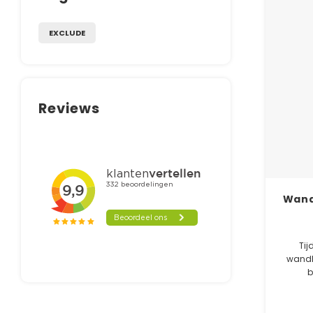
EXCLUDE
Reviews
Wand
Tij
wandl
b
poeder
weersin