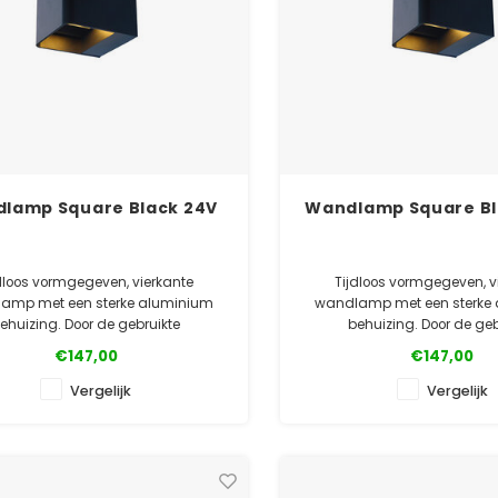
lamp Square Black 24V
Wandlamp Square Bl
dloos vormgegeven, vierkante
Tijdloos vormgegeven, v
amp met een sterke aluminium
wandlamp met een sterke
ehuizing. Door de gebruikte
behuizing. Door de geb
coating goed bestand tegen de
poedercoating goed besta
€147,00
€147,00
vloeden. Verkrijgbaar in meerdere
weersinvloeden. Verkrijgbaar
kleuren.
kleuren.
Vergelijk
Vergelijk
✓ Officiële Suslight dealer
✓ Officiële Suslight d
✓ Laagste prijsgarantie
✓ Laagste prijsgara
✓ 5 jaar garanti
✓ 5 jaar garanti