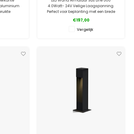
ierkante
LED Wand Armatuur Sus Line 500
 aluminium
4.0Watt- 24V Veilige Laagspanning.
ruikte
Perfect voor beplanting met een brede
nd tegen de
basis of in combinatie met een moderne
€197,00
 in meerdere
overkapping of serre.
Vergelijk
✓ Officiële Suslight dealer
ealer
✓ Laagste prijsgarantie
ntie
✓ 5 jaar garantie