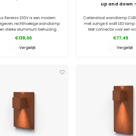
up and down -
us Reverso 230V is een modern
Cortenstaal wandlamp CUB
geven, rechthoekige wandlamp
met zuinge 6 watt LED lamp 
en sterke aluminium behuizing.
Met connector voor een w
e gebruikte poedercoating goed
aansluiting. Ook leverbaar i
€139,00
€77,45
and tegen de weersinvloeden.
hoog en gepoedercoat a
Vergelijk
Vergelijk
✓ Officiële Suslight dealer
✓ Gratis bezorg
✓ Laagste prijsgarantie
✓ Laagste prijsgara
✓ 5 jaar garantie
✓ 5 jaar garanti