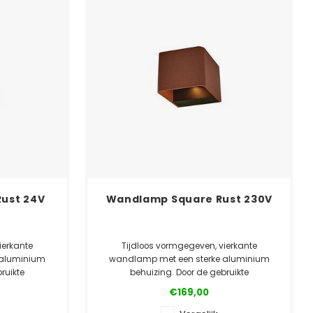
ust 24V
Wandlamp Square Rust 230V
ierkante
Tijdloos vormgegeven, vierkante
 aluminium
wandlamp met een sterke aluminium
ruikte
behuizing. Door de gebruikte
nd tegen de
poedercoating goed bestand tegen de
€169,00
 in meerdere
weersinvloeden. Verkrijgbaar in meerdere
kleuren.