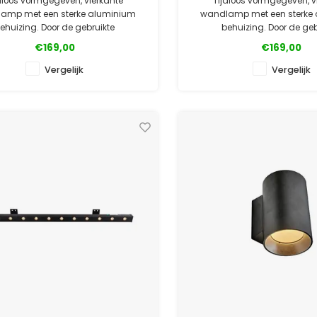
dloos vormgegeven, vierkante
Tijdloos vormgegeven, v
amp met een sterke aluminium
wandlamp met een sterke
ehuizing. Door de gebruikte
behuizing. Door de geb
coating goed bestand tegen de
poedercoating goed besta
€169,00
€169,00
vloeden. Verkrijgbaar in meerdere
weersinvloeden. Verkrijgbaar
kleuren.
kleuren.
Vergelijk
Vergelijk
✓ Officiële Suslight dealer
✓ Officiële Suslight d
✓ Laagste prijsgarantie
✓ Laagste prijsgara
✓ 5 jaar garanti
✓ 5 jaar garanti