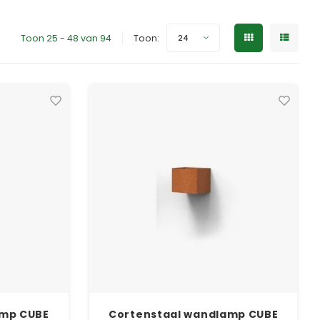
Toon 25 - 48 van 94
Toon:
24
amp CUBE
Cortenstaal wandlamp CUBE