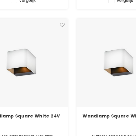
Vergelijk
Vergelijk
✓ Officiële Suslight dealer
✓ Officiële Suslight d
✓ Laagste prijsgarantie
✓ Laagste prijsgara
✓ 5 jaar garanti
✓ 5 jaar garanti
lamp Square White 24V
Wandlamp Square Wh