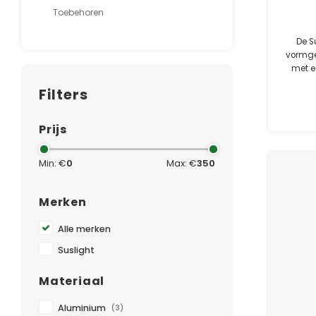
Toebehoren
De S
vormge
met e
Door d
Filters
best
Prijs
Min: €
0
Max: €
350
Merken
Alle merken
Suslight
Materiaal
Aluminium
(3)