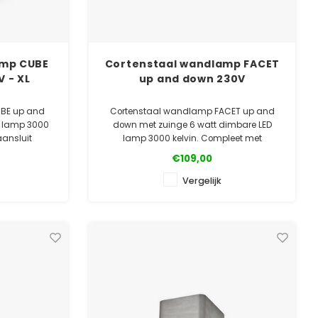
amp CUBE
Cortenstaal wandlamp FACET
 - XL
up and down 230V
BE up and
Cortenstaal wandlamp FACET up and
D lamp 3000
down met zuinge 6 watt dimbare LED
aansluit
lamp 3000 kelvin. Compleet met
n Large en
connector voor een waterdichte
€109,00
poedercoat
aansluiting. Ook leverbaar gepoedercoat
aluminium.
Vergelijk
d
✓ Gratis bezorgd
ntie
✓ Laagste prijsgarantie
e
✓ 5 jaar garantie