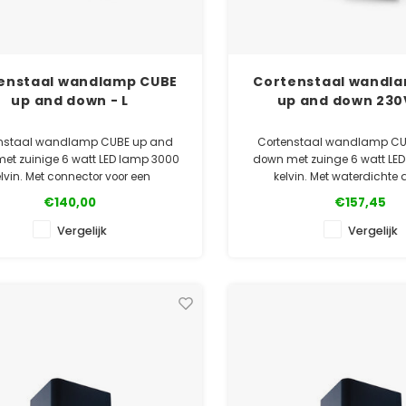
enstaal wandlamp CUBE
Cortenstaal wandl
up and down - L
up and down 230V
nstaal wandlamp CUBE up and
Cortenstaal wandlamp CU
et zuinige 6 watt LED lamp 3000
down met zuinge 6 watt LE
elvin. Met connector voor een
kelvin. Met waterdichte 
ichte aansluiting. Ook leverbaar
connector. Ook leverbaar i
€140,00
€157,45
 achterplaat en in gepoedercoat
zonder achterplaat of ge
aluminium.
aluminium.
Vergelijk
Vergelijk
✓ Gratis bezorgd
✓ Gratis bezorg
✓ Laagste prijsgarantie
✓ Laagste prijsgara
✓ 5 jaar garantie
✓ 5 jaar garanti