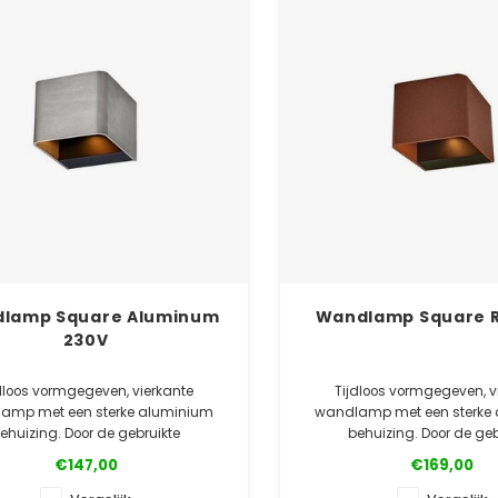
lamp Square Aluminum
Wandlamp Square R
230V
dloos vormgegeven, vierkante
Tijdloos vormgegeven, v
amp met een sterke aluminium
wandlamp met een sterke
ehuizing. Door de gebruikte
behuizing. Door de geb
coating goed bestand tegen de
poedercoating goed besta
€147,00
€169,00
vloeden. Verkrijgbaar in meerdere
weersinvloeden. Verkrijgbaar
kleuren.
kleuren.