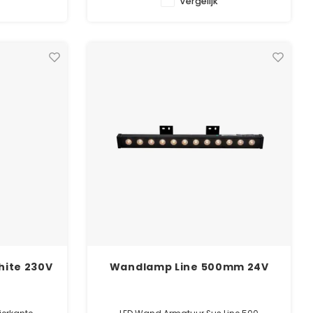
Vergelijk
ealer
✓ Officiële Suslight dealer
ntie
✓ Laagste prijsgarantie
✓ 5 jaar garanti
ite 230V
Wandlamp Line 500mm 24V