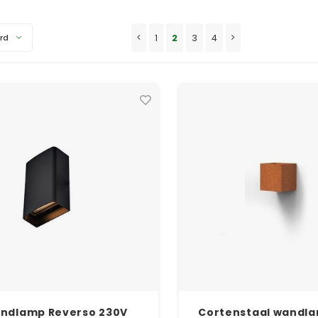
1
2
3
4
rd
ndlamp Reverso 230V
Cortenstaal wandl