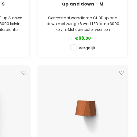
 S
up and down - M
E up & down
Cortenstaal wandlamp CUBE up and
3000 kelvin.
down met zuinge 6 watt LED lamp 3000
aterdichte
kelvin. Met connector voor een
n 15 en 10 cm
waterdichte aansluiting. Ook leverbaar in
€98,00
luminium.
10 en 10 cm hoog.
Vergelijk
d
✓ Gratis bezorgd
ntie
✓ Laagste prijsgarantie
e
✓ 5 jaar garantie