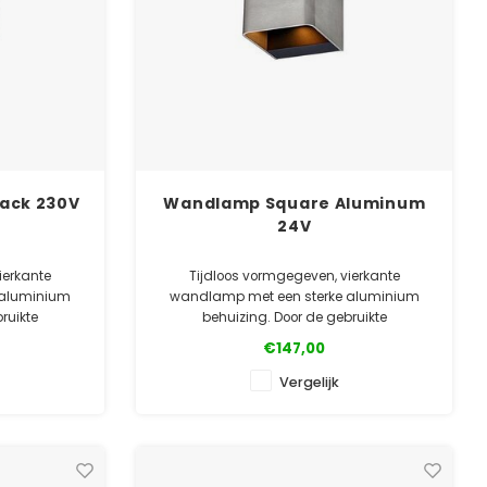
ack 230V
Wandlamp Square Aluminum
24V
ierkante
Tijdloos vormgegeven, vierkante
 aluminium
wandlamp met een sterke aluminium
ruikte
behuizing. Door de gebruikte
nd tegen de
poedercoating goed bestand tegen de
€147,00
 in meerdere
weersinvloeden. Verkrijgbaar in meerdere
kleuren.
Vergelijk
ealer
✓ Officiële Suslight dealer
ntie
✓ Laagste prijsgarantie
✓ 5 jaar garanti