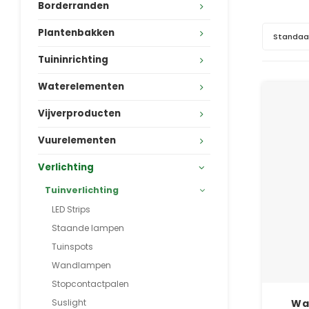
Borderranden
Plantenbakken
Standaa
Tuininrichting
Waterelementen
Vijverproducten
Vuurelementen
Verlichting
Tuinverlichting
LED Strips
Staande lampen
Tuinspots
Wandlampen
Stopcontactpalen
Suslight
Wa