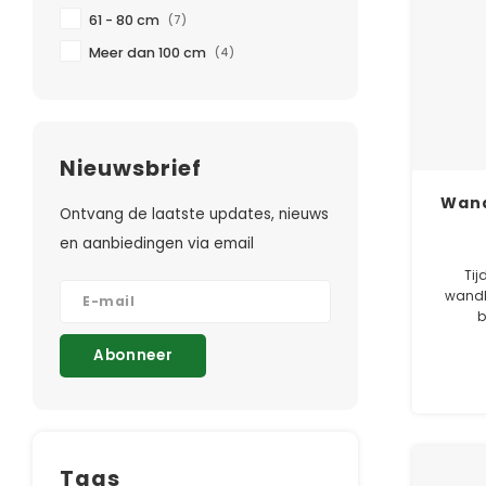
61 - 80 cm
(7)
Meer dan 100 cm
(4)
Nieuwsbrief
Wand
Ontvang de laatste updates, nieuws
en aanbiedingen via email
Tij
wandl
b
poeder
Abonneer
weersin
Tags