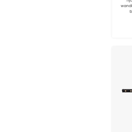
Tij
wandl
b
poeder
weersin