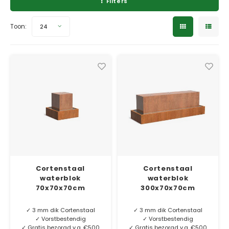
Filters
Verzinkt staal plantenbakken
Toeb
Modul
Planc
Kera
Bloe
Toon:
24
In-Lite Ready opzetranden
Bloe
Pizz
Verfs
Buit
Cortenstaal
Cortenstaal
waterblok
waterblok
70x70x70cm
300x70x70cm
✓ 3 mm dik Cortenstaal
✓ 3 mm dik Cortenstaal
✓ Vorstbestendig
✓ Vorstbestendig
✓ Gratis bezorgd v.a. €500
✓ Gratis bezorgd v.a. €500