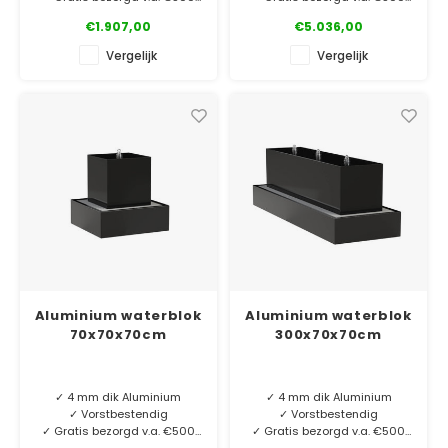
✓ Met LED-Bronverlichting &
✓ Met LED-Bronverlichting &
€1.907,00
€5.036,00
pomp
pomp
✓ 5 jaar garantie*
✓ 5 jaar garantie*
Vergelijk
Vergelijk
Creëer een rustgevende
Creëer een rustgevende
oase in de tuin met deze
oase in de tuin met deze
cortenstaal watertafel.
cortenstaal watertafel.
Duurzaam materiaal, dus
Duurzaam materiaal, dus
een lange levensduur
een lange levensduur
gegarandeerd.
gegarandeerd.
Aluminium waterblok
Aluminium waterblok
70x70x70cm
300x70x70cm
✓ 4 mm dik Aluminium
✓ 4 mm dik Aluminium
✓ Vorstbestendig
✓ Vorstbestendig
✓ Gratis bezorgd v.a. €500
✓ Gratis bezorgd v.a. €500