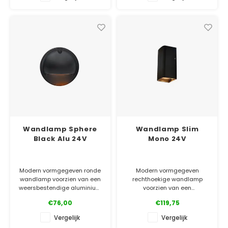
meter 80 hoog.
armatuur.
✓ Officiële Suslight dealer
✓ Officiële Suslight dealer
✓ Laagste prijsgarantie
✓ Laagste prijsgarantie
✓ 5 jaar garantie
✓ 5 jaar garantie
Wandlamp Sphere
Wandlamp Slim
Black Alu 24V
Mono 24V
Modern vormgegeven ronde
Modern vormgegeven
wandlamp voorzien van een
rechthoekige wandlamp
weersbestendige aluminium
voorzien van een
behuizing (zwarte
weersbestendige aluminium
€76,00
€119,75
poedercoating). De lichtbron
behuizing. De Mono is
is IP65 en deze is verwerkt in
voorzien van één lichtbron en
Vergelijk
Vergelijk
het aluminium armatuur.
straalt daarmee licht naar