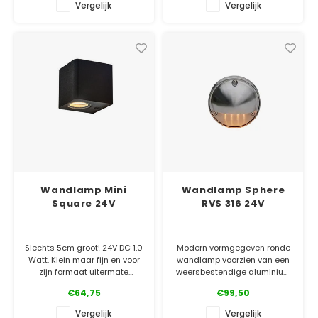
onderwater blijven.
Vergelijk
Vergelijk
✓ Officiële Suslight dealer
✓ Laagste prijsgarantie
✓ Officiële Suslight dealer
✓ 5 jaar garantie
✓ Laagste prijsgarantie
✓ 5 jaar garantie
Wandlamp Mini
Wandlamp Sphere
Square 24V
RVS 316 24V
Slechts 5cm groot! 24V DC 1,0
Modern vormgegeven ronde
Watt. Klein maar fijn en voor
wandlamp voorzien van een
zijn formaat uitermate
weersbestendige aluminium
krachtig. Met 120 lumen
behuizing. De lichtbron is IP65
€64,75
€99,50
verlicht de Sus Mini Square
en deze is verwerkt in het
zonder problemen vanaf 1
robuuste aluminium
Vergelijk
Vergelijk