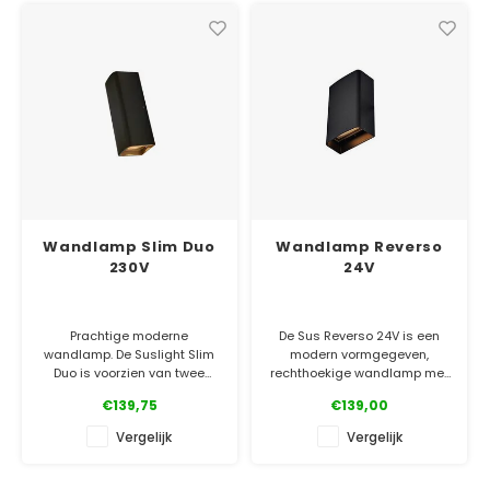
✓ Officiële Suslight dealer
✓ Officiële Suslight dealer
✓ Laagste prijsgarantie
✓ Laagste prijsgarantie
✓ 5 jaar garantie
✓ 5 jaar garanti
Wandlamp Slim Duo
Wandlamp Reverso
230V
24V
Prachtige moderne
De Sus Reverso 24V is een
wandlamp. De Suslight Slim
modern vormgegeven,
Duo is voorzien van twee
rechthoekige wandlamp met
lichtbronnen en straalt
een sterke aluminium
€139,75
€139,00
daarmee het licht beide
behuizing. Door de gebruikte
zijden uit. Ook verkrijgbaar
poedercoating goed
Vergelijk
Vergelijk
met één lichtbron.
bestand tegen de
weersinvloeden.
✓ Officiële Suslight dealer