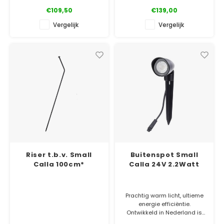
Tops heeft 3 LED lampen, een
€109,50
€139,00
lichtbereik van 600 cm. en
een straalhoek van 60°.
Vergelijk
Vergelijk
✓ Officiële Suslight dealer
✓ Laagste prijsgarantie
✓ 5 jaar garantie
Riser t.b.v. Small
Buitenspot Small
Calla 100cm*
Calla 24V 2.2Watt
Prachtig warm licht, ultieme
energie efficiëntie.
Ontwikkeld in Nederland is
het 1 van de meest duurzame