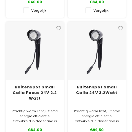
€40,00
€84,00
spots ter wereld!
Vergelijk
Vergelijk
✓ Officiële Suslight dealer
✓ Laagste prijsgarantie
✓ 5 jaar garantie
Buitenspot Small
Buitenspot Small
Calla Focus 24V 2.2
Calla 24V 3.2Watt
Watt
Prachtig warm licht, ultieme
Prachtig warm licht, ultieme
energie efficiëntie.
energie efficiëntie.
Ontwikkeld in Nederland is
Ontwikkeld in Nederland is
het 1 van de meest duurzame
het 1 van de meest duurzame
€84,00
€99,50
spots ter wereld!
spots ter wereld!