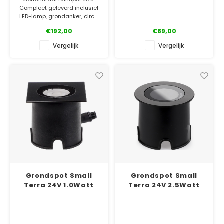
Compleet geleverd inclusief
LED-lamp, grondanker, circa
2 meter snoer, stekker en
€192,00
€89,00
waterdichte connector.
Eenvoudig aan te sluiten!
Vergelijk
Vergelijk
✓ Gratis bezorgd
✓ Laagste prijsgarantie
✓ 5 jaar garantie
Grondspot Small
Grondspot Small
Terra 24V 1.0Watt
Terra 24V 2.5Watt