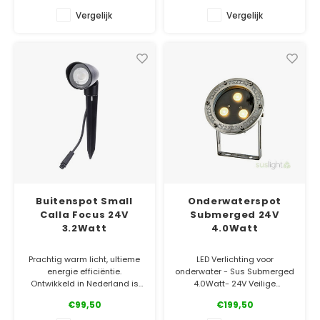
Vergelijk
Vergelijk
✓ Officiële Suslight dealer
✓ Officiële Suslight dealer
✓ Laagste prijsgarantie
✓ Laagste prijsgarantie
✓ 5 jaar garantie
✓ 5 jaar garantie
Buitenspot Small
Onderwaterspot
Calla Focus 24V
Submerged 24V
3.2Watt
4.0Watt
Prachtig warm licht, ultieme
LED Verlichting voor
energie efficiëntie.
onderwater - Sus Submerged
Ontwikkeld in Nederland is
4.0Watt- 24V Veilige
het 1 van de meest duurzame
Laagspanning. Deze LED-
€99,50
€199,50
spots ter wereld!
verlichting kan permanent