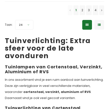
✓ Laagste prijsgarantie
✓ Officiële Suslight dealer
✓ 5 jaar garantie
✓ Laagste prijsgarantie
1
2
3
4
✓ 5 jaar garantie
Toon:
24
Tuinverlichting: Extra
sfeer voor de late
avonduren
Tuinlampen van Cortenstaal, Verzinkt,
Aluminium of RVS
In ons assortiment vind je een ruim aanbod aan tuinverlichting.
Deze zijn verkrijgbaar in veel verschillende materialen,
waaronder
cortenstaal, verzinkt, aluminium of RVS
.
Daarnaast vind je ook veel gecoat varianten.
Tuinverlichting van Cortenstaal