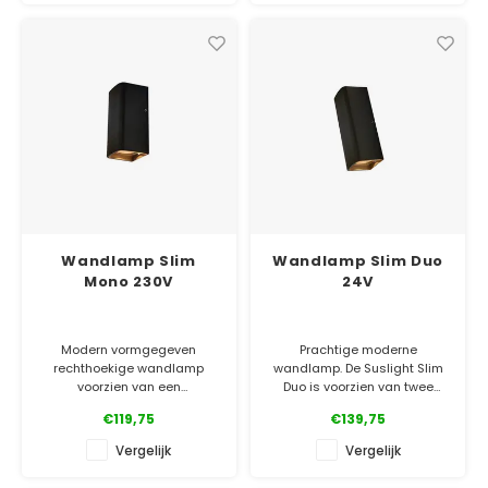
beneden of boven.
✓ Officiële Suslight dealer
✓ Laagste prijsgarantie
✓ Officiële Suslight dealer
✓ 5 jaar garantie
✓ Laagste prijsgarantie
✓ 5 jaar garanti
Wandlamp Slim
Wandlamp Slim Duo
Mono 230V
24V
Modern vormgegeven
Prachtige moderne
rechthoekige wandlamp
wandlamp. De Suslight Slim
voorzien van een
Duo is voorzien van twee
weersbestendige aluminium
lichtbronnen en straalt
€119,75
€139,75
behuizing. De Mono is
daarmee het licht beide
voorzien van één lichtbron en
zijden uit. Ook verkrijgbaar
Vergelijk
Vergelijk
straalt daarmee licht naar
met één lichtbron.
beneden of boven.