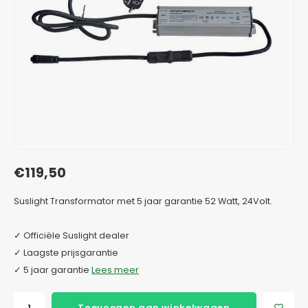
Verzinkt staal plantenbakken
Toeb
Modul
Planc
Kera
Bloe
In-Lite Ready opzetranden
Bloe
Pizz
Verfs
Buit
€119,50
Suslight Transformator met 5 jaar garantie 52 Watt, 24Volt.
✓ Officiële Suslight dealer
✓ Laagste prijsgarantie
✓ 5 jaar garantie
Lees meer
Toevoegen aan winkelwagen