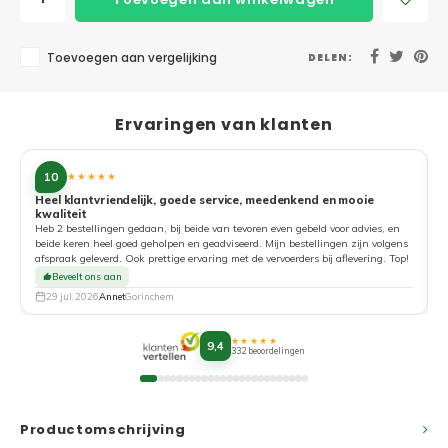
Toevoegen aan vergelijking
DELEN:
Ervaringen van klanten
10
★★★★★
Heel klantvriendelijk, goede service, meedenkend en mooie
kwaliteit
G
Heb 2 bestellingen gedaan, bij beide van tevoren even gebeld voor advies, en
beide keren heel goed geholpen en geadviseerd. Mijn bestellingen zijn volgens
afspraak geleverd. Ook prettige ervaring met de vervoerders bij aflevering. Top!
Beveelt ons aan
29 jul. 2026
Annet
Gorinchem
★★★★★
9,4
332 beoordelingen
Productomschrijving