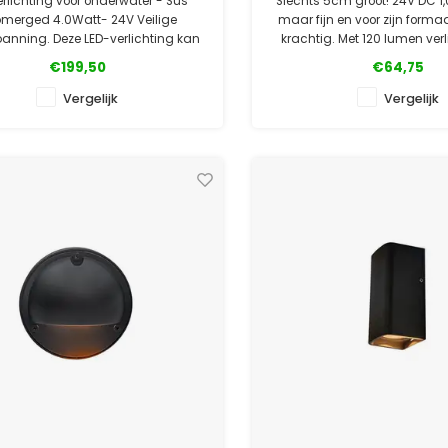
erlichting voor onderwater - Sus
Slechts 5cm groot! 24V DC 1,
merged 4.0Watt- 24V Veilige
maar fijn en voor zijn forma
nning. Deze LED-verlichting kan
krachtig. Met 120 lumen ver
rmanent onderwater blijven.
Mini Square zonder proble
€199,50
€64,75
meter 80 hoog.
✓ Officiële Suslight dealer
Vergelijk
Vergelijk
✓ Laagste prijsgarantie
✓ Officiële Suslight d
✓ 5 jaar garantie
✓ Laagste prijsgara
✓ 5 jaar garanti