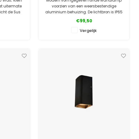
0 Watt. Klein
Modern vormgegeven ronde wandlamp
at uitermate
voorzien van een weersbestendige
licht de Sus
aluminium behuizing. De lichtbron is IP65
men vanaf 1
en deze is verwerkt in het robuuste
€99,50
aluminium armatuur.
Vergelijk
ealer
✓ Officiële Suslight dealer
ntie
✓ Laagste prijsgarantie
e
✓ 5 jaar garantie