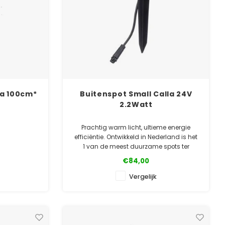
lla 100cm*
Buitenspot Small Calla 24V
2.2Watt
Prachtig warm licht, ultieme energie
efficiëntie. Ontwikkeld in Nederland is het
1 van de meest duurzame spots ter
wereld!
€84,00
✓ Officiële Suslight dealer
Vergelijk
✓ Laagste prijsgarantie
✓ 5 jaar garantie