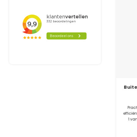
Buite
Prach
efficië
1 va