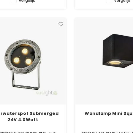
Vergelijk
Vergelijk
✓ Laagste prijsgarantie
✓ Laagste prijsgara
✓ 5 jaar garantie
✓ 5 jaar garanti
rwaterspot Submerged
Wandlamp Mini Squ
24V 4.0Watt