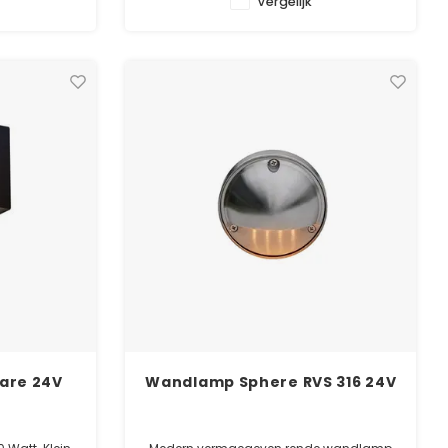
Vergelijk
ntie
✓ Laagste prijsgarantie
e
✓ 5 jaar garantie
are 24V
Wandlamp Sphere RVS 316 24V