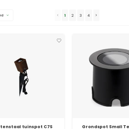
1
2
3
4
rd
tenstaal tuinspot C7S
Grondspot Small Te