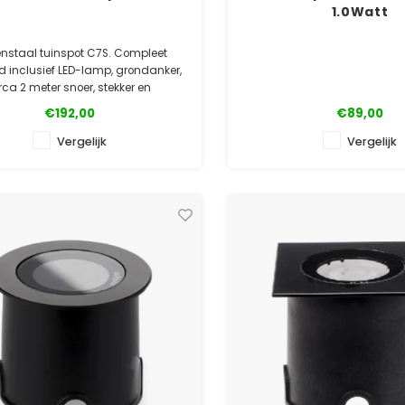
1.0Watt
enstaal tuinspot C7S. Compleet
d inclusief LED-lamp, grondanker,
rca 2 meter snoer, stekker en
chte connector. Eenvoudig aan te
€192,00
€89,00
sluiten!
Vergelijk
Vergelijk
✓ Gratis bezorgd
✓ Laagste prijsgarantie
✓ 5 jaar garantie