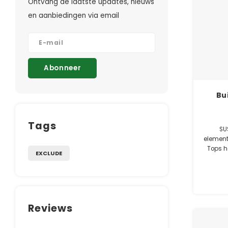
Ontvang de laatste updates, nieuws
en aanbiedingen via email
Abonneer
Bu
Tags
SU
element
Tops h
EXCLUDE
van 60
Reviews