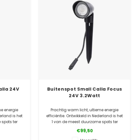
alla 24V
Buitenspot Small Calla Focus
24V 3.2Watt
me energie
Prachtig warm licht, ultieme energie
erland is het
efficiëntie. Ontwikkeld in Nederland is het
spots ter
1 van de meest duurzame spots ter
wereld!
€99,50
ealer
✓ Officiële Suslight dealer