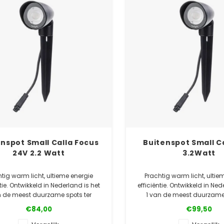
nspot Small Calla Focus
Buitenspot Small C
24V 2.2 Watt
3.2Watt
tig warm licht, ultieme energie
Prachtig warm licht, ultie
ntie. Ontwikkeld in Nederland is het
efficiëntie. Ontwikkeld in Ned
n de meest duurzame spots ter
1 van de meest duurzame 
wereld!
wereld!
€84,00
€99,50
✓ Officiële Suslight dealer
✓ Officiële Suslight d