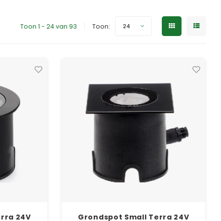
Toon 1 - 24 van 93
Toon:
24
rra 24V
Grondspot Small Terra 24V