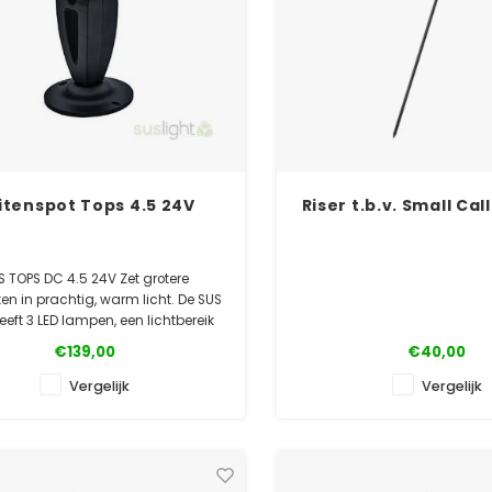
itenspot Tops 4.5 24V
Riser t.b.v. Small Ca
S TOPS DC 4.5 24V Zet grotere
en in prachtig, warm licht. De SUS
eeft 3 LED lampen, een lichtbereik
0 cm. en een straalhoek van 60°.
€139,00
€40,00
✓ Officiële Suslight dealer
Vergelijk
Vergelijk
✓ Laagste prijsgarantie
✓ 5 jaar garantie