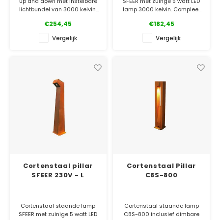
up and down met instelbare
SFEER met zuinge 5 watt LED
lichtbundel van 3000 kelvin.
lamp 3000 kelvin. Compleet
Met connector voor een
met connector voor een
€254,45
€182,45
waterdichte aansluiting. Ook
waterdichte aansluiting. Ook
leverbaar in 80 en 110 cm
leverbaar in 80 cm hoog.
Vergelijk
Vergelijk
hoog en gepoedercoat
aluminium.
✓ Gratis bezorgd
✓ Laagste prijsgarantie
✓ Gratis bezorgd
✓ 5 jaar garantie
✓ Laagste prijsgarantie
✓ 5 jaar garantie
Cortenstaal pillar
Cortenstaal Pillar
SFEER 230V - L
C8S-800
Cortenstaal staande lamp
Cortenstaal staande lamp
SFEER met zuinige 5 watt LED
C8S-800 inclusief dimbare