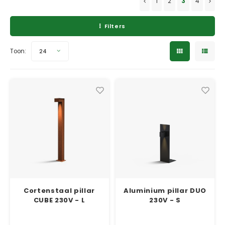
1
2
3
4
Verzinkt staal plantenbakken
Toeb
Modul
Planc
Kera
Bloe
Filters
In-Lite Ready opzetranden
Bloe
Pizz
Toon:
24
Verfs
Buit
Cortenstaal pillar
Aluminium pillar DUO
CUBE 230V - L
230V - S