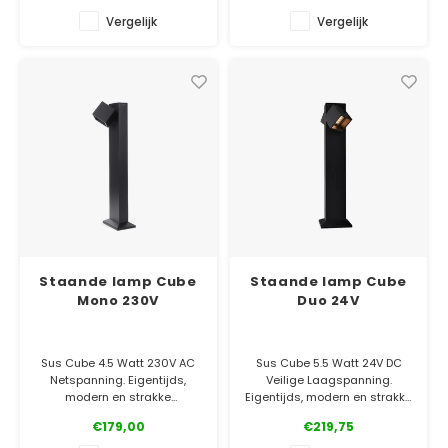
verblinden.
design.
Vergelijk
Vergelijk
✓ Officiële Suslight dealer
✓ Officiële Suslight dealer
✓ Laagste prijsgarantie
✓ Laagste prijsgarantie
✓ 5 jaar garantie
✓ 5 jaar garantie
Staande lamp Cube
Staande lamp Cube
Mono 230V
Duo 24V
Sus Cube 4.5 Watt 230V AC
Sus Cube 5.5 Watt 24V DC
Netspanning. Eigentijds,
Veilige Laagspanning.
modern en strakke
Eigentijds, modern en strakke
vormgeving. Dat maakt van
vormgeving. Dat maakt van
€179,00
€219,75
de Cubes een uitgesproken
de Cube een uitgesproken