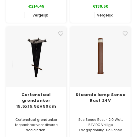
met connector voor een
warm wit licht uit zonder te
€214,45
€139,50
waterdichte aansluiting.
verblinden.
Vergelijk
Vergelijk
✓ Gratis bezorgd
✓ Officiële Suslight dealer
✓ Laagste prijsgarantie
✓ Laagste prijsgarantie
✓ 5 jaar garantie
✓ 5 jaar garantie
Cortenstaal
Staande lamp Sense
grondanker
Rust 24V
15,5x15,5xH50cm
Cortenstaal grondanker
Sus Sense Rust - 2.0 Watt
toepasbaar voor diverse
24V DC Veilige
doeleinden.
Laagspanning. De Sense
Rust straalt rondom zacht