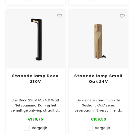
✓ Officiële Suslight dealer
✓ Officiële Suslight dealer
✓ Laagste prijsgarantie
✓ Laagste prijsgarantie
✓ 5 jaar garantie
✓ 5 jaar garantie
Staande lamp Deco
Staande lamp Small
230V
Oak 24V
Sus Deco 230V AC- 5.0 Watt
De kleinste variant van de
Netspanning. Dankzij het
Suslight 'Oak' serie.
vernuftige ontwerp straalt de
Leverbaar in 3 verschillende
Deco een prachtige
maten. Dé robuuste staande
€199,75
€169,50
lichtbundel uit die niet
eiken lamp voor een prachtig
verblind.
natuurlijk accent.
Vergelijk
Vergelijk