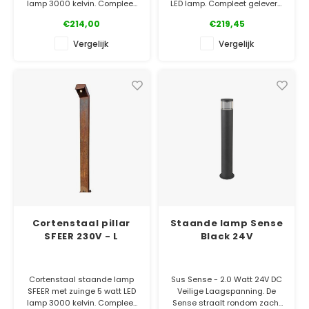
lamp 3000 kelvin. Compleet
LED lamp. Compleet geleverd
met connector voor een
inclusief reeds gemonteerde
€214,00
€219,45
waterdichte aansluiting. Ook
LED-lamp en waterdichte
leverbaar in 50 cm hoog.
connector. Eenvoudig aan te
Vergelijk
Vergelijk
sluiten!
✓ Gratis bezorgd
✓ Laagste prijsgarantie
✓ 5 jaar garantie
✓ Gratis bezorgd
✓ Laagste prijsgarantie
✓ 5 jaar garantie
Cortenstaal pillar
Staande lamp Sense
SFEER 230V - L
Black 24V
Cortenstaal staande lamp
Sus Sense - 2.0 Watt 24V DC
SFEER met zuinge 5 watt LED
Veilige Laagspanning. De
lamp 3000 kelvin. Compleet
Sense straalt rondom zacht