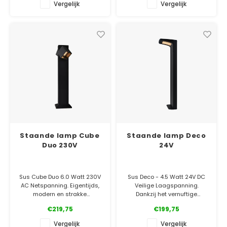
design.
design.
Vergelijk
Vergelijk
✓ Officiële Suslight dealer
✓ Officiële Suslight dealer
✓ Laagste prijsgarantie
✓ Laagste prijsgarantie
✓ 5 jaar garantie
✓ 5 jaar garantie
Staande lamp Cube
Staande lamp Deco
Duo 230V
24V
Sus Cube Duo 6.0 Watt 230V
Sus Deco - 4.5 Watt 24V DC
AC Netspanning. Eigentijds,
Veilige Laagspanning.
modern en strakke
Dankzij het vernuftige
vormgeving. Dat maakt van
ontwerp straalt de Deco een
€219,75
€199,75
de Cube een uitgesproken
prachtige lichtbundel uit die
design.
niet verblind.
Vergelijk
Vergelijk