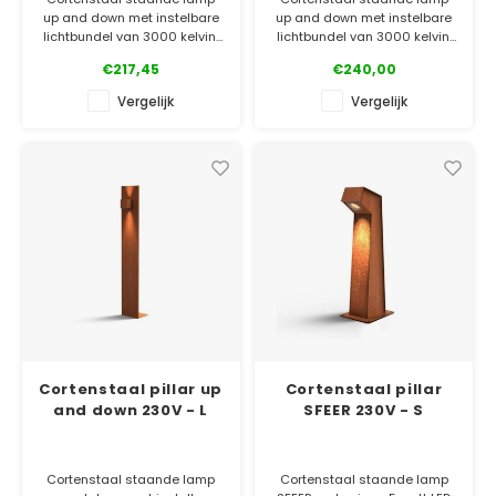
up and down met instelbare
up and down met instelbare
lichtbundel van 3000 kelvin.
lichtbundel van 3000 kelvin.
Met connector voor een
Met connector voor een
€217,45
€240,00
waterdichte aansluiting. Ook
waterdichte aansluiting. Ook
leverbaar in 80 en 110 cm
leverbaar in 80 en 150 cm
Vergelijk
Vergelijk
hoog en gepoedercoat
hoog en gepoedercoat
aluminium.
aluminium.
✓ Gratis bezorgd
✓ Gratis bezorgd
✓ Laagste prijsgarantie
✓ Laagste prijsgarantie
✓ 5 jaar garantie
✓ 5 jaar garantie
Cortenstaal pillar up
Cortenstaal pillar
and down 230V - L
SFEER 230V - S
Cortenstaal staande lamp
Cortenstaal staande lamp