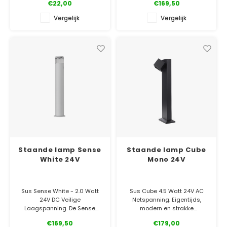
€22,00
€169,50
✓ 5 jaar garantie
warm wit licht uit zonder te
✓ Laagste prijsgarantie
verblinden.
Vergelijk
Vergelijk
✓ Officiële Suslight dealer
✓ Laagste prijsgarantie
✓ 5 jaar garantie
Staande lamp Sense
Staande lamp Cube
White 24V
Mono 24V
Sus Sense White - 2.0 Watt
Sus Cube 4.5 Watt 24V AC
24V DC Veilige
Netspanning. Eigentijds,
Laagspanning. De Sense
modern en strakke
White straalt rondom zacht
vormgeving. Dat maakt van
€169,50
€179,00
warm wit licht uit zonder te
de Cubes een uitgesproken