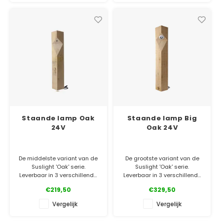
✓ Officiële Suslight dealer
✓ Officiële Suslight dealer
✓ Laagste prijsgarantie
✓ Laagste prijsgarantie
✓ 5 jaar garantie
✓ 5 jaar garantie
Staande lamp Oak
Staande lamp Big
24V
Oak 24V
De middelste variant van de
De grootste variant van de
Suslight 'Oak' serie.
Suslight 'Oak' serie.
Leverbaar in 3 verschillende
Leverbaar in 3 verschillende
maten. Dé robuuste staande
maten. Dé robuuste staande
€219,50
€329,50
eiken lamp voor een prachtig
eiken lamp voor een prachtig
natuurlijk accent.
natuurlijk accent.
Vergelijk
Vergelijk
✓ Officiële Suslight dealer
✓ Officiële Suslight dealer