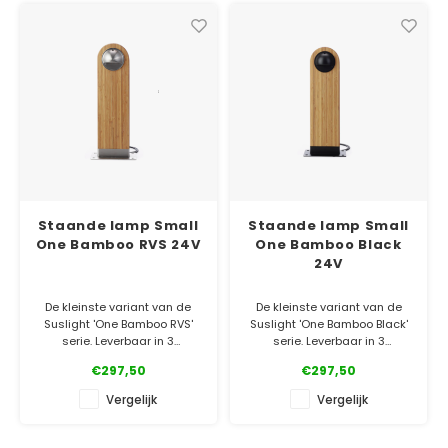
✓ Laagste prijsgarantie
✓ Laagste prijsgarantie
✓ 5 jaar garantie
✓ 5 jaar garantie
Staande lamp Small
Staande lamp Small
One Bamboo RVS 24V
One Bamboo Black
24V
De kleinste variant van de
De kleinste variant van de
Suslight 'One Bamboo RVS'
Suslight 'One Bamboo Black'
serie. Leverbaar in 3
serie. Leverbaar in 3
verschillende maten, 2
verschillende maten, 2
€297,50
€297,50
houtsoorten en ook nog eens
houtsoorten en ook nog eens
in 2 kleuren metaal!
in 2 kleuren metaal!
Vergelijk
Vergelijk
✓ Officiële Suslight dealer
✓ Officiële Suslight dealer
✓ Laagste prijsgarantie
✓ Laagste prijsgarantie