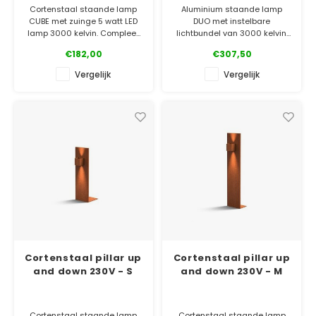
Cortenstaal staande lamp
Aluminium staande lamp
CUBE met zuinge 5 watt LED
DUO met instelbare
lamp 3000 kelvin. Compleet
lichtbundel van 3000 kelvin.
met connector voor een
Compleet met connector voor
€182,00
€307,50
waterdichte aansluiting. Ook
een waterdichte aansluiting.
leverbaar in 50 en 80 cm
Ook leverbaar in 80 en 110 cm
Vergelijk
Vergelijk
hoog.
hoog en tijdloos cortenstaal.
✓ Gratis bezorgd
✓ Gratis bezorgd
✓ Laagste prijsgarantie
✓ Laagste prijsgarantie
✓ 5 jaar garantie
✓ 5 jaar garantie
Cortenstaal pillar up
Cortenstaal pillar up
and down 230V - S
and down 230V - M
Cortenstaal staande lamp
Cortenstaal staande lamp