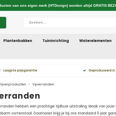
cten van ons eigen merk (HTDesign) worden altijd GRATIS BE
Plantenbakken
Tuininrichting
Waterelementen
Laagste prijsgarantie
Geproduceerd in
Vijverproducten
Vijverranden
verranden
erranden hebben een prachtige tijdloze uitstraling. Maak van jou
arm cortenstaal. Daarnaast krijg je bij ons standaard 5 jaar garan