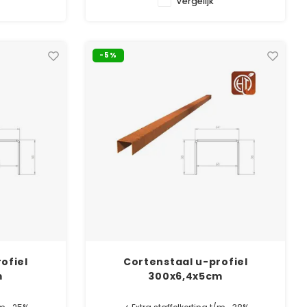
Vergelijk
Perfect bij onze rechte u-profielen.
-5%
ofiel
Cortenstaal u-profiel
m
300x6,4x5cm