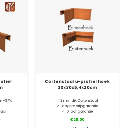
ofiel
Cortenstaal u-profiel hoek
m
30x30x5,4x20cm
t/m -37%
✓ 2 mm dik Cortenstaal
d
✓ Laagste prijsgarantie
taal
✓ 10 jaar garantie
e
0
€29,00
Cortenstaal u-profiel hoekstukken. O.a. te
TUKS.
gebruiken als borderrand of vijverrand.