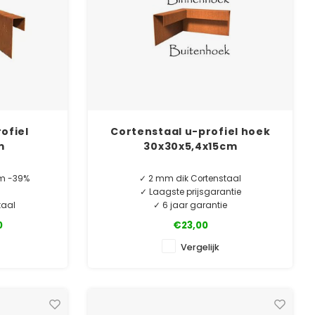
ofiel
Cortenstaal u-profiel hoek
m
30x30x5,4x15cm
t/m -39%
✓ 2 mm dik Cortenstaal
d
✓ Laagste prijsgarantie
taal
✓ 6 jaar garantie
ntie
0
€23,00
e
Cortenstaal u-profiel hoekstukken. O.a. te
gebruiken als borderrand of vijverrand.
Vergelijk
TUKS.
Perfect bij onze rechte u-profielen.