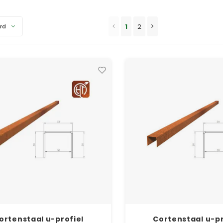
1
2
rd
ortenstaal u-profiel
Cortenstaal u-pr