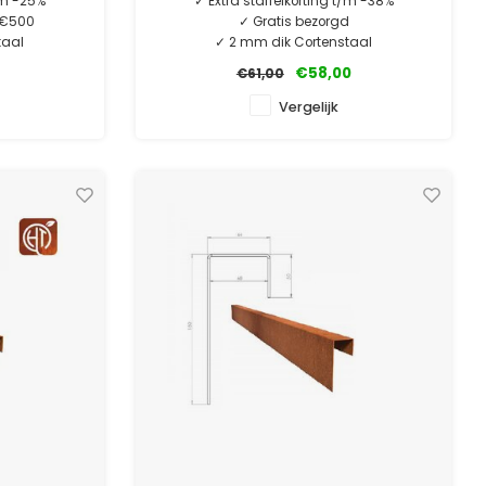
t/m -25%
✓ Extra staffelkorting t/m -38%
. €500
✓ Gratis bezorgd
taal
✓ 2 mm dik Cortenstaal
ntie
✓ Laagste prijsgarantie
€58,00
€61,00
e
✓ 10 jaar garantie
Vergelijk
TUKS.
MINIMALE AFNAME 5 STUKS.