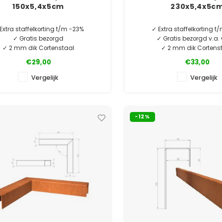
150x5,4x5cm
230x5,4x5c
Extra staffelkorting t/m -23%
✓ Extra staffelkorting 
✓ Gratis bezorgd
✓ Gratis bezorgd v.a
✓ 2 mm dik Cortenstaal
✓ 2 mm dik Cortens
✓ Laagste prijsgarantie
✓ Laagste prijsgara
€29,00
€33,00
✓ 10 jaar garantie
✓ 6 jaar garanti
Vergelijk
Vergelijk
MINIMALE AFNAME 5 STUKS.
MINIMALE AFNAME 5 S
-12%