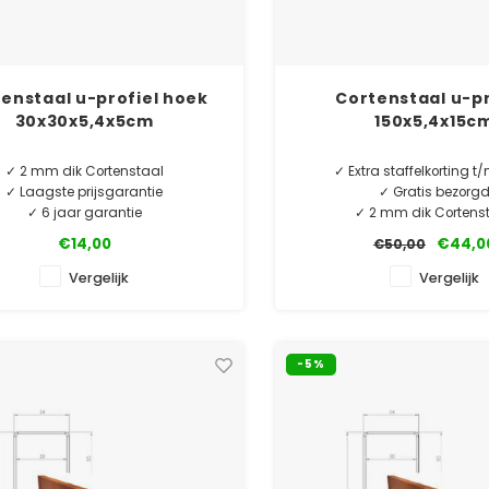
enstaal u-profiel hoek
Cortenstaal u-pr
30x30x5,4x5cm
150x5,4x15c
✓ 2 mm dik Cortenstaal
✓ Extra staffelkorting 
✓ Laagste prijsgarantie
✓ Gratis bezorg
✓ 6 jaar garantie
✓ 2 mm dik Cortens
✓ Laagste prijsgara
€14,00
€44,0
€50,00
taal u-profiel hoekstukken. O.a. te
✓ 10 jaar garanti
ken als borderrand of vijverrand.
Vergelijk
Vergelijk
ect bij onze rechte u-profielen.
MINIMALE AFNAME 5 S
-5%