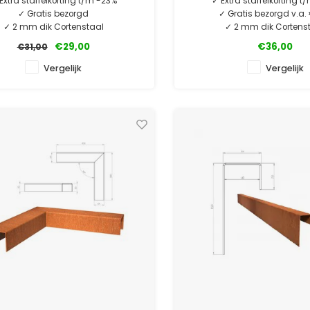
Extra staffelkorting t/m -23%
✓ Extra staffelkorting 
✓ Gratis bezorgd
✓ Gratis bezorgd v.a
✓ 2 mm dik Cortenstaal
✓ 2 mm dik Cortens
✓ Laagste prijsgarantie
✓ Laagste prijsgara
€29,00
€36,00
€31,00
✓ 10 jaar garantie
✓ 6 jaar garanti
Vergelijk
Vergelijk
MINIMALE AFNAME 5 STUKS.
MINIMALE AFNAME 5 S