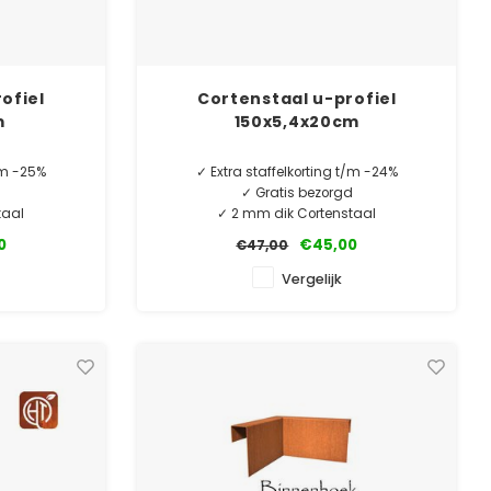
ofiel
Cortenstaal u-profiel
m
150x5,4x20cm
t/m -25%
✓ Extra staffelkorting t/m -24%
d
✓ Gratis bezorgd
taal
✓ 2 mm dik Cortenstaal
ntie
✓ 10 jaar garantie
0
€45,00
€47,00
e
MINIMALE AFNAME 5 STUKS.
Vergelijk
TUKS.