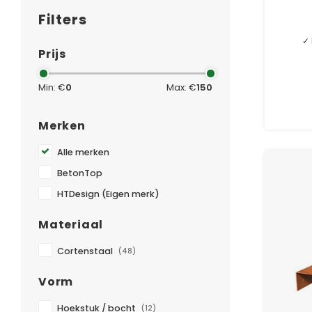
Filters
✓ 
Prijs
Min: €
0
Max: €
150
Merken
Alle merken
BetonTop
HTDesign (Eigen merk)
Materiaal
Cortenstaal
(48)
Vorm
Hoekstuk / bocht
(12)