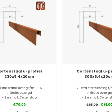
ortenstaal u-profiel
Cortenstaal u-pr
230x5,4x20cm
300x5,4x20c
Extra staffelkorting t/m -31%
✓ Extra staffelkorting 
✓ Gratis bezorgd
✓ Gratis bezorg
✓ 2 mm dik Cortenstaal
✓ 2 mm dik Cortens
✓ 10 jaar garantie
✓ 10 jaar garanti
€70,00
€91,0
€95,00
MINIMALE AFNAME 5 STUKS.
MINIMALE AFNAME 5 S