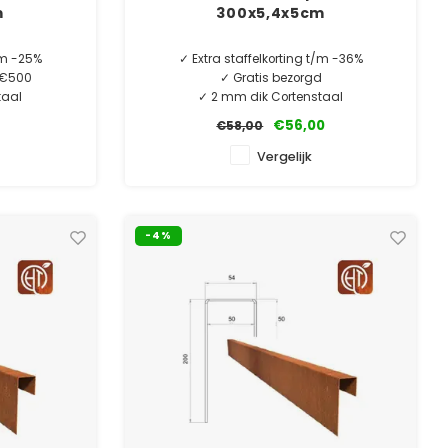
m
300x5,4x5cm
t/m -25%
✓ Extra staffelkorting t/m -36%
. €500
✓ Gratis bezorgd
taal
✓ 2 mm dik Cortenstaal
ntie
✓ Laagste prijsgarantie
€56,00
€58,00
e
✓ 10 jaar garantie
Vergelijk
TUKS.
MINIMALE AFNAME 5 STUKS.
-4%