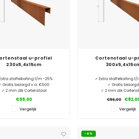
ortenstaal u-profiel
Cortenstaal u-pr
230x5,4x15cm
300x5,4x15c
Extra staffelkorting t/m -25%
✓ Extra staffelkorting 
✓ Gratis bezorgd v.a. €500
✓ Gratis bezorg
✓ 2 mm dik Cortenstaal
✓ 2 mm dik Cortens
✓ Laagste prijsgarantie
✓ Laagste prijsgara
€55,00
€82,0
€86,00
✓ 6 jaar garantie
✓ 10 jaar garanti
Vergelijk
Vergelijk
MINIMALE AFNAME 5 STUKS.
MINIMALE AFNAME 5 S
-4%