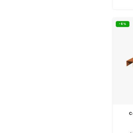
-6%
C