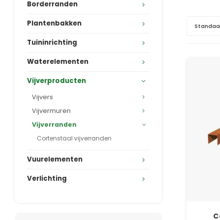
Borderranden
Plantenbakken
Standaa
Tuininrichting
Waterelementen
Vijverproducten
Vijvers
Vijvermuren
Vijverranden
Cortenstaal vijverranden
Vuurelementen
Verlichting
C