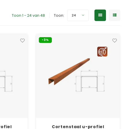
Toon 1 - 24 van 48
Toon:
24
-3%
ofiel
Cortenstaal u-profiel