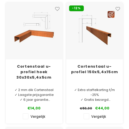
-12%
Cortenstaal u-
Cortenstaal u-
profiel hoek
profiel 150x5,4x15cm
30x30x5,4x5cm
✓ 2 mm dik Cortenstaal
✓ Extra staffelkorting t/m
✓ Laagste prijsgarantie
-25%
✓ 6 jaar garantie
✓ Gratis bezorgd
✓ 2 mm dik Cortenstaal
€14,00
€44,00
€50,00
Cortenstaal u-profiel
✓ Laagste prijsgarantie
hoekstukken. O.a. te
✓ 10 jaar garantie
Vergelijk
Vergelijk
gebruiken als borderrand of
vijverrand. Perfect bij onze
MINIMALE AFNAME 5 STUKS.