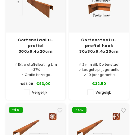
Cortenstaal u-
Cortenstaal u-
profiel
profiel hoek
300x6,4x20cm
30x30x6,4x20cm
✓ Extra staffelkorting t/m
✓ 2 mm dik Cortenstaal
-37%
✓ Laagste prijsgarantie
✓ Gratis bezorgd
✓ 10 jaar garantie
✓ 2 mm dik Cortenstaal
€93,00
€32,50
€97,00
✓ 10 jaar garantie
Cortenstaal u-profiel
hoekstukken. O.a. te
Vergelijk
Vergelijk
MINIMALE AFNAME 5 STUKS.
gebruiken als borderrand of
vijverrand. Perfect bij onze
rechte u-profielen.
-6%
-4%