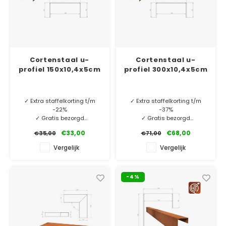
Cortenstaal u-
Cortenstaal u-
profiel 150x10,4x5cm
profiel 300x10,4x5cm
✓ Extra staffelkorting t/m
✓ Extra staffelkorting t/m
-22%
-37%
✓ Gratis bezorgd
✓ Gratis bezorgd
✓ 2 mm dik Cortenstaal
✓ 2 mm dik Cortenstaal
€33,00
€68,00
€35,00
€71,00
✓ Laagste prijsgarantie
✓ Laagste prijsgarantie
✓ 10 jaar garantie
✓ 10 jaar garantie
Vergelijk
Vergelijk
MINIMALE AFNAME 5 STUKS.
MINIMALE AFNAME 5 STUKS.
-4%