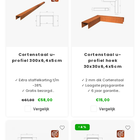
Cortenstaal u-
Cortenstaal u-
profiel 300x6,4x5cm
profiel hoek
30x30x6,4x5cm
✓ Extra staffelkorting t/m
✓ 2 mm dik Cortenstaal
-38%
✓ Laagste prijsgarantie
✓ Gratis bezorgd
✓ 6 jaar garantie
✓ 2 mm dik Cortenstaal
€58,00
€15,00
€61,00
✓ Laagste prijsgarantie
Cortenstaal u-profiel
✓ 10 jaar garantie
hoekstukken. O.a. te
Vergelijk
Vergelijk
gebruiken als borderrand of
MINIMALE AFNAME 5 STUKS.
vijverrand. Perfect bij onze
rechte u-profielen.
-4%