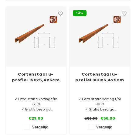
Verzinkt staal plantenbakken
Toeb
Modul
Planc
Kera
Bloe
-3%
In-Lite Ready opzetranden
Bloe
Pizz
Verfs
Buit
Cortenstaal u-
Cortenstaal u-
profiel 150x5,4x5cm
profiel 300x5,4x5cm
✓ Extra staffelkorting t/m
✓ Extra staffelkorting t/m
-23%
-36%
✓ Gratis bezorgd
✓ Gratis bezorgd
✓ 2 mm dik Cortenstaal
✓ 2 mm dik Cortenstaal
€29,00
€56,00
€58,00
✓ Laagste prijsgarantie
✓ Laagste prijsgarantie
✓ 10 jaar garantie
✓ 10 jaar garantie
Vergelijk
Vergelijk
MINIMALE AFNAME 5 STUKS.
MINIMALE AFNAME 5 STUKS.