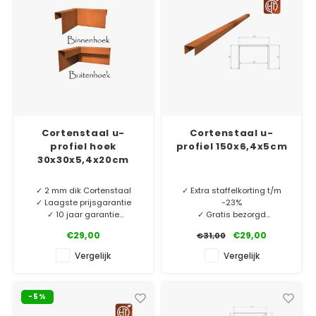
Cortenstaal u-
Cortenstaal u-
profiel hoek
profiel 150x6,4x5cm
30x30x5,4x20cm
✓ 2 mm dik Cortenstaal
✓ Extra staffelkorting t/m
✓ Laagste prijsgarantie
-23%
✓ 10 jaar garantie
✓ Gratis bezorgd
✓ 2 mm dik Cortenstaal
€29,00
€29,00
€31,00
Cortenstaal u-profiel
✓ Laagste prijsgarantie
hoekstukken. O.a. te
✓ 10 jaar garantie
Vergelijk
Vergelijk
gebruiken als borderrand of
vijverrand. Perfect bij onze
MINIMALE AFNAME 5 STUKS.
rechte u-profielen.
-5%