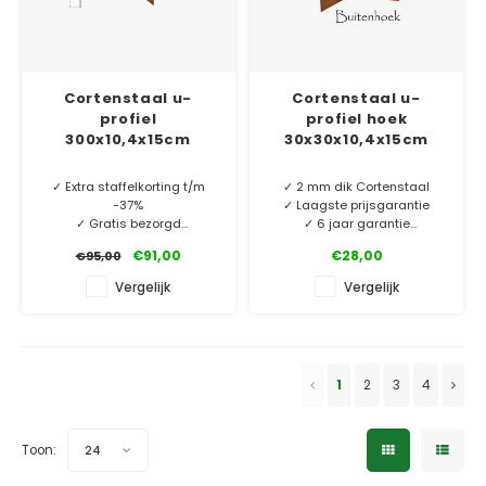
Cortenstaal u-
Cortenstaal u-
profiel
profiel hoek
300x10,4x15cm
30x30x10,4x15cm
✓ Extra staffelkorting t/m
✓ 2 mm dik Cortenstaal
-37%
✓ Laagste prijsgarantie
✓ Gratis bezorgd
✓ 6 jaar garantie
✓ 2 mm dik Cortenstaal
€91,00
€28,00
€95,00
✓ Laagste prijsgarantie
Cortenstaal u-profiel
✓ 10 jaar garantie
hoekstukken. O.a. te
Vergelijk
Vergelijk
gebruiken als borderrand of
MINIMALE AFNAME 5 STUKS.
vijverrand. Perfect bij onze
rechte u-profielen.
1
2
3
4
Toon:
24