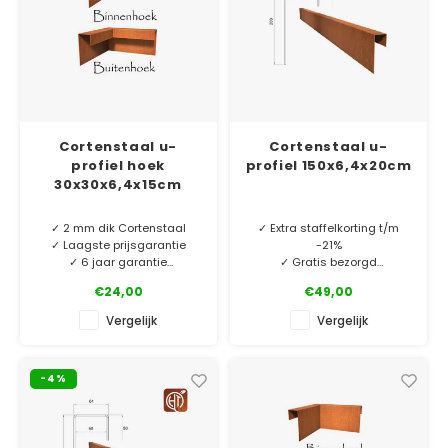
Cortenstaal u-
Cortenstaal u-
profiel hoek
profiel 150x6,4x20cm
30x30x6,4x15cm
✓ 2 mm dik Cortenstaal
✓ Extra staffelkorting t/m
✓ Laagste prijsgarantie
-21%
✓ 6 jaar garantie
✓ Gratis bezorgd
✓ 2 mm dik Cortenstaal
€24,00
€49,00
Cortenstaal u-profiel
✓ 10 jaar garantie
hoekstukken. O.a. te
Vergelijk
Vergelijk
gebruiken als borderrand of
MINIMALE AFNAME 5 STUKS.
vijverrand. Perfect bij onze
rechte u-profielen.
-4%