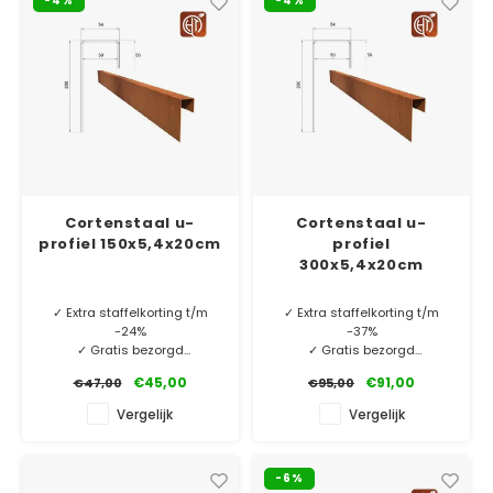
-4%
-4%
Cortenstaal u-
Cortenstaal u-
profiel 150x5,4x20cm
profiel
300x5,4x20cm
✓ Extra staffelkorting t/m
✓ Extra staffelkorting t/m
-24%
-37%
✓ Gratis bezorgd
✓ Gratis bezorgd
✓ 2 mm dik Cortenstaal
✓ 2 mm dik Cortenstaal
€45,00
€91,00
€47,00
€95,00
✓ 10 jaar garantie
✓ 10 jaar garantie
Vergelijk
Vergelijk
MINIMALE AFNAME 5 STUKS.
MINIMALE AFNAME 5 STUKS.
-6%