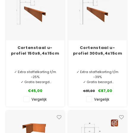
Cortenstaal u-
Cortenstaal u-
profiel 150x6,4x15cm
profiel 300x6,4x15cm
✓ Extra staffelkorting t/m
✓ Extra staffelkorting t/m
-25%
-39%
✓ Gratis bezorgd
✓ Gratis bezorgd
✓ 2 mm dik Cortenstaal
✓ 2 mm dik Cortenstaal
€45,00
€87,00
€91,00
✓ Laagste prijsgarantie
✓ Laagste prijsgarantie
✓ 10 jaar garantie
✓ 10 jaar garantie
Vergelijk
Vergelijk
MINIMALE AFNAME 5 STUKS.
MINIMALE AFNAME 5 STUKS.