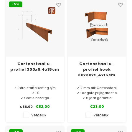
rechte u-profielen.
-5%
Cortenstaal u-
Cortenstaal u-
profiel 300x5,4x15cm
profiel hoek
30x30x5,4x15cm
✓ Extra staffelkorting t/m
✓ 2 mm dik Cortenstaal
-39%
✓ Laagste prijsgarantie
✓ Gratis bezorgd
✓ 6 jaar garantie
✓ 2 mm dik Cortenstaal
€82,00
€23,00
€86,00
✓ Laagste prijsgarantie
Cortenstaal u-profiel
✓ 10 jaar garantie
hoekstukken. O.a. te
Vergelijk
Vergelijk
gebruiken als borderrand of
MINIMALE AFNAME 5 STUKS.
vijverrand. Perfect bij onze
rechte u-profielen.