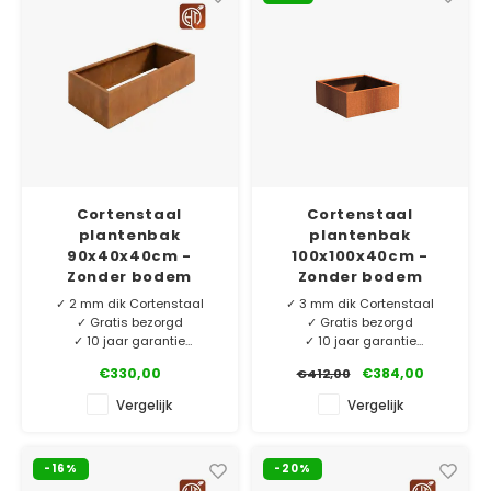
laag geprijsd!
laag geprijsd!
Cortenstaal
Cortenstaal
plantenbak
plantenbak
90x40x40cm -
100x100x40cm -
Zonder bodem
Zonder bodem
✓ 2 mm dik Cortenstaal
✓ 3 mm dik Cortenstaal
✓ Gratis bezorgd
✓ Gratis bezorgd
✓ 10 jaar garantie
✓ 10 jaar garantie
✓ Eigen merk HTDesign
✓ Eigen merk HTDesign
€330,00
€384,00
€412,00
Ons eigen merk HTDesign
Ons eigen merk HTDesign
Vergelijk
Vergelijk
plantenbakken vervaardigd
plantenbakken vervaardigd
van 2 mm dik Corten-A.
van 3 mm dik Corten-A.
Exclusief voor ons
Exclusief voor ons
-16%
-20%
geproduceerd en nu extra
geproduceerd en nu extra
laag geprijsd!
laag geprijsd!