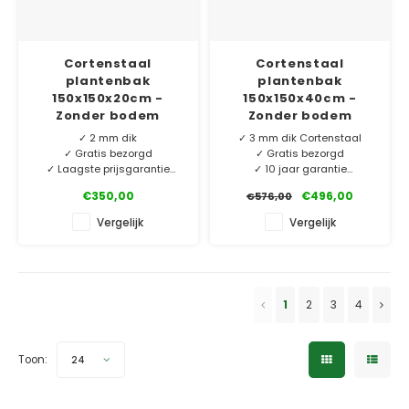
Cortenstaal
Cortenstaal
plantenbak
plantenbak
150x150x20cm -
150x150x40cm -
Zonder bodem
Zonder bodem
✓ 2 mm dik
✓ 3 mm dik Cortenstaal
✓ Gratis bezorgd
✓ Gratis bezorgd
✓ Laagste prijsgarantie
✓ 10 jaar garantie
✓ 6 jaar garantie
✓ Eigen merk HTDesign
€350,00
€496,00
€576,00
Mooie cortenstaal
Ons eigen merk HTDesign
Vergelijk
Vergelijk
plantenbak zonder bodem.
plantenbakken verkrijgbaar
Vervaardigd van Corten-A,
in 2 en 3 mm dik Cortenstaal.
de beste kwaliteit op de
Nu extra laag geprijsd!
markt! Maatwerk op
Maatwerk op aanvraag.
aanvraag.
1
2
3
4
Toon:
24