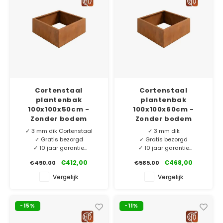
Cortenstaal
Cortenstaal
plantenbak
plantenbak
100x100x50cm -
100x100x60cm -
Zonder bodem
Zonder bodem
✓ 3 mm dik Cortenstaal
✓ 3 mm dik
✓ Gratis bezorgd
✓ Gratis bezorgd
✓ 10 jaar garantie
✓ 10 jaar garantie
✓ Eigen merk HTDesign
✓ Eigen merk HTDesign
€412,00
€468,00
€490,00
€585,00
Ons eigen merk HTDesign
Ons eigen merk HTDesign
Vergelijk
Vergelijk
plantenbakken vervaardigd
plantenbakken
van 3 mm dik Corten-A.
100x100x60cm in 3 mm dik
Exclusief voor ons
Cortenstaal. Nu extra laag
-15%
-11%
geproduceerd en nu extra
geprijsd! Maatwerk op
laag geprijsd!
aanvraag.