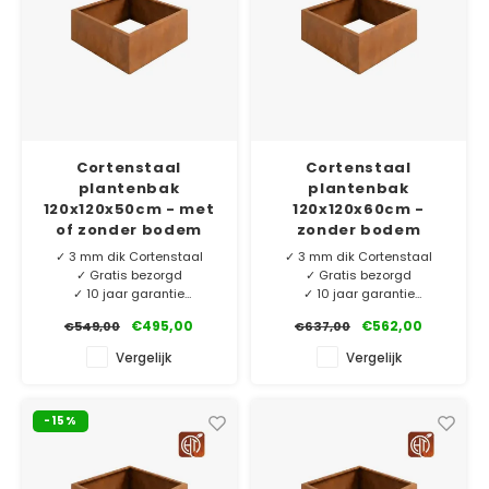
Cortenstaal
Cortenstaal
plantenbak
plantenbak
120x120x50cm - met
120x120x60cm -
of zonder bodem
zonder bodem
✓ 3 mm dik Cortenstaal
✓ 3 mm dik Cortenstaal
✓ Gratis bezorgd
✓ Gratis bezorgd
✓ 10 jaar garantie
✓ 10 jaar garantie
✓ Eigen merk HTDesign
✓ Eigen merk HTDesign
€495,00
€562,00
€549,00
€637,00
Ons eigen merk HTDesign
Ons eigen merk HTDesign
Vergelijk
Vergelijk
plantenbakken vervaardigd
plantenbakken vervaardigd
van 3 mm dik Corten-A.
van 3 mm dik Corten-A.
Exclusief voor ons
Exclusief voor ons
-15%
geproduceerd en nu extra
geproduceerd en nu extra
laag geprijsd!
laag geprijsd!