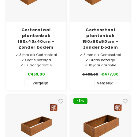
Cortenstaal
Cortenstaal
plantenbak
plantenbak
150x40x40cm -
150x50x50cm -
Zonder bodem
Zonder bodem
✓ 3 mm dik Cortenstaal
✓ 3 mm dik Cortenstaal
✓ Gratis bezorgd
✓ Gratis bezorgd
✓ 10 jaar garantie
✓ 10 jaar garantie
✓ Eigen merk HTDesign
✓ Eigen merk HTDesign
€469,00
€477,00
€490,00
Ons eigen merk HTDesign
Ons eigen merk HTDesign
Vergelijk
Vergelijk
plantenbakken vervaardigd
plantenbakken vervaardigd
van 3 mm dik Corten-A.
van 3 mm dik Corten-A.
Exclusief voor ons
Exclusief voor ons
-5%
geproduceerd en nu extra
geproduceerd en nu extra
laag geprijsd!
laag geprijsd!