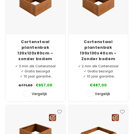
Cortenstaal
Cortenstaal
plantenbak
plantenbak
120x120x80cm -
130x130x40cm -
zonder bodem
Zonder bodem
✓ 3 mm dik Cortenstaal
✓ 2 mm dik Cortenstaal
✓ Gratis bezorgd
✓ Gratis bezorgd
✓ 10 jaar garantie
✓ 10 jaar garantie
✓ Eigen merk HTDesign
✓ Eigen merk HTDesign
€657,00
€487,00
€771,00
Ons eigen merk HTDesign
Ons eigen merk HTDesign
Vergelijk
Vergelijk
plantenbakken vervaardigd
plantenbakken vervaardigd
van 3 mm dik Corten-A.
van 3 mm dik Corten-A.
Exclusief voor ons
Exclusief voor ons
geproduceerd en nu extra
geproduceerd en nu extra
laag geprijsd!
laag geprijsd!