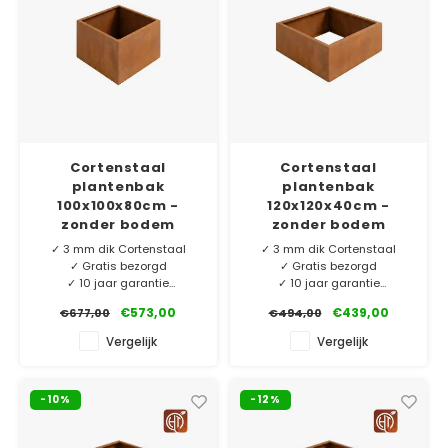
Cortenstaal
Cortenstaal
plantenbak
plantenbak
100x100x80cm -
120x120x40cm -
zonder bodem
zonder bodem
✓ 3 mm dik Cortenstaal
✓ 3 mm dik Cortenstaal
✓ Gratis bezorgd
✓ Gratis bezorgd
✓ 10 jaar garantie
✓ 10 jaar garantie
✓ Eigen merk HTDesign
✓ Eigen merk HTDesign
€573,00
€439,00
€677,00
€494,00
Ons eigen merk HTDesign
Ons eigen merk HTDesign
Vergelijk
Vergelijk
plantenbakken vervaardigd
plantenbakken vervaardigd
van 3 mm dik Corten-A.
van 3 mm dik Corten-A.
Exclusief voor ons
Exclusief voor ons
-10%
-12%
geproduceerd en nu extra
geproduceerd en nu extra
laag geprijsd!
laag geprijsd!