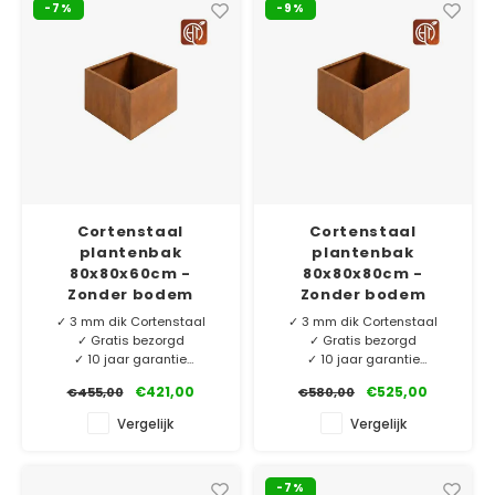
-7%
-9%
geproduceerd en nu extra
geproduceerd en nu extra
laag geprijsd!
laag geprijsd!
Cortenstaal
Cortenstaal
plantenbak
plantenbak
80x80x60cm -
80x80x80cm -
Zonder bodem
Zonder bodem
✓ 3 mm dik Cortenstaal
✓ 3 mm dik Cortenstaal
✓ Gratis bezorgd
✓ Gratis bezorgd
✓ 10 jaar garantie
✓ 10 jaar garantie
✓ Eigen merk HTDesign
✓ Eigen merk HTDesign
€421,00
€525,00
€455,00
€580,00
Ons eigen merk HTDesign
Ons eigen merk HTDesign
Vergelijk
Vergelijk
plantenbakken vervaardigd
plantenbakken vervaardigd
van 3 mm dik Corten-A.
van 3 mm dik Corten-A.
Exclusief voor ons
Exclusief voor ons
-7%
geproduceerd en nu extra
geproduceerd en nu extra