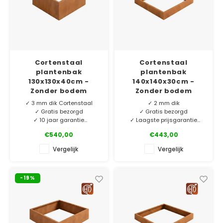
Cortenstaal
Cortenstaal
plantenbak
plantenbak
130x130x40cm -
140x140x30cm -
Zonder bodem
Zonder bodem
✓ 3 mm dik Cortenstaal
✓ 2 mm dik
✓ Gratis bezorgd
✓ Gratis bezorgd
✓ 10 jaar garantie
✓ Laagste prijsgarantie
✓ Eigen merk HTDesign
✓ 6 jaar garantie
€540,00
€443,00
Ons eigen merk HTDesign
Mooie cortenstaal
Vergelijk
Vergelijk
plantenbakken vervaardigd
plantenbak zonder bodem.
van 3 mm dik Corten-A.
Vervaardigd van Corten-A,
Exclusief voor ons
de beste kwaliteit op de
-19%
geproduceerd en nu extra
markt! Maatwerk op
laag geprijsd!
aanvraag.