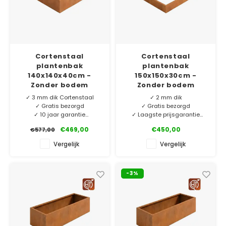
Cortenstaal
Cortenstaal
plantenbak
plantenbak
140x140x40cm -
150x150x30cm -
Zonder bodem
Zonder bodem
✓ 3 mm dik Cortenstaal
✓ 2 mm dik
✓ Gratis bezorgd
✓ Gratis bezorgd
✓ 10 jaar garantie
✓ Laagste prijsgarantie
✓ Eigen merk HTDesign
✓ 6 jaar garantie
€469,00
€450,00
€577,00
Ons eigen merk HTDesign
Mooie cortenstaal
Vergelijk
Vergelijk
plantenbakken vervaardigd
plantenbak zonder bodem.
van 3 mm dik Corten-A.
Vervaardigd van Corten-A,
Exclusief voor ons
de beste kwaliteit op de
-3%
geproduceerd en nu extra
markt! Maatwerk op
laag geprijsd!
aanvraag.