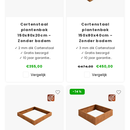
Cortenstaal
Cortenstaal
plantenbak
plantenbak
150x80x20cm -
150x80x40cm -
Zonder bodem
Zonder bodem
✓ 2 mm dik Cortenstaal
✓ 3 mm dik Cortenstaal
✓ Gratis bezorgd
✓ Gratis bezorgd
✓ 10 jaar garantie
✓ 10 jaar garantie
✓ Eigen merk HTDesign
✓ Eigen merk HTDesign
€355,00
€450,00
€474,00
Ons eigen merk HTDesign
Ons eigen merk HTDesign
Vergelijk
Vergelijk
plantenbakken vervaardigd
plantenbakken vervaardigd
van Corten-A. Exclusief voor
van 3 mm dik Corten-A.
ons geproduceerd.
Exclusief voor ons
-14%
geproduceerd en nu extra
laag geprijsd!