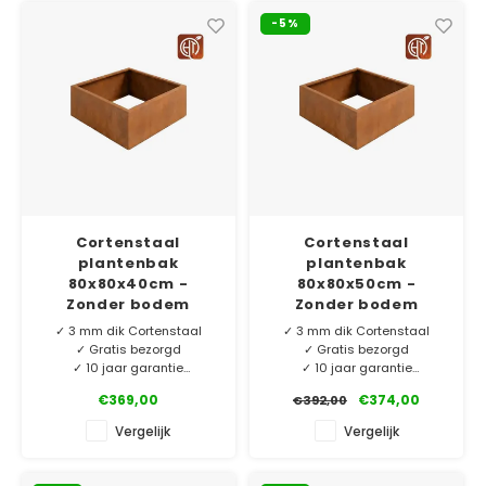
Verzinkt staal plantenbakken
Toeb
-5%
Modul
Planc
Kera
Bloe
In-Lite Ready opzetranden
Bloe
Pizz
Verfs
Buit
Cortenstaal
Cortenstaal
plantenbak
plantenbak
80x80x40cm -
80x80x50cm -
Zonder bodem
Zonder bodem
✓ 3 mm dik Cortenstaal
✓ 3 mm dik Cortenstaal
✓ Gratis bezorgd
✓ Gratis bezorgd
✓ 10 jaar garantie
✓ 10 jaar garantie
✓ Eigen merk HTDesign
✓ Eigen merk HTDesign
€369,00
€374,00
€392,00
Ons eigen merk HTDesign
Ons eigen merk HTDesign
Vergelijk
Vergelijk
plantenbakken vervaardigd
plantenbakken vervaardigd
van 3 mm dik Corten-A.
van 3 mm dik Corten-A.
Exclusief voor ons
Exclusief voor ons