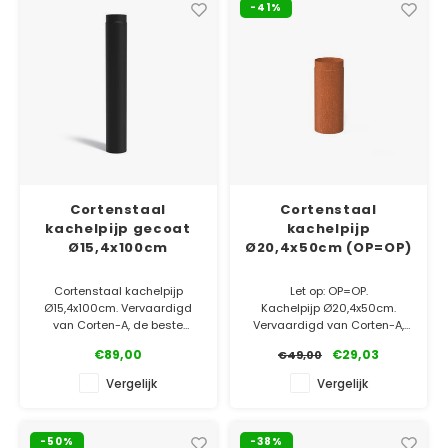
-41%
✓ 5 jaar garantie
Cortenstaal
Cortenstaal
kachelpijp gecoat
kachelpijp
Ø15,4x100cm
Ø20,4x50cm (OP=OP)
Cortenstaal kachelpijp
Let op: OP=OP.
Ø15,4x100cm. Vervaardigd
Kachelpijp Ø20,4x50cm.
van Corten-A, de beste
Vervaardigd van Corten-A,
kwaliteit op de markt!
de beste kwaliteit op de
€89,00
€29,03
€49,00
Afgewerkt met een
markt!
hittebestendige coating.
Vergelijk
Vergelijk
✓ Laagste prijsgarantie
✓ Laagste prijsgarantie
✓ Gratis bezorgd v.a. €500
✓ Gratis bezorgd v.a. €500
✓ 5 jaar garantie
-50%
-38%
✓ 5 jaar garantie