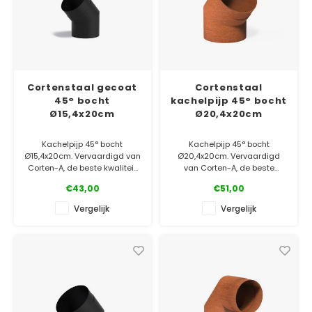
Cortenstaal gecoat
Cortenstaal
45° bocht
kachelpijp 45° bocht
Ø15,4x20cm
Ø20,4x20cm
Kachelpijp 45° bocht
Kachelpijp 45° bocht
Ø15,4x20cm. Vervaardigd van
Ø20,4x20cm. Vervaardigd
Corten-A, de beste kwaliteit
van Corten-A, de beste
op de markt! Afgewerkt met
kwaliteit op de markt!
€43,00
€51,00
een hittebestendige coating.
✓ Laagste prijsgarantie
Vergelijk
Vergelijk
✓ Laagste prijsgarantie
✓ Gratis bezorgd v.a. €500
✓ Gratis bezorgd v.a. €500
✓ 5 jaar garantie
✓ 5 jaar garantie