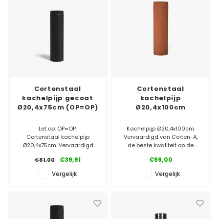
Cortenstaal
Cortenstaal
kachelpijp gecoat
kachelpijp
Ø20,4x75cm (OP=OP)
Ø20,4x100cm
Let op: OP=OP.
Kachelpijp Ø20,4x100cm.
Cortenstaal kachelpijp
Vervaardigd van Corten-A,
Ø20,4x75cm. Vervaardigd
de beste kwaliteit op de
van Corten-A, de beste
markt!
€39,91
€99,00
€81,00
kwaliteit op de markt!
Afgewerkt met een
✓ Laagste prijsgarantie
Vergelijk
Vergelijk
hittebestendige coating.
✓ Gratis bezorgd v.a. €500
✓ 5 jaar garantie
✓ Laagste prijsgarantie
✓ Gratis bezorgd v.a. €500
✓ 5 jaar garantie