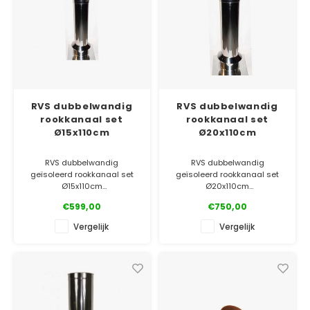
RVS dubbelwandig
RVS dubbelwandig
rookkanaal set
rookkanaal set
Ø15x110cm
Ø20x110cm
RVS dubbelwandig
RVS dubbelwandig
geïsoleerd rookkanaal set
geïsoleerd rookkanaal set
Ø15x110cm
Ø20x110cm
€599,00
€750,00
✓ Laagste prijsgarantie
✓ Laagste prijsgarantie
✓ Gratis bezorgd v.a. €500
✓ Gratis bezorgd v.a. €500
Vergelijk
Vergelijk
✓ 5 jaar garantie
✓ 5 jaar garantie