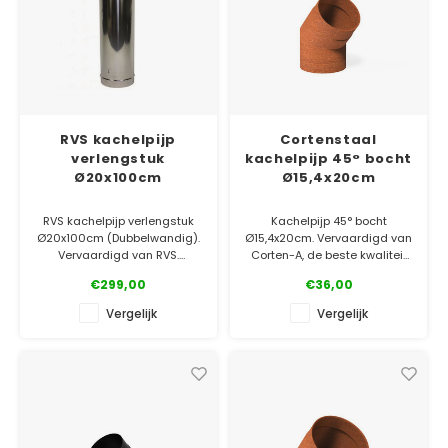
RVS kachelpijp
Cortenstaal
verlengstuk
kachelpijp 45° bocht
Ø20x100cm
Ø15,4x20cm
RVS kachelpijp verlengstuk
Kachelpijp 45° bocht
Ø20x100cm (Dubbelwandig).
Ø15,4x20cm. Vervaardigd van
Vervaardigd van RVS.
Corten-A, de beste kwaliteit
op de markt!
€299,00
€36,00
✓ Laagste prijsgarantie
✓ Gratis bezorgd v.a. €500
✓ Laagste prijsgarantie
Vergelijk
Vergelijk
✓ 5 jaar garantie
✓ Gratis bezorgd v.a. €500
✓ 5 jaar garantie