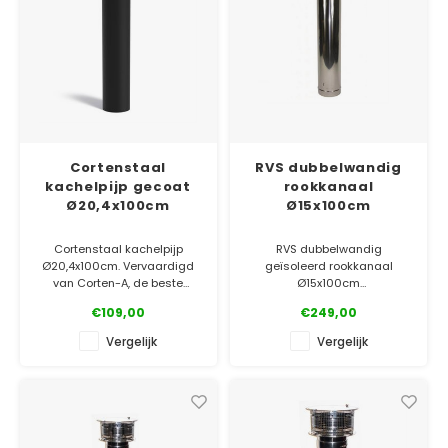
Cortenstaal
RVS dubbelwandig
kachelpijp gecoat
rookkanaal
Ø20,4x100cm
Ø15x100cm
Cortenstaal kachelpijp
RVS dubbelwandig
Ø20,4x100cm. Vervaardigd
geïsoleerd rookkanaal
van Corten-A, de beste
Ø15x100cm
kwaliteit op de markt!
€109,00
€249,00
Afgewerkt met een
✓ Laagste prijsgarantie
hittebestendige coating.
✓ Gratis bezorgd v.a. €500
Vergelijk
Vergelijk
✓ 5 jaar garantie
✓ Laagste prijsgarantie
✓ Gratis bezorgd v.a. €500
✓ 5 jaar garantie