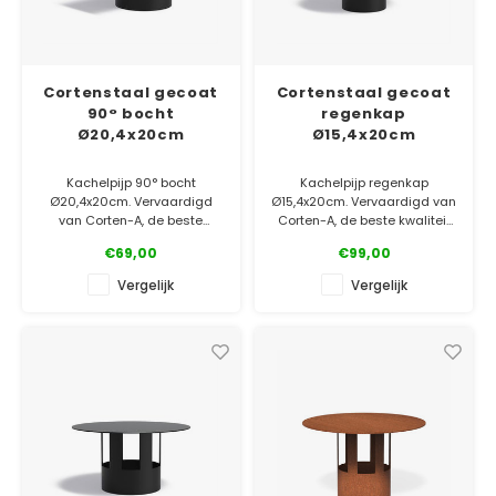
Cortenstaal gecoat
Cortenstaal gecoat
90° bocht
regenkap
Ø20,4x20cm
Ø15,4x20cm
Kachelpijp 90° bocht
Kachelpijp regenkap
Ø20,4x20cm. Vervaardigd
Ø15,4x20cm. Vervaardigd van
van Corten-A, de beste
Corten-A, de beste kwaliteit
kwaliteit op de markt!
op de markt! Afgewerkt met
€69,00
€99,00
Afgewerkt met een
een hittebestendige coating.
hittebestendige coating.
Vergelijk
Vergelijk
✓ Laagste prijsgarantie
✓ Laagste prijsgarantie
✓ Gratis bezorgd v.a. €500
✓ Gratis bezorgd v.a. €500
✓ 5 jaar garantie
✓ 5 jaar garantie