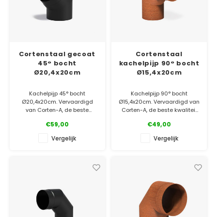
Cortenstaal gecoat
Cortenstaal
45° bocht
kachelpijp 90° bocht
Ø20,4x20cm
Ø15,4x20cm
Kachelpijp 45° bocht
Kachelpijp 90° bocht
Ø20,4x20cm. Vervaardigd
Ø15,4x20cm. Vervaardigd van
van Corten-A, de beste
Corten-A, de beste kwaliteit
kwaliteit op de markt!
op de markt!
€59,00
€49,00
Afgewerkt met een
hittebestendige coating.
✓ Laagste prijsgarantie
Vergelijk
Vergelijk
✓ Gratis bezorgd v.a. €500
✓ Laagste prijsgarantie
✓ 5 jaar garantie
✓ Gratis bezorgd v.a. €500
✓ 5 jaar garantie