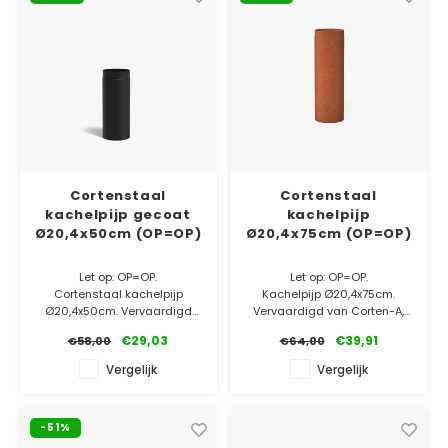
Cortenstaal
Cortenstaal
kachelpijp gecoat
kachelpijp
Ø20,4x50cm (OP=OP)
Ø20,4x75cm (OP=OP)
Let op: OP=OP.
Let op: OP=OP.
Cortenstaal kachelpijp
Kachelpijp Ø20,4x75cm.
Ø20,4x50cm. Vervaardigd
Vervaardigd van Corten-A,
van Corten-A, de beste
de beste kwaliteit op de
€29,03
€39,91
€58,00
€64,00
kwaliteit op de markt!
markt!
Afgewerkt met een
Vergelijk
Vergelijk
hittebestendige coating.
✓ Laagste prijsgarantie
✓ Gratis bezorgd v.a. €500
✓ Laagste prijsgarantie
✓ 5 jaar garantie
-51%
✓ Gratis bezorgd v.a. €500
✓ 5 jaar garantie