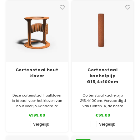
Verzinkt staal plantenbakken
Toeb
Modul
Planc
Kera
Bloe
In-Lite Ready opzetranden
Bloe
Pizz
Verfs
Buit
Cortenstaal hout
Cortenstaal
klover
kachelpijp
Ø15,4x100cm
Deze cortenstaal houtklover
Cortenstaal kachelpijp
is ideaal voor het kloven van
Ø15,4x100cm. Vervaardigd
hout voor jouw haard of
van Corten-A, de beste
buitenkeuken. Beste kwaliteit
kwaliteit op de markt!
€199,00
€69,00
cortenstaal, lange
levensduur gegarandeerd.
✓ Laagste prijsgarantie
Vergelijk
Vergelijk
✓ Gratis bezorgd v.a. €500
✓ Laagste prijsgarantie
✓ 5 jaar garantie
✓ Gratis bezorgd v.a. €500