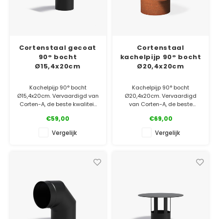
Cortenstaal gecoat
Cortenstaal
90° bocht
kachelpijp 90° bocht
Ø15,4x20cm
Ø20,4x20cm
Kachelpijp 90° bocht
Kachelpijp 90° bocht
Ø15,4x20cm. Vervaardigd van
Ø20,4x20cm. Vervaardigd
Corten-A, de beste kwaliteit
van Corten-A, de beste
op de markt! Afgewerkt met
kwaliteit op de markt!
€59,00
€69,00
een hittebestendige coating.
✓ Laagste prijsgarantie
Vergelijk
Vergelijk
✓ Laagste prijsgarantie
✓ Gratis bezorgd v.a. €500
✓ Gratis bezorgd v.a. €500
✓ 5 jaar garantie
✓ 5 jaar garantie