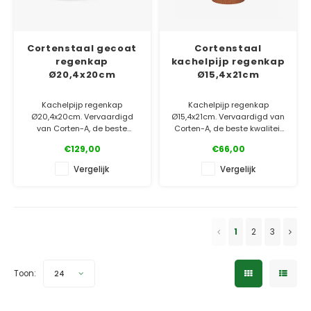
Cortenstaal gecoat
Cortenstaal
regenkap
kachelpijp regenkap
Ø20,4x20cm
Ø15,4x21cm
Kachelpijp regenkap
Kachelpijp regenkap
Ø20,4x20cm. Vervaardigd
Ø15,4x21cm. Vervaardigd van
van Corten-A, de beste
Corten-A, de beste kwaliteit
kwaliteit op de markt!
op de markt!
€129,00
€66,00
Afgewerkt met een
hittebestendige coating.
✓ Laagste prijsgarantie
Vergelijk
Vergelijk
✓ Gratis bezorgd v.a. €500
✓ Laagste prijsgarantie
✓ 5 jaar garantie
✓ Gratis bezorgd v.a. €500
✓ 5 jaar garantie
1
2
3
Toon:
24