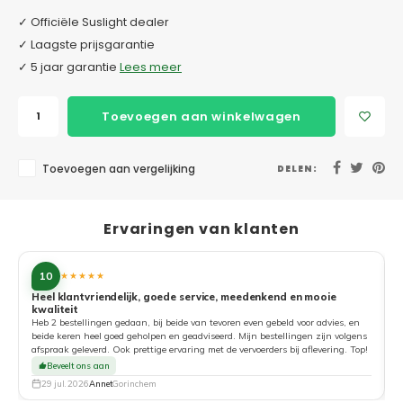
✓ Officiële Suslight dealer
✓ Laagste prijsgarantie
✓ 5 jaar garantie
Lees meer
Toevoegen aan winkelwagen
Toevoegen aan vergelijking
DELEN:
Ervaringen van klanten
10
★★★★★
Heel klantvriendelijk, goede service, meedenkend en mooie
kwaliteit
G
Heb 2 bestellingen gedaan, bij beide van tevoren even gebeld voor advies, en
beide keren heel goed geholpen en geadviseerd. Mijn bestellingen zijn volgens
afspraak geleverd. Ook prettige ervaring met de vervoerders bij aflevering. Top!
Beveelt ons aan
29 jul. 2026
Annet
Gorinchem