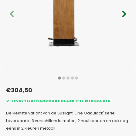
Verzinkt staal plantenbakken
Toeb
Modul
Planc
Kera
Bloe
In-Lite Ready opzetranden
Bloe
Pizz
Verfs
Buit
€304,50
LEVERTIJD: HANDMADE NL&BE 1-15 WERKDAGEN
De kleinste variant van de Suslight 'One Oak Black' serie.
Leverbaar in 3 verschillende maten, 2 houtsoorten en ook nog
eens in 2 kleuren metaal!