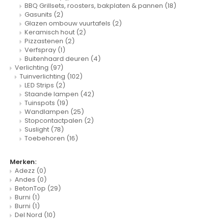
BBQ Grillsets, roosters, bakplaten & pannen
(18)
Gasunits
(2)
Glazen ombouw vuurtafels
(2)
Keramisch hout
(2)
Pizzastenen
(2)
Verfspray
(1)
Buitenhaard deuren
(4)
Verlichting
(97)
Tuinverlichting
(102)
LED Strips
(2)
Staande lampen
(42)
Tuinspots
(19)
Wandlampen
(25)
Stopcontactpalen
(2)
Suslight
(78)
Toebehoren
(16)
Merken:
Adezz
(0)
Andes
(0)
BetonTop
(29)
Burni
(1)
Burni
(1)
Del Nord
(10)