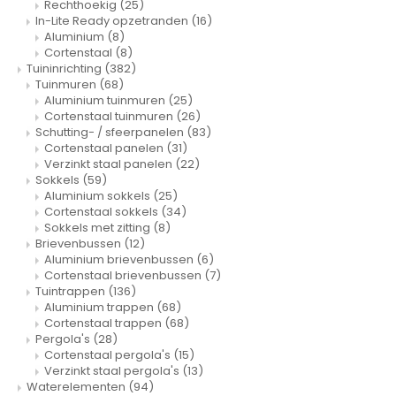
Rechthoekig
(25)
In-Lite Ready opzetranden
(16)
Aluminium
(8)
Cortenstaal
(8)
Tuininrichting
(382)
Tuinmuren
(68)
Aluminium tuinmuren
(25)
Cortenstaal tuinmuren
(26)
Schutting- / sfeerpanelen
(83)
Cortenstaal panelen
(31)
Verzinkt staal panelen
(22)
Sokkels
(59)
Aluminium sokkels
(25)
Cortenstaal sokkels
(34)
Sokkels met zitting
(8)
Brievenbussen
(12)
Aluminium brievenbussen
(6)
Cortenstaal brievenbussen
(7)
Tuintrappen
(136)
Aluminium trappen
(68)
Cortenstaal trappen
(68)
Pergola's
(28)
Cortenstaal pergola's
(15)
Verzinkt staal pergola's
(13)
Waterelementen
(94)