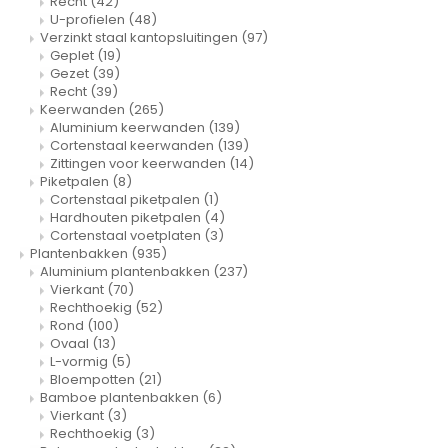
Recht
(42)
Verzinkt staal plantenbakken
Toeb
U-profielen
(48)
Modul
Planc
Kera
Verzinkt staal kantopsluitingen
(97)
Bloe
Geplet
(19)
In-Lite Ready opzetranden
Gezet
(39)
Bloe
Pizz
Recht
(39)
Keerwanden
(265)
Verfs
Aluminium keerwanden
(139)
Cortenstaal keerwanden
(139)
Zittingen voor keerwanden
(14)
Buit
Piketpalen
(8)
Cortenstaal piketpalen
(1)
Hardhouten piketpalen
(4)
Cortenstaal voetplaten
(3)
Plantenbakken
(935)
Aluminium plantenbakken
(237)
Vierkant
(70)
Rechthoekig
(52)
Rond
(100)
Ovaal
(13)
L-vormig
(5)
Bloempotten
(21)
Bamboe plantenbakken
(6)
Vierkant
(3)
Rechthoekig
(3)