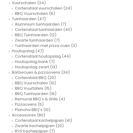
Vuurschalen
(24)
Cortenstaal vuurschalen
(24)
BBQ Vuurschalen
(6)
Tuinhaarden
(47)
Aluminium tuinhaarden
(7)
Cortenstaal tuinhaarden
(40)
BBQ Tuinhaarden
(12)
Zwarte tuinhaarden
(7)
Tuinhaarden met pizza oven
(3)
Houtopslag
(47)
Cortenstaal houtopslag
(44)
Houtopslag bank
(7)
Houtopslag zwart
(13)
Barbecues & pizzaovens
(34)
Cortenstaal BBQ
(20)
BBQ Vuurschalen
(10)
BBQ Vuurtafels
(15)
BBQ Tuinhaarden
(16)
Remundi BBQ's & Grills
(4)
Pizzaovens
(5)
Plancha BBQ's
(10)
Accessoires
(80)
Cortenstaal kachelpijpen
(41)
Zwarte kachelpijpen
(20)
RVS kachelpijpen
(7)