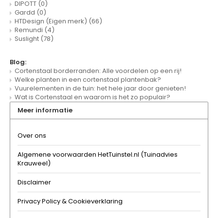
DIPOTT
(0)
Gardd
(0)
HTDesign (Eigen merk)
(66)
Remundi
(4)
Suslight
(78)
Blog:
Cortenstaal borderranden: Alle voordelen op een rij!
Welke planten in een cortenstaal plantenbak?
Vuurelementen in de tuin: het hele jaar door genieten!
Wat is Cortenstaal en waarom is het zo populair?
Meer informatie
Over ons
Algemene voorwaarden HetTuinstel.nl (Tuinadvies
Krauweel)
Disclaimer
Privacy Policy & Cookieverklaring