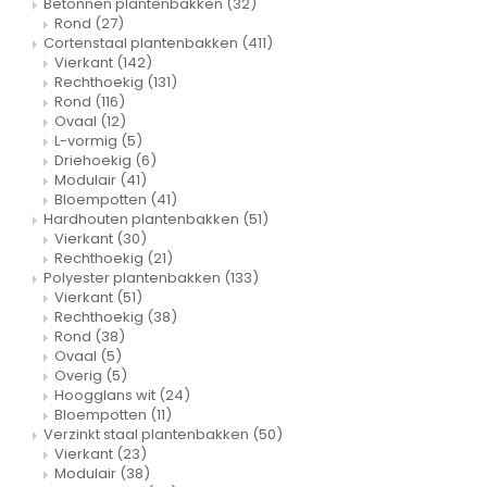
Betonnen plantenbakken
(32)
Rond
(27)
Cortenstaal plantenbakken
(411)
Vierkant
(142)
Rechthoekig
(131)
Rond
(116)
Ovaal
(12)
L-vormig
(5)
Driehoekig
(6)
Modulair
(41)
Bloempotten
(41)
Hardhouten plantenbakken
(51)
Vierkant
(30)
Rechthoekig
(21)
Polyester plantenbakken
(133)
Vierkant
(51)
Rechthoekig
(38)
Rond
(38)
Ovaal
(5)
Overig
(5)
Hoogglans wit
(24)
Bloempotten
(11)
Verzinkt staal plantenbakken
(50)
Vierkant
(23)
Modulair
(38)