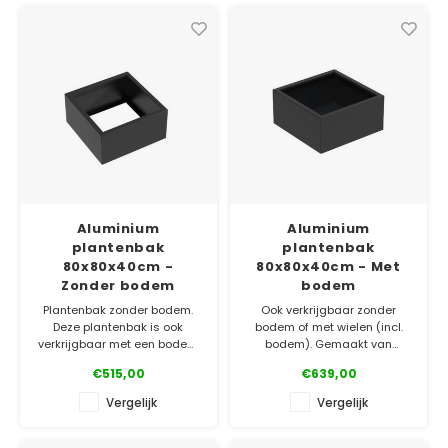
✓ Gratis bezorgd v.a. €500
✓ Gratis bezorgd v.a. €500
✓ 5 jaar garantie
✓ 5 jaar garantie
Aluminium
Aluminium
plantenbak
plantenbak
80x80x40cm -
80x80x40cm - Met
Zonder bodem
bodem
Plantenbak zonder bodem.
Ook verkrijgbaar zonder
Deze plantenbak is ook
bodem of met wielen (incl.
verkrijgbaar met een bodem
bodem). Gemaakt van
of met wielen (incl. bodem).
topkwaliteit aluminium. Bestel
€515,00
€639,00
Maatwerk op aanvraag.
gemakkelijk online!
Gemaakt van topkwaliteit
Vergelijk
Vergelijk
aluminium.
✓ Laagste prijsgarantie
✓ Gratis bezorgd v.a. €500
✓ Laagste prijsgarantie
✓ 5 jaar garantie