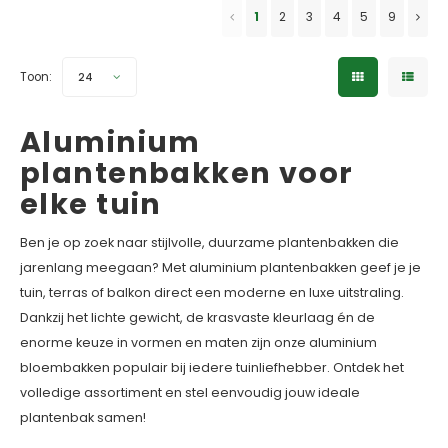
✓ 5 jaar garantie
1
2
3
4
5
9
Toon:
24
Aluminium
plantenbakken voor
elke tuin
Ben je op zoek naar stijlvolle, duurzame plantenbakken die
jarenlang meegaan? Met aluminium plantenbakken geef je je
tuin, terras of balkon direct een moderne en luxe uitstraling.
Dankzij het lichte gewicht, de krasvaste kleurlaag én de
enorme keuze in vormen en maten zijn onze aluminium
bloembakken populair bij iedere tuinliefhebber. Ontdek het
volledige assortiment en stel eenvoudig jouw ideale
plantenbak samen!