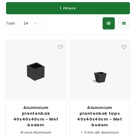
Toeb
Modul
Planc
Kera
Filters
Bloe
Verzinkt staal plantenbakken
Bloe
Pizz
Toon:
24
In-Lite Ready opzetranden
Verfs
Buit
Aluminium
Aluminium
plantenbak
plantenbak taps
40x40x40cm - Met
40x40x40cm - Met
bodem
bodem
Al onze Aluminium
✓ 3 mm dik aluminium