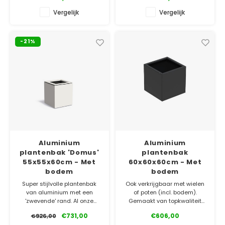
gemakkelijk online!
✓ Laagste prijsgarantie
Vergelijk
Vergelijk
✓ Laagste prijsgarantie
✓ Gratis bezorgd v.a. €500
✓ Gratis bezorgd v.a. €500
✓ 5 jaar garantie
✓ 5 jaar garantie
-21%
Aluminium
Aluminium
plantenbak 'Domus'
plantenbak
55x55x60cm - Met
60x60x60cm - Met
bodem
bodem
Super stijlvolle plantenbak
Ook verkrijgbaar met wielen
van aluminium met een
of poten (incl. bodem).
'zwevende' rand. Al onze
Gemaakt van topkwaliteit
Aluminium plantenbakken
aluminium. Bestel
€731,00
€606,00
€926,00
zijn gemaakt van topkwaliteit
gemakkelijk online!