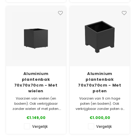
✓ Gratis bezorgd v.a. €500
✓ Laagste prijsgarantie
✓ 5 jaar garantie
✓ Gratis bezorgd v.a. €500
✓ 5 jaar garantie
Aluminium
Aluminium
plantenbak
plantenbak
70x70x70cm - Met
70x70x70cm - Met
wielen
poten
Voorzien van wielen (en
Voorzien van 9 cm hoge
bodem). Ook verkrijgbaar
poten (en bodem). Ook
zonder wielen of met poten.
verkrijgbaar zonder poten of
Gemaakt van topkwaliteit
met wielen. Gemaakt van
€1.149,00
€1.000,00
aluminium. Bestel
topkwaliteit aluminium. Bestel
gemakkelijk online!
gemakkelijk online!
Vergelijk
Vergelijk
✓ Laagste prijsgarantie
✓ Laagste prijsgarantie