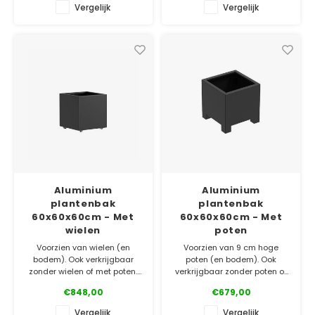
aluminium. Verkrijgbaar in
Vergelijk
Vergelijk
verschillende RAL-kleuren!
✓ Laagste prijsgarantie
✓ Gratis bezorgd v.a. €500
✓ Laagste prijsgarantie
✓ 5 jaar garantie
✓ Gratis bezorgd v.a. €500
✓ 5 jaar garantie
Aluminium
Aluminium
plantenbak
plantenbak
60x60x60cm - Met
60x60x60cm - Met
wielen
poten
Voorzien van wielen (en
Voorzien van 9 cm hoge
bodem). Ook verkrijgbaar
poten (en bodem). Ook
zonder wielen of met poten.
verkrijgbaar zonder poten of
Gemaakt van topkwaliteit
met wielen. Gemaakt van
€848,00
€679,00
aluminium. Bestel
topkwaliteit aluminium. Bestel
gemakkelijk online!
gemakkelijk online!
Vergelijk
Vergelijk