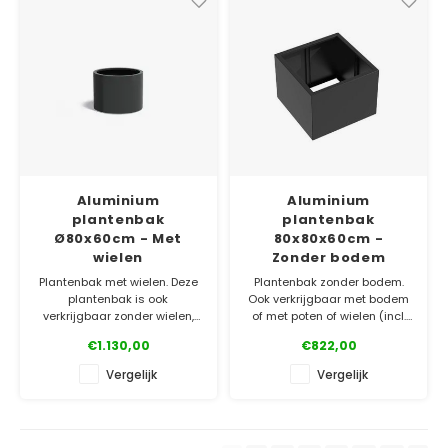
✓ Gratis bezorgd v.a. €500
✓ Gratis bezorgd v.a. €500
✓ 5 jaar garantie
✓ 5 jaar garantie
Aluminium
Aluminium
plantenbak
plantenbak
Ø80x60cm - Met
80x80x60cm -
wielen
Zonder bodem
Plantenbak met wielen. Deze
Plantenbak zonder bodem.
plantenbak is ook
Ook verkrijgbaar met bodem
verkrijgbaar zonder wielen,
of met poten of wielen (incl.
zonder bodem of met poten
bodem). Gemaakt van
€1.130,00
€822,00
(incl. bodem). Gemaakt van
topkwaliteit aluminium. Bestel
topkwaliteit aluminium. Bestel
gemakkelijk online!
Vergelijk
Vergelijk
gemakkelijk online!
✓ Laagste prijsgarantie
✓ Laagste prijsgarantie
✓ Gratis bezorgd v.a. €500
✓ Gratis bezorgd v.a. €500
✓ 5 jaar garantie