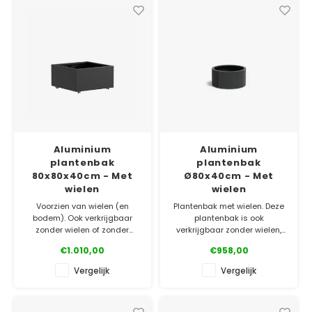
✓ Gratis bezorgd v.a. €500
✓ 5 jaar garantie
Aluminium
Aluminium
plantenbak
plantenbak
80x80x40cm - Met
Ø80x40cm - Met
wielen
wielen
Voorzien van wielen (en
Plantenbak met wielen. Deze
bodem). Ook verkrijgbaar
plantenbak is ook
zonder wielen of zonder
verkrijgbaar zonder wielen,
bodem (en zonder wielen).
zonder bodem of met poten
€1.010,00
€958,00
Gemaakt van topkwaliteit
(incl. bodem). Gemaakt van
aluminium. Bestel
topkwaliteit aluminium. Bestel
Vergelijk
Vergelijk
gemakkelijk online!
gemakkelijk online!
✓ Laagste prijsgarantie
✓ Laagste prijsgarantie