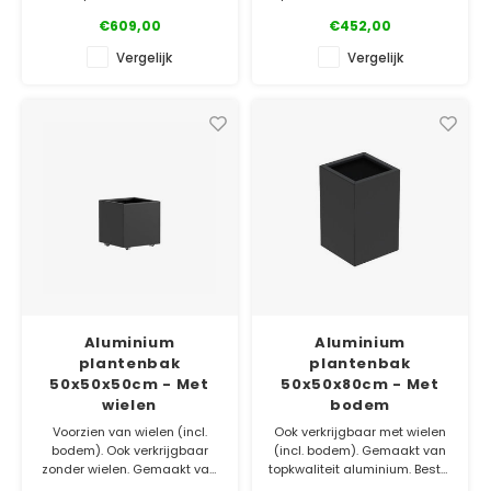
Bestel gemakkelijk online.
gemakkelijk online!
€609,00
€452,00
✓ Laagste prijsgarantie
✓ Laagste prijsgarantie
Vergelijk
Vergelijk
✓ Gratis bezorgd v.a. €500
✓ Gratis bezorgd v.a. €500
✓ 5 jaar garantie
✓ 5 jaar garantie
Aluminium
Aluminium
plantenbak
plantenbak
50x50x50cm - Met
50x50x80cm - Met
wielen
bodem
Voorzien van wielen (incl.
Ook verkrijgbaar met wielen
bodem). Ook verkrijgbaar
(incl. bodem). Gemaakt van
zonder wielen. Gemaakt van
topkwaliteit aluminium. Bestel
topkwaliteit aluminium. Bestel
gemakkelijk online!