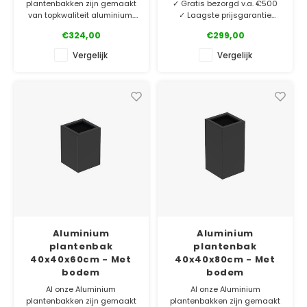
plantenbakken zijn gemaakt
✓ Gratis bezorgd v.a. €500
van topkwaliteit aluminium.
✓ Laagste prijsgarantie
Bestel gemakkelijk online.
✓ 5 jaar garantie
€324,00
€299,00
✓ Laagste prijsgarantie
Aluminium plantenbak met
Vergelijk
Vergelijk
✓ Gratis bezorgd v.a. €500
een moderne uitstraling. Zijn
✓ 5 jaar garantie
tapse vorm is perfect voor
iedere tuin, terras of balkon!
In bijna alle RAL-kleuren
verkrijgbaar.
Aluminium
Aluminium
plantenbak
plantenbak
40x40x60cm - Met
40x40x80cm - Met
bodem
bodem
Al onze Aluminium
Al onze Aluminium
plantenbakken zijn gemaakt
plantenbakken zijn gemaakt