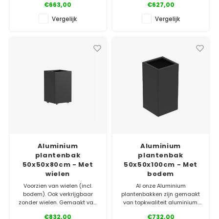
€663,00
€627,00
gemakkelijk online!
✓ Laagste prijsgarantie
Vergelijk
Vergelijk
✓ Laagste prijsgarantie
✓ Gratis bezorgd v.a. €500
✓ Gratis bezorgd v.a. €500
✓ 5 jaar garantie
✓ 5 jaar garantie
Aluminium
Aluminium
plantenbak
plantenbak
50x50x80cm - Met
50x50x100cm - Met
wielen
bodem
Voorzien van wielen (incl.
Al onze Aluminium
bodem). Ook verkrijgbaar
plantenbakken zijn gemaakt
zonder wielen. Gemaakt van
van topkwaliteit aluminium.
topkwaliteit aluminium. Bestel
Bestel gemakkelijk online.
€832,00
€732,00