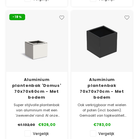
✓ Laagste prijsgarantie
✓ Laagste prijsgarantie
✓ Gratis bezorgd v.a. €500
✓ Gratis bezorgd v.a. €500
-18%
✓ 5 jaar garantie
✓ 5 jaar garantie
Aluminium
Aluminium
plantenbak 'Domus'
plantenbak
70x70x60cm - Met
70x70x70cm - Met
bodem
bodem
Super stijlvolle plantenbak
Ook verkrijgbaar met wielen
van aluminium met een
of poten (incl. bodem).
'zwevende' rand. Al onze
Gemaakt van topkwaliteit
Aluminium plantenbakken
aluminium. Bestel
€926,00
€783,00
€1.132,00
zijn gemaakt van topkwaliteit
gemakkelijk online!
aluminium. Verkrijgbaar in
Vergelijk
Vergelijk
verschillende RAL-kleuren!
✓ Laagste prijsgarantie