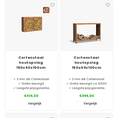
✓ Laagste prijsgarantie
zitting. Wat is er gezelliger
✓ Gratis bezorgd v.a. €500
dan een tuin met een
✓ 5 jaar garantie
vuurelement met stijlvolle
zitbank?
Cortenstaal
Cortenstaal
houtopslag
houtopslag
150x40x100cm
150x40x100cm
✓ 3 mm dik Cortenstaal
✓ 3 mm dik Cortenstaal
✓ Gratis bezorgd
✓ Gratis bezorgd v.a. €500
✓ Laagste prijsgarantie
✓ Laagste prijsgarantie
✓ 10 jaar garantie
✓ 6 jaar garantie
€414,00
€399,00
Cortenstaal houtopslag van
Cortenstaal houtopslag van
Vergelijk
Vergelijk
3 mm dik cortenstaal zonder
3 mm dik cortenstaal met
poten. Kies de houtopslag
poten. Kies de houtopslag
die bij jouw tuinsfeer past.
die bij jouw tuinsfeer past.