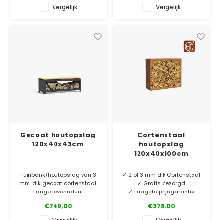
vuurelement en een goed
Stevige tuinbank/houtopslag
Vergelijk
Vergelijk
gevulde houtopslag?
van 3 mm. dik cortenstaal
met hardhouten zitting. Wat
✓ Laagste prijsgarantie
is er gezelliger dan een tuin
✓ Gratis bezorgd v.a. €500
met vuurelement en
✓ 5 jaar garantie
bijpassende zitbank?
Gecoat houtopslag
Cortenstaal
120x40x43cm
houtopslag
120x40x100cm
Tuinbank/houtopslag van 3
✓ 2 of 3 mm dik Cortenstaal
mm. dik gecoat cortenstaal.
✓ Gratis bezorgd
Lange levensduur
✓ Laagste prijsgarantie
gegarandeerd! Wat is er
✓ 10 jaar garantie
€749,00
€378,00
gezelliger dan een tuin met
vuurelement en bijpassende
Cortenstaal houtopslag van