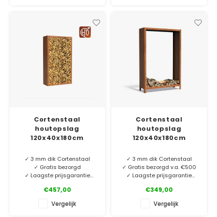
poten. Kies de houtopslag
die bij jouw tuinsfeer past.
✓ Laagste prijsgarantie
Maatwerk op aanvraag
✓ Gratis bezorgd v.a. €500
✓ 5 jaar garantie
Cortenstaal
Cortenstaal
houtopslag
houtopslag
120x40x180cm
120x40x180cm
✓ 3 mm dik Cortenstaal
✓ 3 mm dik Cortenstaal
✓ Gratis bezorgd
✓ Gratis bezorgd v.a. €500
✓ Laagste prijsgarantie
✓ Laagste prijsgarantie
✓ 10 jaar garantie
✓ 6 jaar garantie
€457,00
€349,00
Cortenstaal houtopslag van
Cortenstaal houtopslag van
Vergelijk
Vergelijk
3 mm dik cortenstaal zonder
3 mm dik cortenstaal met
poten. Kies de houtopslag
poten. Kies de houtopslag