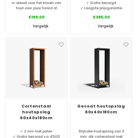
is ideaal voor het kloven van
✓ Gratis bezorgd
hout voor jouw haard of
✓ Laagste prijsgarantie
buitenkeuken. Beste kwaliteit
✓ 10 jaar garantie
€199,00
€385,00
cortenstaal, lange
levensduur gegarandeerd.
Cortenstaal houtopslag van
Vergelijk
Vergelijk
3 mm dik cortenstaal zonder
✓ Laagste prijsgarantie
poten. Kies de houtopslag
✓ Gratis bezorgd v.a. €500
die bij jouw tuinsfeer past.
✓ 5 jaar garantie
Maatwerk op aanvraag.
Cortenstaal
Gecoat houtopslag
houtopslag
60x40x180cm
60x40x180cm
✓ 2 mm met poten
Stijlvolle houtopslag van 3
✓ Gratis bezorgd v.a. €500
mm. dik cortenstaal met