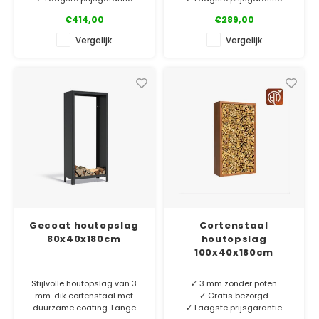
✓ 10 jaar garantie
✓ 6 jaar garantie
€414,00
€289,00
Cortenstaal houtopslag van
Cortenstaal houtopslag van
Vergelijk
Vergelijk
3 mm dik cortenstaal zonder
2 mm dik met poten of 3 mm
poten. Kies de houtopslag
dik zonder poten. Kies de
die bij jouw tuinsfeer past.
houtopslag die bij jouw
Maatwerk op aanvraag.
tuinsfeer past. Maatwerk op
aanvraag.
Gecoat houtopslag
Cortenstaal
80x40x180cm
houtopslag
100x40x180cm
Stijlvolle houtopslag van 3
✓ 3 mm zonder poten
mm. dik cortenstaal met
✓ Gratis bezorgd
duurzame coating. Lange
✓ Laagste prijsgarantie