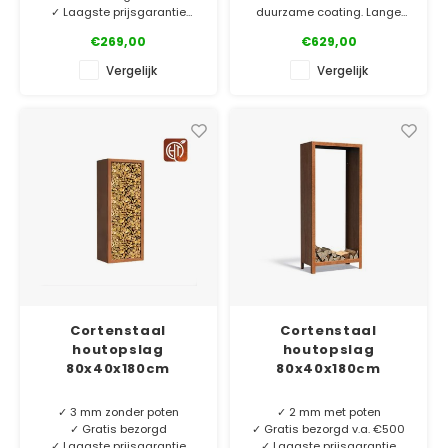
✓ Laagste prijsgarantie
duurzame coating. Lange
✓ 6 jaar garantie
levensduur! Wat is er
€269,00
€629,00
gezelliger dan een tuin met
Cortenstaal houtopslag van
vuurelement en een goed
Vergelijk
Vergelijk
2 mm dik cortenstaal met
gevulde houtopslag?
poten. Kies de houtopslag
die bij jouw tuinsfeer past.
✓ Laagste prijsgarantie
✓ Gratis bezorgd v.a. €500
✓ 5 jaar garantie
Cortenstaal
Cortenstaal
houtopslag
houtopslag
80x40x180cm
80x40x180cm
✓ 3 mm zonder poten
✓ 2 mm met poten
✓ Gratis bezorgd
✓ Gratis bezorgd v.a. €500
✓ Laagste prijsgarantie
✓ Laagste prijsgarantie