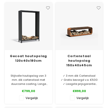
die bij jouw tuinsfeer past.
die bij jouw tuinsfeer past.
Maatwerk op aanvraag
Maatwerk op aanvraag
Gecoat houtopslag
Cortenstaal
120x40x180cm
houtopslag
150x40x45cm
Stijlvolle houtopslag van 3
✓ 3 mm dik Cortenstaal
mm. dik cortenstaal met
✓ Gratis bezorgd v.a. €500
duurzame coating. Lange
✓ Laagste prijsgarantie
levensduur! Wat is er
✓ 5 jaar garantie
€799,00
€899,00
gezelliger dan een tuin met
vuurelement en een goed
Mooie tuinbank/houtopslag
Vergelijk
Vergelijk
gevulde houtopslag?
van 3 mm dik cortenstaal
met duurzame bamboe