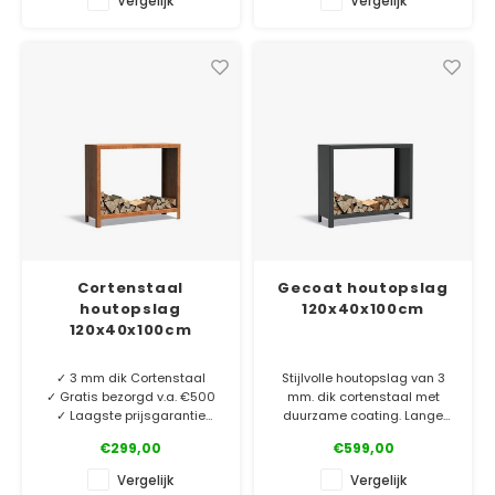
Vergelijk
Vergelijk
zitbank?
2 of 3 mm dik cortenstaal
zonder poten. Kies de
✓ Laagste prijsgarantie
houtopslag die bij jouw
✓ Gratis bezorgd v.a. €500
tuinsfeer past. Maatwerk op
✓ 5 jaar garantie
aanvraag
Cortenstaal
Gecoat houtopslag
houtopslag
120x40x100cm
120x40x100cm
✓ 3 mm dik Cortenstaal
Stijlvolle houtopslag van 3
✓ Gratis bezorgd v.a. €500
mm. dik cortenstaal met
✓ Laagste prijsgarantie
duurzame coating. Lange
✓ 6 jaar garantie
levensduur! Wat is er
€299,00
€599,00
gezelliger dan een tuin met
Cortenstaal houtopslag van
vuurelement en een goed
Vergelijk
Vergelijk
3 mm dik cortenstaal met
gevulde houtopslag?