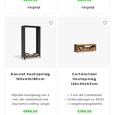
Cortenstaal houtopslag van
Stijlvolle Cortenstaal
Vergelijk
Vergelijk
2 mm dik met poten. Kies de
houtopslag van 3 mm dik
houtopslag die bij jouw
Corten-A met bamboe detail
tuinsfeer past.
en afgeronde hoeken. Op
voetjes van 1,5cm hoog. Kies
de houtopslag die bij jouw
tuinsfeer past.
Gecoat houtopslag
Cortenstaal
100x40x180cm
houtopslag
120x40x43cm
Stijlvolle houtopslag van 3
✓ 3 mm dik Cortenstaal
mm. dik cortenstaal met
✓ Gratis bezorgd v.a. €500
duurzame coating. Lange
✓ Laagste prijsgarantie
levensduur! Wat is er
✓ 6 jaar garantie
€699,00
€399,00
gezelliger dan een tuin met