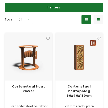
Verzinkt staal plantenbakken
Toeb
Modul
Planc
Kera
Filters
Bloe
In-Lite Ready opzetranden
Bloe
Pizz
Toon:
24
Verfs
Buit
Cortenstaal hout
Cortenstaal
klover
houtopslag
60x40x180cm
Deze cortenstaal houtklover
✓ 3 mm zonder poten