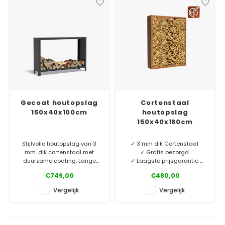
Maatwerk op aanvraag.
Maatwerk op aanvraag.
Gecoat houtopslag
Cortenstaal
150x40x100cm
houtopslag
150x40x180cm
Stijlvolle houtopslag van 3
✓ 3 mm dik Cortenstaal
mm. dik cortenstaal met
✓ Gratis bezorgd
duurzame coating. Lange
✓ Laagste prijsgarantie
levensduur! Wat is er
✓ 10 jaar garantie
€749,00
€480,00
gezelliger dan een tuin met
vuurelement en een goed
Cortenstaal houtopslag van
Vergelijk
Vergelijk
gevulde houtopslag?
3 mm dik cortenstaal zonder
poten. Kies de houtopslag
✓ Laagste prijsgarantie
die bij jouw tuinsfeer past.
✓ Gratis bezorgd v.a. €500
Maatwerk op aanvraag.