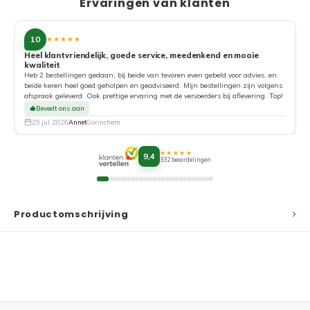
Ervaringen van klanten
10
★★★★★
Heel klantvriendelijk, goede service, meedenkend en mooie
kwaliteit
G
Heb 2 bestellingen gedaan, bij beide van tevoren even gebeld voor advies, en
beide keren heel goed geholpen en geadviseerd. Mijn bestellingen zijn volgens
afspraak geleverd. Ook prettige ervaring met de vervoerders bij aflevering. Top!
Beveelt ons aan
29 jul. 2026
Annet
Gorinchem
★★★★★
9,4
332 beoordelingen
Productomschrijving