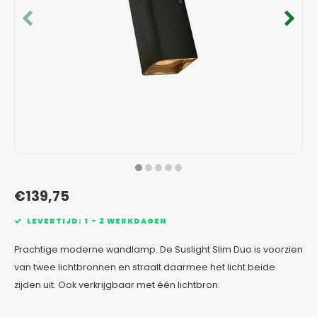
Verzinkt staal plantenbakken
Toeb
Modul
Planc
Kera
Bloe
In-Lite Ready opzetranden
Bloe
Pizz
Verfs
Buit
€139,75
LEVERTIJD: 1 - 2 WERKDAGEN
Prachtige moderne wandlamp. De Suslight Slim Duo is voorzien
van twee lichtbronnen en straalt daarmee het licht beide
zijden uit. Ook verkrijgbaar met één lichtbron.