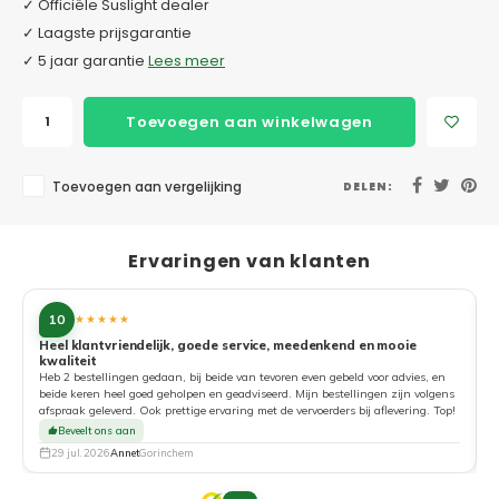
✓ Officiële Suslight dealer
✓ Laagste prijsgarantie
✓ 5 jaar garantie
Lees meer
Toevoegen aan winkelwagen
Toevoegen aan vergelijking
DELEN:
Ervaringen van klanten
10
★★★★★
Heel klantvriendelijk, goede service, meedenkend en mooie
kwaliteit
G
Heb 2 bestellingen gedaan, bij beide van tevoren even gebeld voor advies, en
beide keren heel goed geholpen en geadviseerd. Mijn bestellingen zijn volgens
afspraak geleverd. Ook prettige ervaring met de vervoerders bij aflevering. Top!
Beveelt ons aan
29 jul. 2026
Annet
Gorinchem