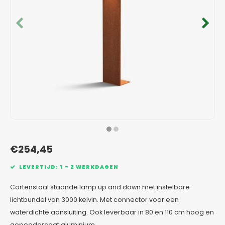
Verzinkt staal plantenbakken
Toeb
Modul
Planc
Kera
Bloe
In-Lite Ready opzetranden
Bloe
Pizz
Verfs
Buit
€254,45
LEVERTIJD: 1 - 2 WERKDAGEN
Cortenstaal staande lamp up and down met instelbare
lichtbundel van 3000 kelvin. Met connector voor een
waterdichte aansluiting. Ook leverbaar in 80 en 110 cm hoog en
gepoedercoat aluminium.