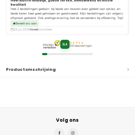
Heel klantvriendelijk, goede service, meedenkend en mooie
kwaliteit
G
Heb 2 bestellingen gedaan, bij beide van tevoren even gebeld voor advies, en
beide keren heel goed geholpen en geadviseerd. Mijn bestellingen zijn volgens
afspraak geleverd. Ook prettige ervaring met de vervoerders bij aflevering. Top!
Beveelt ons aan
29 jul. 2026
Annet
Gorinchem
★★★★★
9,4
332 beoordelingen
Productomschrijving
Volg ons