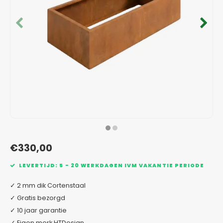
Verzinkt staal plantenbakken
Toeb
Modul
Planc
Kera
Bloe
In-Lite Ready opzetranden
Bloe
Pizz
Verfs
Buit
€330,00
LEVERTIJD: 5 - 20 WERKDAGEN IVM VAKANTIE PERIODE
✓ 2 mm dik Cortenstaal
✓ Gratis bezorgd
✓ 10 jaar garantie
✓ Eigen merk HTDesign