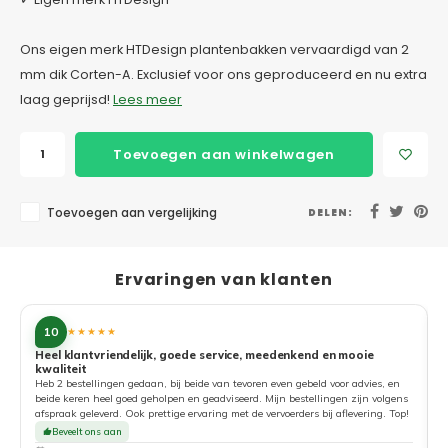
Ons eigen merk HTDesign plantenbakken vervaardigd van 2
mm dik Corten-A. Exclusief voor ons geproduceerd en nu extra
laag geprijsd!
Lees meer
Toevoegen aan winkelwagen
Toevoegen aan vergelijking
DELEN:
Ervaringen van klanten
10
★★★★★
Heel klantvriendelijk, goede service, meedenkend en mooie
kwaliteit
G
Heb 2 bestellingen gedaan, bij beide van tevoren even gebeld voor advies, en
beide keren heel goed geholpen en geadviseerd. Mijn bestellingen zijn volgens
afspraak geleverd. Ook prettige ervaring met de vervoerders bij aflevering. Top!
Beveelt ons aan