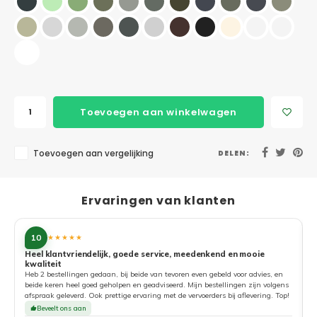
Toevoegen aan winkelwagen
Toevoegen aan vergelijking
DELEN:
Ervaringen van klanten
10
★★★★★
Heel klantvriendelijk, goede service, meedenkend en mooie
kwaliteit
G
Heb 2 bestellingen gedaan, bij beide van tevoren even gebeld voor advies, en
beide keren heel goed geholpen en geadviseerd. Mijn bestellingen zijn volgens
afspraak geleverd. Ook prettige ervaring met de vervoerders bij aflevering. Top!
Beveelt ons aan