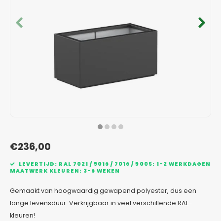
Verzinkt staal plantenbakken
Toeb
Modul
Planc
Kera
Bloe
In-Lite Ready opzetranden
Bloe
Pizz
Verfs
Buit
€236,00
LEVERTIJD: RAL 7021 / 9016 / 7016 / 9005: 1-2 WERKDAGEN
MAATWERK KLEUREN: 3-6 WEKEN
Gemaakt van hoogwaardig gewapend polyester, dus een
lange levensduur. Verkrijgbaar in veel verschillende RAL-
kleuren!