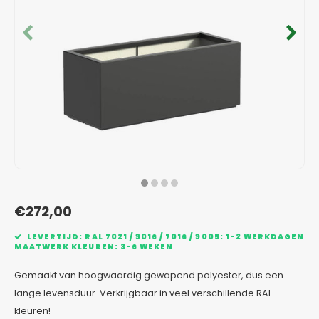
Verzinkt staal plantenbakken
Toeb
Modul
Planc
Kera
Bloe
In-Lite Ready opzetranden
Bloe
Pizz
Verfs
Buit
€272,00
LEVERTIJD: RAL 7021 / 9016 / 7016 / 9005: 1-2 WERKDAGEN
MAATWERK KLEUREN: 3-6 WEKEN
Gemaakt van hoogwaardig gewapend polyester, dus een
lange levensduur. Verkrijgbaar in veel verschillende RAL-
kleuren!