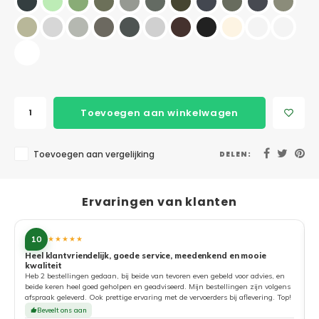
Toevoegen aan winkelwagen
Toevoegen aan vergelijking
DELEN:
Ervaringen van klanten
10
★★★★★
Heel klantvriendelijk, goede service, meedenkend en mooie
kwaliteit
G
Heb 2 bestellingen gedaan, bij beide van tevoren even gebeld voor advies, en
beide keren heel goed geholpen en geadviseerd. Mijn bestellingen zijn volgens
afspraak geleverd. Ook prettige ervaring met de vervoerders bij aflevering. Top!
Beveelt ons aan