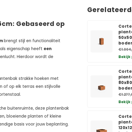
Gerelateer
5cm: Gebaseerd op
Corte
plant
50x50
cm
brengt stijl en functionaliteit
bode
als eigenschap heeft
een
€1.004
tenlucht. Hierdoor wordt de
Bekijk
Corte
plant
lantenbak strakke hoeken met
80x80
 of op elk terras een stijlvolle
bode
ortenstaal.
€1.277,
Bekijk
sche buitenruimte, deze plantenbak
en, bloeiende planten of kleine
Corte
plant
ndige basis voor jouw beplanting.
120x1