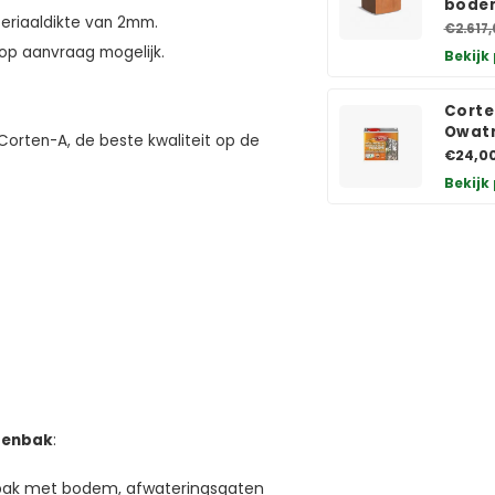
bode
eriaaldikte van 2mm.
€2.617,
 op aanvraag mogelijk.
Bekijk
Corte
Owatr
orten-A, de beste kwaliteit op de
€24,0
Bekijk
ntenbak
:
nbak met bodem, afwateringsgaten