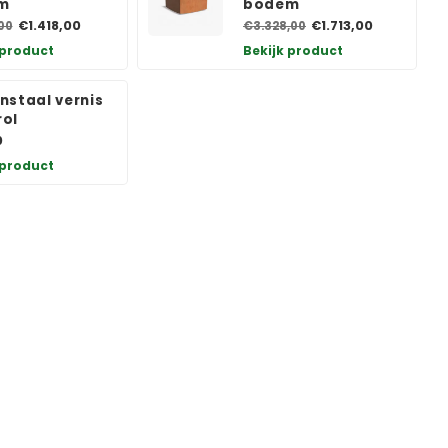
m
bodem
€1.418,00
€1.713,00
00
€3.328,00
 product
Bekijk product
nstaal vernis
ol
0
 product