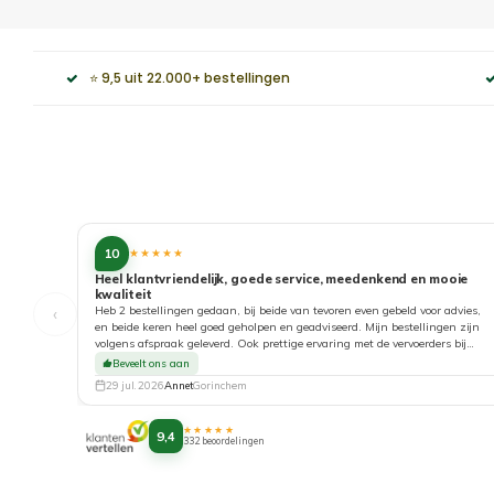
⭐ 9,5 uit 22.000+ bestellingen
10
★★★★★
Heel klantvriendelijk, goede service, meedenkend en mooie
kwaliteit
‹
Heb 2 bestellingen gedaan, bij beide van tevoren even gebeld voor advies,
en beide keren heel goed geholpen en geadviseerd. Mijn bestellingen zijn
volgens afspraak geleverd. Ook prettige ervaring met de vervoerders bij
aflevering. Top!
Beveelt ons aan
29 jul. 2026
Annet
Gorinchem
★★★★★
9,4
332 beoordelingen