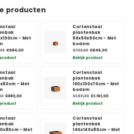
de producten
nstaal
Cortenstaal
enbak
plantenbak
x100cm - Met
60x60x50cm - Met
m
bodem
€684,00
€646,00
,00
€733,00
 product
Bekijk product
nstaal
Cortenstaal
enbak
plantenbak
x60cm - Met
100x100x70cm - Met
m
bodem
€883,00
€1.161,00
00
€1.911,00
 product
Bekijk product
nstaal
Cortenstaal
enbak
plantenbak
20x80cm - Met
140x140x80cm - Met