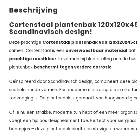
Beschrijving
Cortenstaal plantenbak 120x120x4
Scandinavisch design!
Deze prachtige
Cortenstaal plantenbak van 120x120x45
samen! Cortenstaal is een
onverwoestbaar materiaal
dat 
prachtige roestkleur
te vormen bij blootstelling aan de bui
plantenbak
beschermt tegen verdere corrosie
.
Geïnspireerd door Scandinavisch design, combineert deze p
subtiele, ronde vormen. Een moderne uitstraling die in elke tuin
toevoeging is. De plantenbak is gemaakt van hoogwaardig c
Of je nu een strakke, moderne tuin hebt of een meer organi
voegt een tijdloos designelement toe. Perfect voor siergrass
boompjes – deze plantenbak biedt een stevige en weerbeste