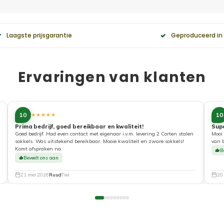
Laagste prijsgarantie
Geproduceerd in
Ervaringen van klanten
10
10
★★★★★
Prima bedrijf, goed bereikbaar en kwaliteit!
Sup
Goed bedrijf. Had even contact met eigenaar i.v.m. levering 2 Corten stalen
Mooi 
sokkels. Was uitstekend bereikbaar. Mooie kwaliteit en zware sokkels!
van 
Komt afspraken na.
B
Beveelt ons aan
21 mei 2026
Ruud
Tiel
20