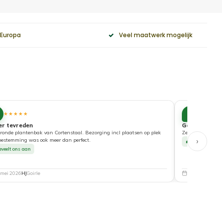
 Europa
Veel maatwerk mogelijk
10
★★★★★
★★★★
er tevreden
Goede service
ronde plantenbak van Cortenstaal. Bezorging incl plaatsen op plek
Zeer tevreden ove
›
bestemming was ook meer dan perfect.
Beveelt ons a
eveelt ons aan
 mei 2026
HJ
Goirle
5 mei 2026
Nat