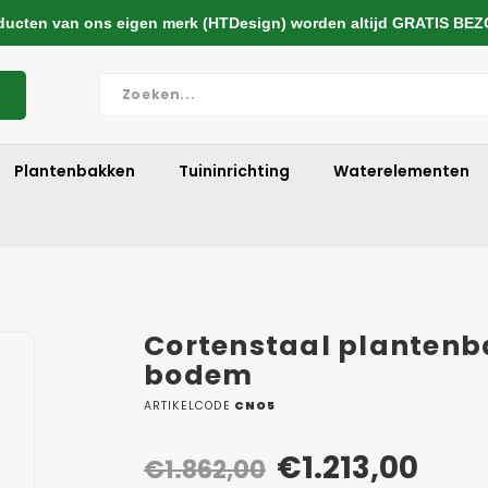
cten van ons eigen merk (HTDesign) worden altijd GRATIS BE
Plantenbakken
Tuininrichting
Waterelementen
Cortenstaal plantenb
bodem
ARTIKELCODE
CNO5
€1.213,00
€1.862,00