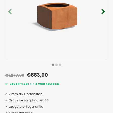
Verzinkt staal plantenbakken
Toeb
Modul
Planc
Kera
Bloe
In-Lite Ready opzetranden
Bloe
Pizz
Verfs
Buit
€883,00
€1.277,00
LEVERTIJD: 1 - 2 WERKDAGEN
✓ 2 mm dik Cortenstaal
✓ Gratis bezorgd v.a. €500
✓ Laagste prijsgarantie
✓ 5 jaar garantie