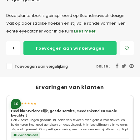
Deze plantenbak is geïnspireerd op Scandinavisch design.
Valt op door strakke hoeken en stijlvolle ronde vormen. Een
echte eyecatcher voor in de tuin!
Lees meer
Toevoegen aan winkelwagen
Toevoegen aan vergelijking
DELEN:
Ervaringen van klanten
10
★★★★★
Heel klantvriendelijk, goede service, meedenkend en mooie
kwaliteit
G
Heb 2 bestellingen gedaan, bij beide van tevoren even gebeld voor advies, en
beide keren heel goed geholpen en geadviseerd. Mijn bestellingen zijn volgens
afspraak geleverd. Ook prettige ervaring met de vervoerders bij aflevering. Top!
Beveelt ons aan