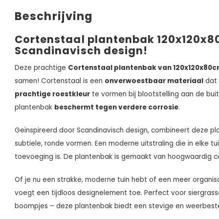
Beschrijving
Cortenstaal plantenbak 120x120x8
Scandinavisch design!
Deze prachtige
Cortenstaal plantenbak van 120x120x80
samen! Cortenstaal is een
onverwoestbaar materiaal
dat 
prachtige roestkleur
te vormen bij blootstelling aan de bui
plantenbak
beschermt tegen verdere corrosie
.
Geïnspireerd door Scandinavisch design, combineert deze p
subtiele, ronde vormen. Een moderne uitstraling die in elke tuin
toevoeging is. De plantenbak is gemaakt van hoogwaardig c
Of je nu een strakke, moderne tuin hebt of een meer organi
voegt een tijdloos designelement toe. Perfect voor siergrass
boompjes – deze plantenbak biedt een stevige en weerbeste