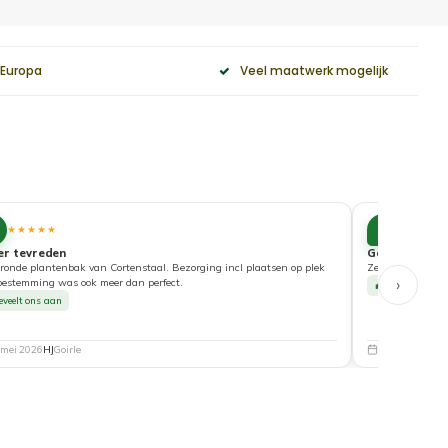
 Europa
Veel maatwerk mogelijk
10
★★★★★
★★★★
er tevreden
Goede service
ronde plantenbak van Cortenstaal. Bezorging incl plaatsen op plek
Zeer tevreden ove
›
bestemming was ook meer dan perfect.
Beveelt ons a
eveelt ons aan
 mei 2026
HJ
Goirle
5 mei 2026
Nat