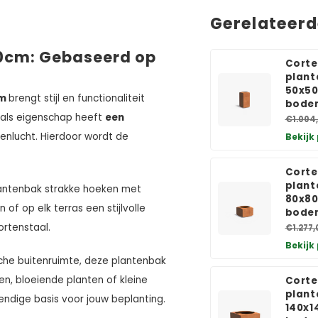
Gerelateer
0cm: Gebaseerd op
Corte
plant
50x50
cm
brengt stijl en functionaliteit
bode
als eigenschap heeft
een
€1.004
tenlucht. Hierdoor wordt de
Bekijk
Corte
plant
lantenbak strakke hoeken met
80x80
 of op elk terras een stijlvolle
bode
ortenstaal.
€1.277,
Bekijk
sche buitenruimte, deze plantenbak
en, bloeiende planten of kleine
Corte
plant
ndige basis voor jouw beplanting.
140x1