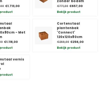
m
zonder bodem
€1.713,00
€657,00
,00
€771,00
 product
Bekijk product
nstaal
Cortenstaal
enbak
plantenbak
20x80cm - Met
'Connect'
m
120x120x80cm
€1.118,00
€256,00
00
€269,00
 product
Bekijk product
nstaal vernis
ol
0
 product