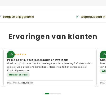
Laagste prijsgarantie
Geproduceerd in
Ervaringen van klanten
10
10
★★★★★
Prima bedrijf, goed bereikbaar en kwaliteit!
Sup
Goed bedrijf. Had even contact met eigenaar i.v.m. levering 2 Corten stalen
Mooi 
sokkels. Was uitstekend bereikbaar. Mooie kwaliteit en zware sokkels!
van 
Komt afspraken na.
B
Beveelt ons aan
21 mei 2026
Ruud
Tiel
20