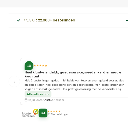
⭐ 9,5 uit 22.000+ bestellingen
10
★★★★★
Heel klantvriendelijk, goede service, meedenkend en mooie
kwaliteit
‹
Heb 2 bestellingen gedaan, bij beide van tevoren even gebeld voor advies,
en beide keren heel goed geholpen en geadviseerd. Mijn bestellingen zijn
volgens afspraak geleverd. Ook prettige ervaring met de vervoerders bij
aflevering. Top!
Beveelt ons aan
29 jul. 2026
Annet
Gorinchem
★★★★★
9,4
332 beoordelingen