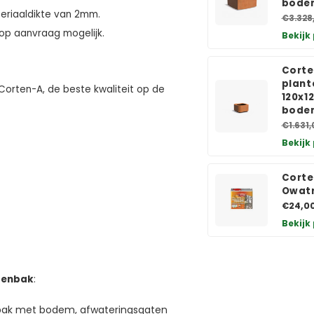
bode
eriaaldikte van 2mm.
€3.328
 op aanvraag mogelijk.
Bekijk
Corte
plant
orten-A, de beste kwaliteit op de
120x1
bode
€1.631,
Bekijk
Corte
Owatr
€24,0
Bekijk
ntenbak
:
nbak met bodem, afwateringsgaten