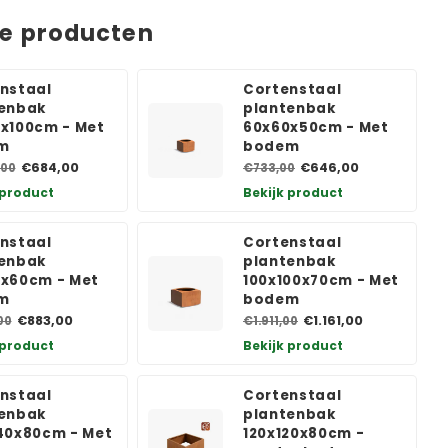
de producten
nstaal
Cortenstaal
enbak
plantenbak
x100cm - Met
60x60x50cm - Met
m
bodem
€684,00
€646,00
,00
€733,00
 product
Bekijk product
nstaal
Cortenstaal
enbak
plantenbak
x60cm - Met
100x100x70cm - Met
m
bodem
€883,00
€1.161,00
00
€1.911,00
 product
Bekijk product
nstaal
Cortenstaal
enbak
plantenbak
40x80cm - Met
120x120x80cm -