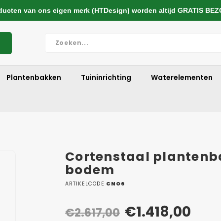
cten van ons eigen merk (HTDesign) worden altijd GRATIS BE
Plantenbakken
Tuininrichting
Waterelementen
Cortenstaal plantenb
bodem
ARTIKELCODE
CNO6
€1.418,00
€2.617,00