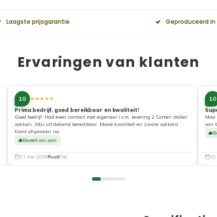
Laagste prijsgarantie
Geproduceerd in
Ervaringen van klanten
10
10
★★★★★
Prima bedrijf, goed bereikbaar en kwaliteit!
Sup
Goed bedrijf. Had even contact met eigenaar i.v.m. levering 2 Corten stalen
Mooi 
sokkels. Was uitstekend bereikbaar. Mooie kwaliteit en zware sokkels!
van 
Komt afspraken na.
B
Beveelt ons aan
21 mei 2026
Ruud
Tiel
20