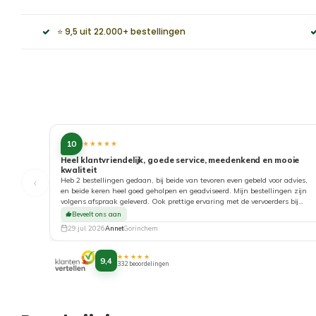
⭐ 9,5 uit 22.000+ bestellingen
10
★★★★★
Heel klantvriendelijk, goede service, meedenkend en mooie
kwaliteit
‹
Heb 2 bestellingen gedaan, bij beide van tevoren even gebeld voor advies,
en beide keren heel goed geholpen en geadviseerd. Mijn bestellingen zijn
volgens afspraak geleverd. Ook prettige ervaring met de vervoerders bij
aflevering. Top!
Beveelt ons aan
29 jul. 2026
Annet
Gorinchem
★★★★★
9,4
332 beoordelingen