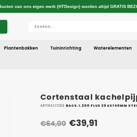
cten van ons eigen merk (HTDesign) worden altijd GRATIS BE
Plantenbakken
Tuininrichting
Waterelementen
Cortenstaal kachelpi
ARTIKELCODE
BAC5.1.200 FLUE 204X750MM STE
€39,91
€64,00