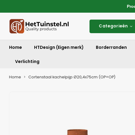
Produ
Categorieën
Home
HTDesign (Eigen merk)
Borderranden
Verlichting
Home
Cortenstaal kachelpijp Ø20,4x75cm (OP=OP)