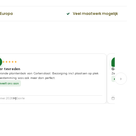
 Europa
Veel maatwerk mogelijk
10
★★★★★
★★★★
er tevreden
Goede service
ronde plantenbak van Cortenstaal. Bezorging incl plaatsen op plek
Zeer tevreden ove
›
bestemming was ook meer dan perfect.
Beveelt ons a
eveelt ons aan
 mei 2026
HJ
Goirle
5 mei 2026
Nat