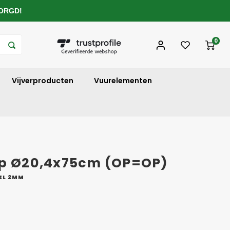
ZORGD!
0
Vijverproducten
Vuurelementen
jp Ø20,4x75cm (OP=OP)
EL 2MM