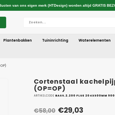
cten van ons eigen merk (HTDesign) worden altijd GRATIS BE
Plantenbakken
Tuininrichting
Waterelementen
=OP)
Cortenstaal kachelpi
(OP=OP)
ARTIKELCODE
BAS5.2.200 FLUE 204X500MM 900
€29,03
€58,00