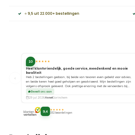
⭐ 9,5 uit 22.000+ bestellingen
10
★★★★★
Heel klantvriendelijk, goede service, meedenkend en mooie
kwaliteit
‹
Heb 2 bestellingen gedaan, bij beide van tevoren even gebeld voor advies,
en beide keren heel goed geholpen en geadviseerd. Mijn bestellingen zijn
volgens afspraak geleverd. Ook prettige ervaring met de vervoerders bij
aflevering. Top!
Beveelt ons aan
29 jul. 2026
Annet
Gorinchem
★★★★★
9,4
332 beoordelingen