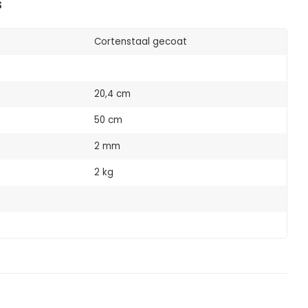
s
Cortenstaal gecoat
20,4 cm
50 cm
2 mm
2 kg