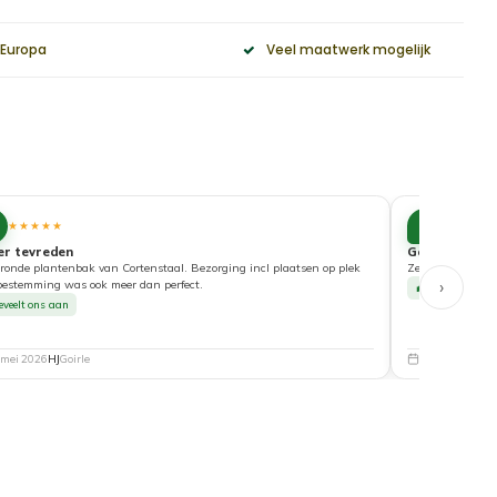
 Europa
Veel maatwerk mogelijk
10
★★★★★
★★★★
er tevreden
Goede service
ronde plantenbak van Cortenstaal. Bezorging incl plaatsen op plek
Zeer tevreden ove
›
bestemming was ook meer dan perfect.
Beveelt ons a
eveelt ons aan
 mei 2026
HJ
Goirle
5 mei 2026
Nat