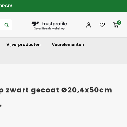
ZORGD!
0
Vijverproducten
Vuurelementen
jp zwart gecoat Ø20,4x50cm
5