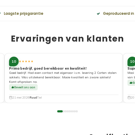
Laagste prijsgarantie
Geproduceerd in
Ervaringen van klanten
10
10
★★★★★
Prima bedrijf, goed bereikbaar en kwaliteit!
Sup
Goed bedrijf. Had even contact met eigenaar i.v.m. levering 2 Corten stalen
Mooi 
sokkels. Was uitstekend bereikbaar. Mooie kwaliteit en zware sokkels!
van 
Komt afspraken na.
B
Beveelt ons aan
21 mei 2026
Ruud
Tiel
20