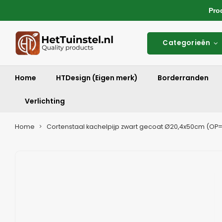
Produ
Categorieën
Home
HTDesign (Eigen merk)
Borderranden
Verlichting
Home
Cortenstaal kachelpijp zwart gecoat Ø20,4x50cm (OP