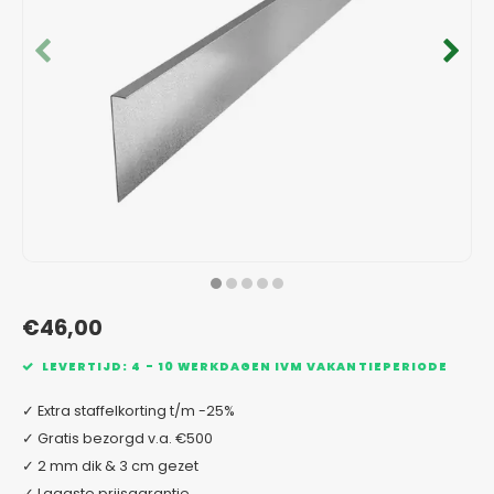
Verzinkt staal plantenbakken
Toeb
Modul
Planc
Kera
Bloe
In-Lite Ready opzetranden
Bloe
Pizz
Verfs
Buit
€46,00
LEVERTIJD: 4 - 10 WERKDAGEN IVM VAKANTIEPERIODE
✓ Extra staffelkorting t/m -25%
✓ Gratis bezorgd v.a. €500
✓ 2 mm dik & 3 cm gezet
✓ Laagste prijsgarantie