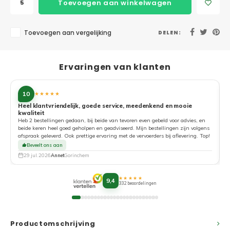
Toevoegen aan winkelwagen
Toevoegen aan vergelijking
DELEN:
Ervaringen van klanten
10
★★★★★
Heel klantvriendelijk, goede service, meedenkend en mooie
kwaliteit
G
Heb 2 bestellingen gedaan, bij beide van tevoren even gebeld voor advies, en
beide keren heel goed geholpen en geadviseerd. Mijn bestellingen zijn volgens
afspraak geleverd. Ook prettige ervaring met de vervoerders bij aflevering. Top!
Beveelt ons aan
29 jul. 2026
Annet
Gorinchem
★★★★★
9,4
332 beoordelingen
Productomschrijving