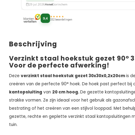
29 jul. 2026
Annet
Gorinchem
★★★★★
9,4
332 beoordelingen
Beschrijving
Verzinkt staal hoekstuk gezet
90°
3
Voor de perfecte afwerking!
Deze
verzinkt staal hoekstuk gezet 30x30x0,2x20cm
is d
creëren van de perfecte 90° hoek. De hoek past perfect bij
kantopsluiting
van
20 cm hoog.
De gezette kantopsluitingen
strakke vormen. Ze zijn ideaal voor het gebruik als gazonafs
bestrating of het creëren van een stijlvol looppad. Met behu
gezette, rechte en geplette verzinkt staal kantopsluitingen 
tuin.