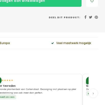
voegen aan winkelwagen
DEEL DIT PRODUCT:
 Europa
Veel maatwerk mogelijk
10
★★★★★
★★★★
er tevreden
Goede service
ronde plantenbak van Cortenstaal. Bezorging incl plaatsen op plek
Zeer tevreden ove
›
bestemming was ook meer dan perfect.
Beveelt ons a
eveelt ons aan