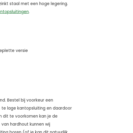
zinkt staal met een hoge legering.
antopsluitingen
.
plette versie
nd. Bestel bij voorkeur een
n te lage kantopsluiting en daardoor
m dit te voorkomen kan je de
n van hardhout kunnen wij
ng boren (of je kan dit natuurlijk