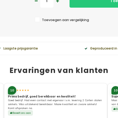
Toe
Toevoegen aan vergelijking
Laagste prijsgarantie
Geproduceerd in
Ervaringen van klanten
10
10
★★★★★
Prima bedrijf, goed bereikbaar en kwaliteit!
Sup
Goed bedrijf. Had even contact met eigenaar i.v.m. levering 2 Corten stalen
Mooi 
sokkels. Was uitstekend bereikbaar. Mooie kwaliteit en zware sokkels!
van 
Komt afspraken na.
B
Beveelt ons aan