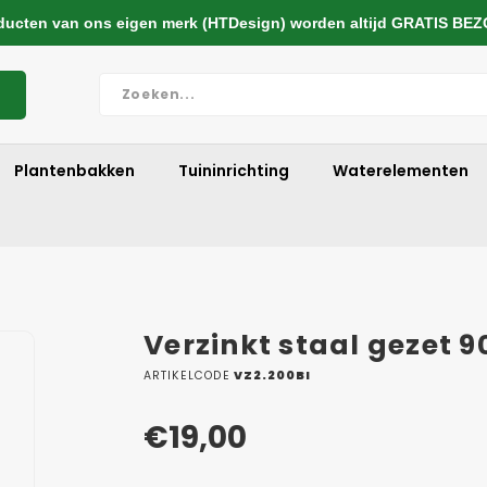
cten van ons eigen merk (HTDesign) worden altijd GRATIS BE
Plantenbakken
Tuininrichting
Waterelementen
Verzinkt staal gezet 
ARTIKELCODE
VZ2.200BI
€19,00