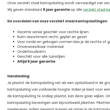
Onze verzinkt staal kantopsluiting wordt vervaardigd van ver
Wij geven standaard
6 jaar garantie
op alle
verzinkt staal k
De voordelen van onze verzinkt staal kantopsluitingen:
Gezette versie geschikt voor rechte lijnen
Ruim assortiment recht, geplet en gezet
Voor ronde en gebogen vormen kies je de rechte of ge
Onverwoestbaar materiaal
Onderhoudsarm
Geschikt voor alle tuinstijlen
Altijd 6 jaar garantie
Handleiding:
Je plaatst de kantopsluiting net als een opsluitband in de gro
kantopsluiting van voldoende hoogte. Indien je kiest voor ee
de kantopsluiting te ondiep plaatst, kan deze gaan wijken. O
kantopsluiting bevestigen aan bijvoorbeeld piketten. Pikette
meeleveren. Indien gewenst kunnen wij gaten in de kantopsluiti