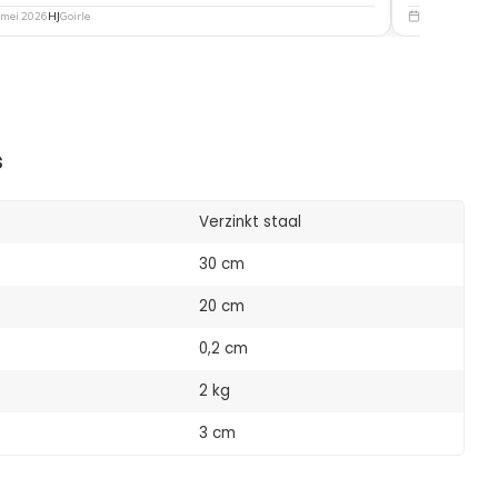
 mei 2026
HJ
Goirle
5 mei 2026
Nat
s
Verzinkt staal
30 cm
20 cm
0,2 cm
2 kg
3 cm