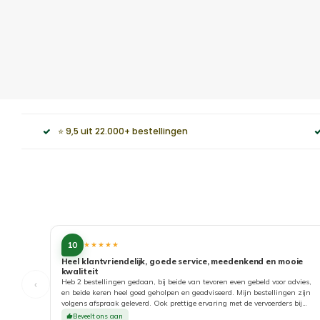
⭐ 9,5 uit 22.000+ bestellingen
10
★★★★★
Heel klantvriendelijk, goede service, meedenkend en mooie
kwaliteit
‹
Heb 2 bestellingen gedaan, bij beide van tevoren even gebeld voor advies,
en beide keren heel goed geholpen en geadviseerd. Mijn bestellingen zijn
volgens afspraak geleverd. Ook prettige ervaring met de vervoerders bij
aflevering. Top!
Beveelt ons aan