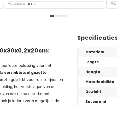
21 mei 2026
Ruud
Tiel
20
Specificatie
0x30x0,2x20cm:
Materiaal
Lengte
e perfecte oplossing voor het
Hoogte
 de
verzinktstaal gezette
 zijn geschikt voor rechte lijnen en
Materiaaldikte
cheiding, het verstevigen van de
Gewicht
lp van ons ruime assortiment
maak je iedere vorm mogelijk in de
Bovenrand