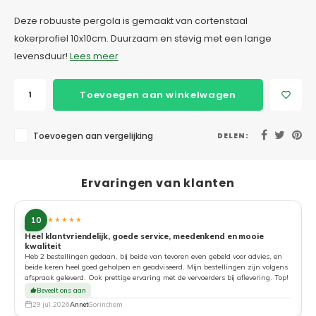
Deze robuuste pergola is gemaakt van cortenstaal
kokerprofiel 10x10cm. Duurzaam en stevig met een lange
levensduur!
Lees meer
Toevoegen aan winkelwagen
Toevoegen aan vergelijking
DELEN:
Ervaringen van klanten
10
★★★★★
Heel klantvriendelijk, goede service, meedenkend en mooie
kwaliteit
G
Heb 2 bestellingen gedaan, bij beide van tevoren even gebeld voor advies, en
beide keren heel goed geholpen en geadviseerd. Mijn bestellingen zijn volgens
afspraak geleverd. Ook prettige ervaring met de vervoerders bij aflevering. Top!
Beveelt ons aan
29 jul. 2026
Annet
Gorinchem