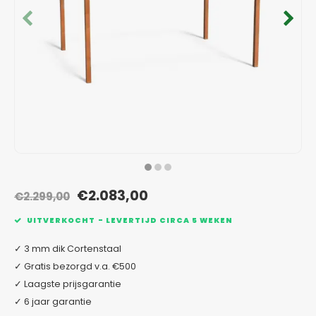
Verzinkt staal plantenbakken
Toeb
Modul
Planc
Kera
Bloe
In-Lite Ready opzetranden
Bloe
Pizz
Verfs
Buit
€2.083,00
€2.299,00
UITVERKOCHT - LEVERTIJD CIRCA 5 WEKEN
✓ 3 mm dik Cortenstaal
✓ Gratis bezorgd v.a. €500
✓ Laagste prijsgarantie
✓ 6 jaar garantie