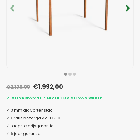
Verzinkt staal plantenbakken
Toeb
Modul
Planc
Kera
Bloe
In-Lite Ready opzetranden
Bloe
Pizz
Verfs
Buit
€1.992,00
€2.199,00
UITVERKOCHT - LEVERTIJD CIRCA 5 WEKEN
✓ 3 mm dik Cortenstaal
✓ Gratis bezorgd v.a. €500
✓ Laagste prijsgarantie
✓ 6 jaar garantie