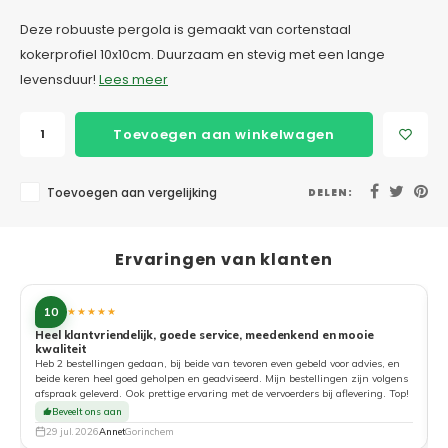
Deze robuuste pergola is gemaakt van cortenstaal
kokerprofiel 10x10cm. Duurzaam en stevig met een lange
levensduur!
Lees meer
Toevoegen aan winkelwagen
Toevoegen aan vergelijking
DELEN:
Ervaringen van klanten
10
★★★★★
Heel klantvriendelijk, goede service, meedenkend en mooie
kwaliteit
G
Heb 2 bestellingen gedaan, bij beide van tevoren even gebeld voor advies, en
beide keren heel goed geholpen en geadviseerd. Mijn bestellingen zijn volgens
afspraak geleverd. Ook prettige ervaring met de vervoerders bij aflevering. Top!
Beveelt ons aan
29 jul. 2026
Annet
Gorinchem