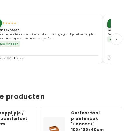
10
★★★★★
★★★★
er tevreden
Goede service
ronde plantenbak van Cortenstaal. Bezorging incl plaatsen op plek
Zeer tevreden ove
›
bestemming was ook meer dan perfect.
Beveelt ons a
eveelt ons aan
 mei 2026
HJ
Goirle
5 mei 2026
Nat
de producten
ooppijpje /
Cortenstaal
 aansluitset
plantenbak
cm
'Connect'
100x100x40cm