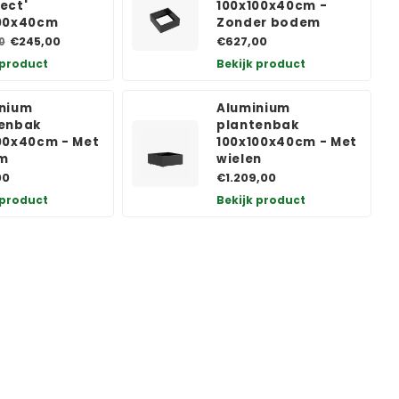
ect'
100x100x40cm -
100x40cm
Zonder bodem
€245,00
€627,00
0
 product
Bekijk product
nium
Aluminium
enbak
plantenbak
00x40cm - Met
100x100x40cm - Met
m
wielen
00
€1.209,00
 product
Bekijk product