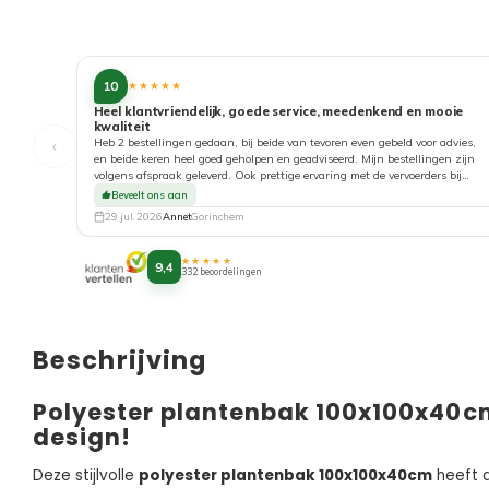
10
★★★★★
Heel klantvriendelijk, goede service, meedenkend en mooie
kwaliteit
‹
Heb 2 bestellingen gedaan, bij beide van tevoren even gebeld voor advies,
en beide keren heel goed geholpen en geadviseerd. Mijn bestellingen zijn
volgens afspraak geleverd. Ook prettige ervaring met de vervoerders bij
aflevering. Top!
Beveelt ons aan
29 jul. 2026
Annet
Gorinchem
★★★★★
9,4
332 beoordelingen
Beschrijving
Polyester plantenbak 100x100x40cm:
design!
Deze stijlvolle
polyester plantenbak 100x100x40cm
heeft d