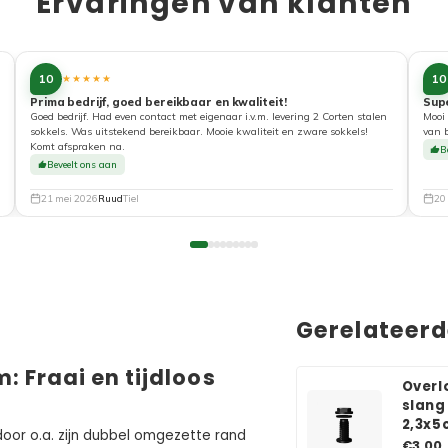
Ervaringen van klanten
10
10
★★★★★
Prima bedrijf, goed bereikbaar en kwaliteit!
Sup
Goed bedrijf. Had even contact met eigenaar i.v.m. levering 2 Corten stalen
Mooi 
sokkels. Was uitstekend bereikbaar. Mooie kwaliteit en zware sokkels!
van 
Komt afspraken na.
B
Beveelt ons aan
21 mei 2026
Ruud
Tiel
20
Gerelateer
 Fraai en tijdloos
Overl
slang
2,3x5
oor o.a. zijn dubbel omgezette rand
€3,00