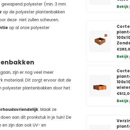
ig gewapend polyester (min. 3 mm
Bekijk
r
op de polyester plantenbakken
or deze niet zullen scheuren.
Corte
ntie
op al onze polyester
plant
100x1
Zond
€283,
Bekijk
ntenbakken
Corte
gaan, zijn er nog veel meer
plant
rk materiaal. Dit zorgt ervoor dat de
100x1
wiele
ijn polyester plantenbakken door het
€512,0
Bekijk
rhoudsvriendelijk
. Maak ze
doen aan dit pronkstuk in je tuin! De
Verzi
 en zijn dan ook UV- en
plant