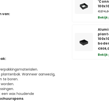
'Conn
100x
€274,0
n van:
Bekijk
Alumi
plant
100x1
bode
€808,
Bekijk
bak:
verpakkingsmaterialen.
e plantenbak. Wanneer aanwezig,
n te boren.
 worden.
assingen.
et een wax houdende
 schuurspons
.