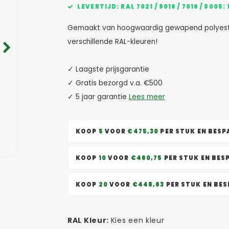
LEVERTIJD: RAL 7021 / 9016 / 7016 / 9
Gemaakt van hoogwaardig gewapend polyester,
verschillende RAL-kleuren!
✓ Laagste prijsgarantie
✓ Gratis bezorgd v.a. €500
✓ 5 jaar garantie
Lees meer
KOOP
5
VOOR
€475,30
PER STUK EN BES
KOOP
10
VOOR
€460,75
PER STUK EN BE
KOOP
20
VOOR
€448,63
PER STUK EN BE
RAL Kleur:
Kies een kleur