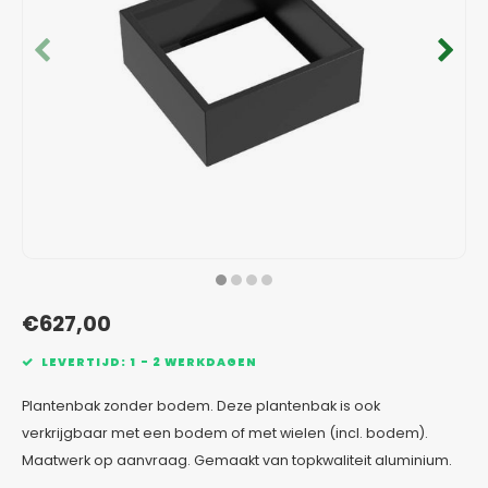
Verzinkt staal plantenbakken
Toeb
Modul
Planc
Kera
Bloe
In-Lite Ready opzetranden
Bloe
Pizz
Verfs
Buit
€627,00
LEVERTIJD: 1 - 2 WERKDAGEN
Plantenbak zonder bodem. Deze plantenbak is ook
verkrijgbaar met een bodem of met wielen (incl. bodem).
Maatwerk op aanvraag. Gemaakt van topkwaliteit aluminium.