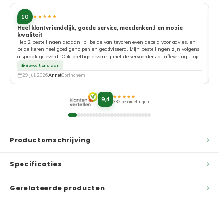
10
★★★★★
Heel klantvriendelijk, goede service, meedenkend en mooie
kwaliteit
G
Heb 2 bestellingen gedaan, bij beide van tevoren even gebeld voor advies, en
beide keren heel goed geholpen en geadviseerd. Mijn bestellingen zijn volgens
afspraak geleverd. Ook prettige ervaring met de vervoerders bij aflevering. Top!
Beveelt ons aan
29 jul. 2026
Annet
Gorinchem
★★★★★
9,4
332 beoordelingen
Productomschrijving
Specificaties
Gerelateerde producten