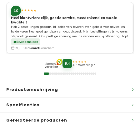
10
★★★★★
Heel klantvriendelijk, goede service, meedenkend en mooie
kwaliteit
G
Heb 2 bestellingen gedaan, bij beide van tevoren even gebeld voor advies, en
beide keren heel goed geholpen en geadviseerd. Mijn bestellingen zijn volgens
afspraak geleverd. Ook prettige ervaring met de vervoerders bij aflevering. Top!
Beveelt ons aan
29 jul. 2026
Annet
Gorinchem
★★★★★
9,4
332 beoordelingen
Productomschrijving
Specificaties
Gerelateerde producten