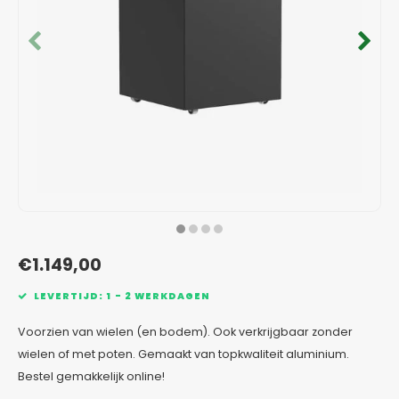
Verzinkt staal plantenbakken
Toeb
Modul
Planc
Kera
Bloe
In-Lite Ready opzetranden
Bloe
Pizz
Verfs
Buit
€1.149,00
LEVERTIJD: 1 - 2 WERKDAGEN
Voorzien van wielen (en bodem). Ook verkrijgbaar zonder
wielen of met poten. Gemaakt van topkwaliteit aluminium.
Bestel gemakkelijk online!