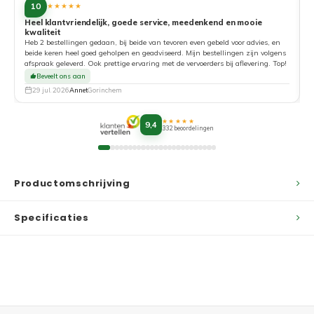
10
★★★★★
Heel klantvriendelijk, goede service, meedenkend en mooie
kwaliteit
G
Heb 2 bestellingen gedaan, bij beide van tevoren even gebeld voor advies, en
beide keren heel goed geholpen en geadviseerd. Mijn bestellingen zijn volgens
afspraak geleverd. Ook prettige ervaring met de vervoerders bij aflevering. Top!
Beveelt ons aan
29 jul. 2026
Annet
Gorinchem
★★★★★
9,4
332 beoordelingen
Productomschrijving
Specificaties