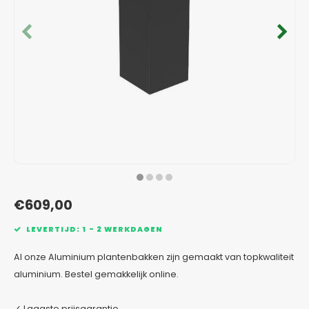
Verzinkt staal plantenbakken
Toeb
Modul
Planc
Kera
Bloe
In-Lite Ready opzetranden
Bloe
Pizz
Verfs
Buit
€609,00
LEVERTIJD: 1 - 2 WERKDAGEN
Al onze Aluminium plantenbakken zijn gemaakt van topkwaliteit
aluminium. Bestel gemakkelijk online.
✓ Laagste prijsgarantie