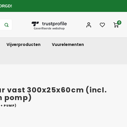
ZORGD!
0
Vijverproducten
Vuurelementen
ur vast 300x25x60cm (incl.
en pomp)
 + PUMP)