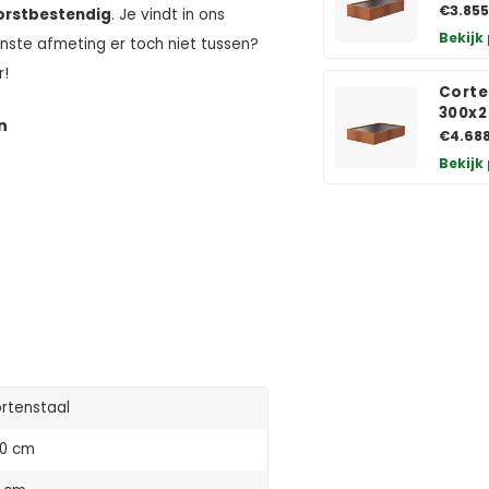
€3.855
vorstbestendig
. Je vindt in ons
Bekijk
nste afmeting er toch niet tussen?
r!
Corte
300x
n
€4.68
Bekijk
rtenstaal
0 cm