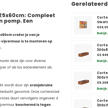
Gerelateer
x25x60cm:
Compleet
Corte
n pomp. Een
Owatr
€24,0
Bekijk
x60cm creëer je van je
 vijvermuur is te monteren op
Corte
.
300x
€2.94
rmuren deze zijn voor diverse
Bekijk
jver of als los waterelement als
Corte
300x
€3.20
t wordt door zijn
oranjebruine
Bekijk
uitenlucht gevormd. Onze cortenstaal
proces duurt vervolgens ongeveer 4
Corte
ijvermuur
beschermd is tegen
300x