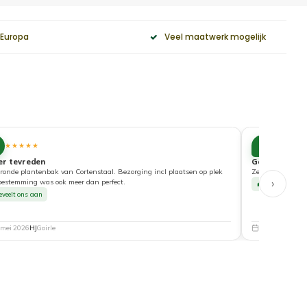
 Europa
Veel maatwerk mogelijk
10
★★★★★
★★★★
er tevreden
Goede service
ronde plantenbak van Cortenstaal. Bezorging incl plaatsen op plek
Zeer tevreden ove
›
bestemming was ook meer dan perfect.
Beveelt ons a
eveelt ons aan
 mei 2026
HJ
Goirle
5 mei 2026
Nat