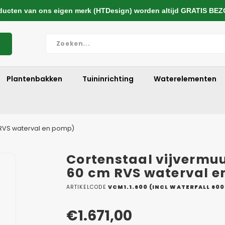
cten van ons eigen merk (HTDesign) worden altijd GRATIS BE
Plantenbakken
Tuininrichting
Waterelementen
 RVS waterval en pomp)
Cortenstaal vijvermu
60 cm RVS waterval 
ARTIKELCODE
VCM1.1.600 (INCL WATERFALL 600
€1.671,00