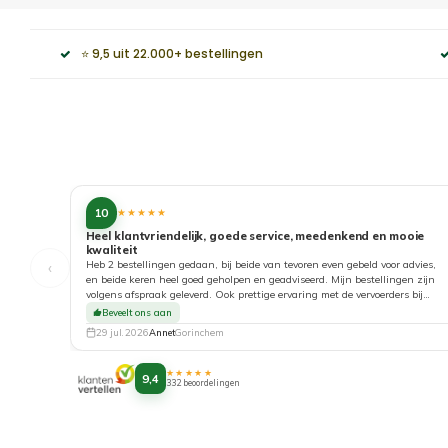
⭐ 9,5 uit 22.000+ bestellingen
10
★★★★★
Heel klantvriendelijk, goede service, meedenkend en mooie
kwaliteit
‹
Heb 2 bestellingen gedaan, bij beide van tevoren even gebeld voor advies,
en beide keren heel goed geholpen en geadviseerd. Mijn bestellingen zijn
volgens afspraak geleverd. Ook prettige ervaring met de vervoerders bij
aflevering. Top!
Beveelt ons aan
29 jul. 2026
Annet
Gorinchem
★★★★★
9,4
332 beoordelingen