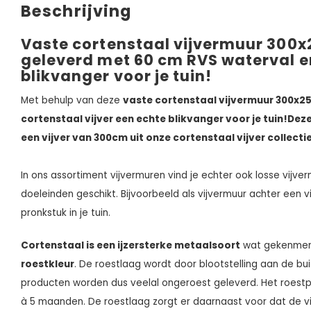
Beschrijving
Vaste cortenstaal vijvermuur 300
geleverd met 60 cm RVS waterval e
blikvanger voor je tuin!
Met behulp van deze
vaste cortenstaal vijvermuur 300x25
cortenstaal vijver een echte blikvanger voor je tuin
!
Deze
een vijver van 300cm uit onze cortenstaal vijver collectie
In ons assortiment vijvermuren vind je echter ook losse vijve
doeleinden geschikt. Bijvoorbeeld als vijvermuur achter een vi
pronkstuk in je tuin.
Cortenstaal is een ijzersterke metaalsoort
wat gekenmerk
roestkleur
. De roestlaag wordt door blootstelling aan de b
producten worden dus veelal ongeroest geleverd. Het roest
à 5 maanden. De roestlaag zorgt er daarnaast voor dat de v