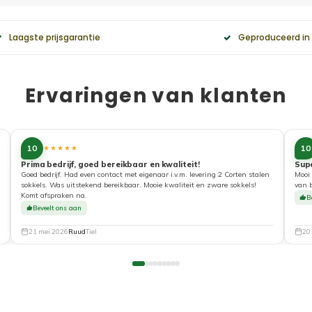
Laagste prijsgarantie
Geproduceerd in
Ervaringen van klanten
10
10
★★★★★
Prima bedrijf, goed bereikbaar en kwaliteit!
Sup
Goed bedrijf. Had even contact met eigenaar i.v.m. levering 2 Corten stalen
Mooi 
sokkels. Was uitstekend bereikbaar. Mooie kwaliteit en zware sokkels!
van 
Komt afspraken na.
B
Beveelt ons aan
21 mei 2026
Ruud
Tiel
20