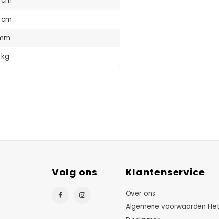
 cm
 cm
 mm
 kg
Volg ons
Klantenservice
Over ons
Algemene voorwaarden HetTu