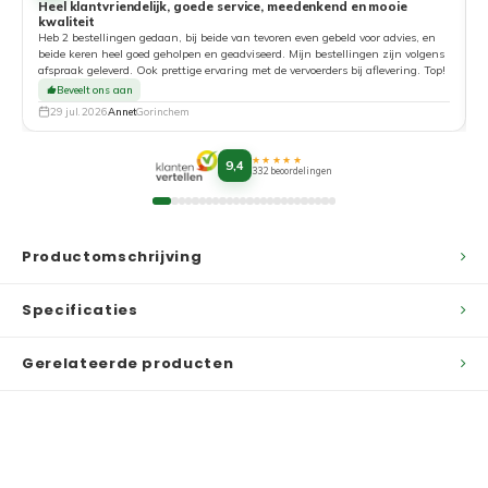
Heel klantvriendelijk, goede service, meedenkend en mooie
kwaliteit
G
Heb 2 bestellingen gedaan, bij beide van tevoren even gebeld voor advies, en
beide keren heel goed geholpen en geadviseerd. Mijn bestellingen zijn volgens
afspraak geleverd. Ook prettige ervaring met de vervoerders bij aflevering. Top!
Beveelt ons aan
29 jul. 2026
Annet
Gorinchem
★★★★★
9,4
332 beoordelingen
Productomschrijving
Specificaties
Gerelateerde producten