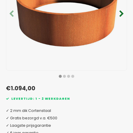
Verzinkt staal plantenbakken
Toeb
Modul
Planc
Kera
Bloe
In-Lite Ready opzetranden
Bloe
Pizz
Verfs
Buit
€1.094,00
LEVERTIJD: 1 - 2 WERKDAGEN
✓ 2 mm dik Cortenstaal
✓ Gratis bezorgd v.a. €500
✓ Laagste prijsgarantie
✓ 6 jaar garantie