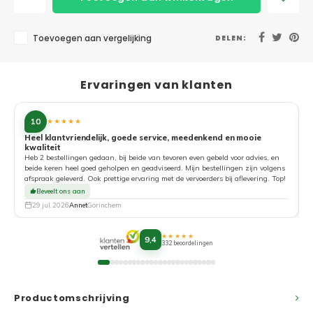
Toevoegen aan vergelijking
DELEN:
Ervaringen van klanten
10
★★★★★
Heel klantvriendelijk, goede service, meedenkend en mooie
kwaliteit
G
Heb 2 bestellingen gedaan, bij beide van tevoren even gebeld voor advies, en
beide keren heel goed geholpen en geadviseerd. Mijn bestellingen zijn volgens
afspraak geleverd. Ook prettige ervaring met de vervoerders bij aflevering. Top!
Beveelt ons aan
29 jul. 2026
Annet
Gorinchem
★★★★★
9,4
332 beoordelingen
Productomschrijving