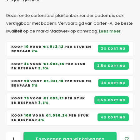
Deze ronde cortenstaal plantenbak zonder bodem, is ook
verkrijgbaar met bodem. Vervaardigd van Corten-A, de beste
kwaliteit op de markt! Maatwerk op aanvraag.
Lees meer
KOOP
10
VOOR
€1.072,12
PER STUK EN
2% KORTING
BESPAAR
2%
KOOP
25
VOOR
€1.066,65
PER STUK
2,5% KORTING
EN BESPAAR
2,5%
KOOP
50
VOOR
€1.061,18
PER STUK EN
3% KORTING
BESPAAR
3%
KOOP
75
VOOR
€1.055,71
PER STUK
3,5% KORTING
EN BESPAAR
3,5%
KOOP
100
VOOR
€1.050,24
PER STUK
4% KORTING
EN BESPAAR
4%
Toevoegen aan winkelwagen