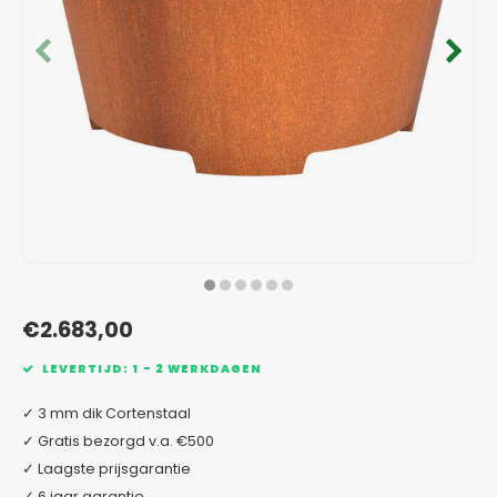
Verzinkt staal plantenbakken
Toeb
Modul
Planc
Kera
Bloe
In-Lite Ready opzetranden
Bloe
Pizz
Verfs
Buit
€2.683,00
LEVERTIJD: 1 - 2 WERKDAGEN
✓ 3 mm dik Cortenstaal
✓ Gratis bezorgd v.a. €500
✓ Laagste prijsgarantie
✓ 6 jaar garantie