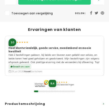
Toevoegen aan vergelijking
DELEN:
Ervaringen van klanten
10
★★★★★
Heel klantvriendelijk, goede service, meedenkend en mooie
kwaliteit
G
Heb 2 bestellingen gedaan, bij beide van tevoren even gebeld voor advies, en
beide keren heel goed geholpen en geadviseerd. Mijn bestellingen zijn volgens
afspraak geleverd. Ook prettige ervaring met de vervoerders bij aflevering. Top!
Beveelt ons aan
29 jul. 2026
Annet
Gorinchem
★★★★★
9,4
332 beoordelingen
Productomschrijving