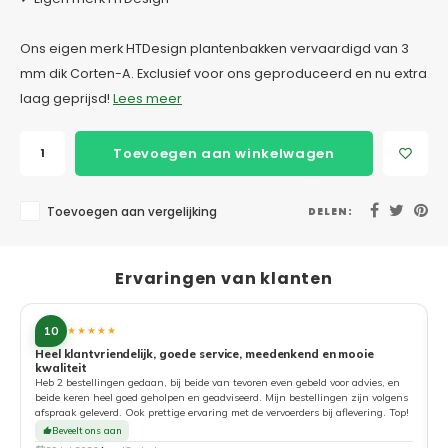
Ons eigen merk HTDesign plantenbakken vervaardigd van 3
mm dik Corten-A. Exclusief voor ons geproduceerd en nu extra
laag geprijsd!
Lees meer
Toevoegen aan winkelwagen
Toevoegen aan vergelijking
DELEN:
Ervaringen van klanten
10
★★★★★
Heel klantvriendelijk, goede service, meedenkend en mooie
kwaliteit
G
Heb 2 bestellingen gedaan, bij beide van tevoren even gebeld voor advies, en
beide keren heel goed geholpen en geadviseerd. Mijn bestellingen zijn volgens
afspraak geleverd. Ook prettige ervaring met de vervoerders bij aflevering. Top!
Beveelt ons aan