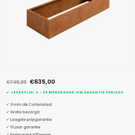
Verzinkt staal plantenbakken
Toeb
Modul
Planc
Kera
Bloe
In-Lite Ready opzetranden
Bloe
Pizz
Verfs
Buit
€635,00
€745,00
LEVERTIJD: 5 - 20 WERKDAGEN IVM VAKANTIE PERIODE
✓ 3 mm dik Cortenstaal
✓ Gratis bezorgd
✓ Laagste prijsgarantie
✓ 10 jaar garantie
✓ Eigen merk HTDesign