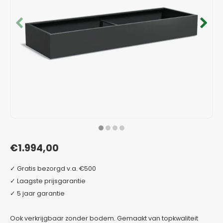
Verzinkt staal plantenbakken
Toeb
Modul
Planc
Kera
Bloe
In-Lite Ready opzetranden
Bloe
Pizz
Verfs
Buit
€1.994,00
✓ Gratis bezorgd v.a. €500
✓ Laagste prijsgarantie
✓ 5 jaar garantie
Ook verkrijgbaar zonder bodem. Gemaakt van topkwaliteit