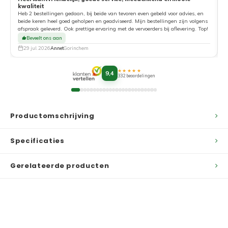
kwaliteit
G
Heb 2 bestellingen gedaan, bij beide van tevoren even gebeld voor advies, en
beide keren heel goed geholpen en geadviseerd. Mijn bestellingen zijn volgens
afspraak geleverd. Ook prettige ervaring met de vervoerders bij aflevering. Top!
Beveelt ons aan
29 jul. 2026
Annet
Gorinchem
★★★★★
9,4
332 beoordelingen
Productomschrijving
Specificaties
Gerelateerde producten