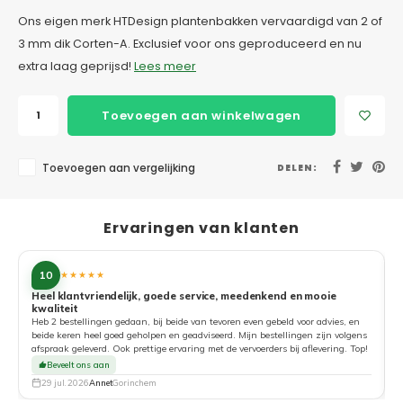
Ons eigen merk HTDesign plantenbakken vervaardigd van 2 of
3 mm dik Corten-A. Exclusief voor ons geproduceerd en nu
extra laag geprijsd!
Lees meer
Toevoegen aan winkelwagen
Toevoegen aan vergelijking
DELEN:
Ervaringen van klanten
10
★★★★★
Heel klantvriendelijk, goede service, meedenkend en mooie
kwaliteit
G
Heb 2 bestellingen gedaan, bij beide van tevoren even gebeld voor advies, en
beide keren heel goed geholpen en geadviseerd. Mijn bestellingen zijn volgens
afspraak geleverd. Ook prettige ervaring met de vervoerders bij aflevering. Top!
Beveelt ons aan
29 jul. 2026
Annet
Gorinchem