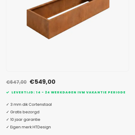
Verzinkt staal plantenbakken
Toeb
Modul
Planc
Kera
Bloe
In-Lite Ready opzetranden
Bloe
Pizz
Verfs
Buit
€549,00
€647,00
LEVERTIJD: 14 - 24 WERKDAGEN IVM VAKANTIE PERIODE
✓ 3 mm dik Cortenstaal
✓ Gratis bezorgd
✓ 10 jaar garantie
✓ Eigen merk HTDesign