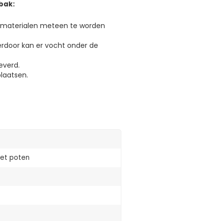
bak:
gsmaterialen meteen te worden
ierdoor kan er vocht onder de
everd.
laatsen.
et poten