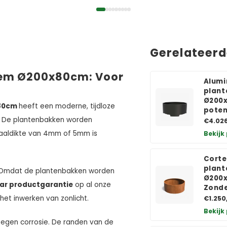
Gerelateer
dem Ø200x80cm: Voor
Alumi
plant
Ø200x
x80cm
heeft een moderne, tijdloze
pote
ik. De plantenbakken worden
€4.02
aaldikte van 4mm of 5mm is
Bekijk
Corte
plant
 Omdat de plantenbakken worden
Ø200
aar productgarantie
op al onze
Zond
het inwerken van zonlicht.
€1.250
Bekijk
tegen corrosie. De randen van de