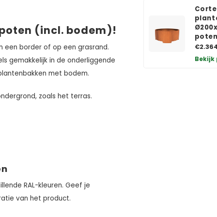
Corte
plant
Ø200x
poten (incl. bodem)!
pote
in een border of op een grasrand.
€2.36
Bekijk
s gemakkelijk in de onderliggende
de plantenbakken met bodem.
ondergrond, zoals het terras.
en
illende RAL-kleuren. Geef je
atie van het product.