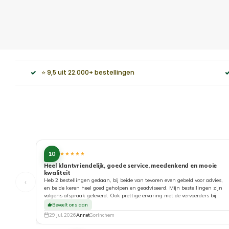
⭐ 9,5 uit 22.000+ bestellingen
10
★★★★★
Heel klantvriendelijk, goede service, meedenkend en mooie
kwaliteit
‹
Heb 2 bestellingen gedaan, bij beide van tevoren even gebeld voor advies,
en beide keren heel goed geholpen en geadviseerd. Mijn bestellingen zijn
volgens afspraak geleverd. Ook prettige ervaring met de vervoerders bij
aflevering. Top!
Beveelt ons aan
29 jul. 2026
Annet
Gorinchem