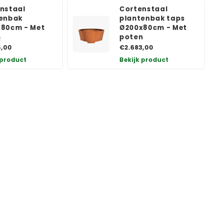
nstaal
Cortenstaal
enbak
plantenbak taps
80cm - Met
Ø200x80cm - Met
n
poten
4,00
€2.683,00
 product
Bekijk product