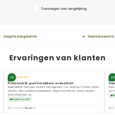
Toevoegen aan vergelijking
Laagste prijsgarantie
Geproduceerd in
Ervaringen van klanten
10
10
★★★★★
Prima bedrijf, goed bereikbaar en kwaliteit!
Sup
Goed bedrijf. Had even contact met eigenaar i.v.m. levering 2 Corten stalen
Mooi 
sokkels. Was uitstekend bereikbaar. Mooie kwaliteit en zware sokkels!
van 
Komt afspraken na.
B
Beveelt ons aan
21 mei 2026
Ruud
Tiel
20