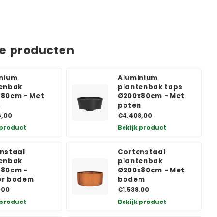
de producten
nium
Aluminium
enbak
plantenbak taps
80cm - Met
Ø200x80cm - Met
n
poten
6,00
€4.408,00
 product
Bekijk product
nstaal
Cortenstaal
enbak
plantenbak
x80cm -
Ø200x80cm - Met
er bodem
bodem
,00
€1.538,00
 product
Bekijk product