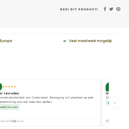
DEEL DIT PRODUCT:
 Europa
Veel maatwerk mogelijk
10
★★★★★
★★★★
er tevreden
Goede service
ronde plantenbak van Cortenstaal. Bezorging incl plaatsen op plek
Zeer tevreden ove
›
bestemming was ook meer dan perfect.
Beveelt ons a
eveelt ons aan
 mei 2026
HJ
Goirle
5 mei 2026
Nat