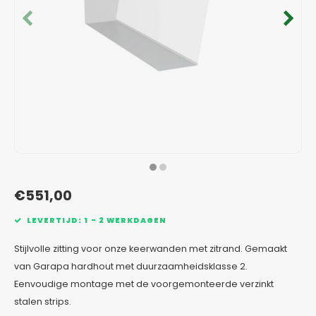
Verzinkt staal plantenbakken
Toeb
Modul
Planc
Kera
Bloe
In-Lite Ready opzetranden
Bloe
Pizz
Verfs
Buit
€551,00
LEVERTIJD: 1 - 2 WERKDAGEN
Stijlvolle zitting voor onze keerwanden met zitrand. Gemaakt
van Garapa hardhout met duurzaamheidsklasse 2.
Eenvoudige montage met de voorgemonteerde verzinkt
stalen strips.