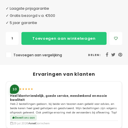
✓ Laagste prijsgarantie
✓ Gratis bezorgd v.a. €500
✓ 5 jaar garantie
Toevoegen aan winkelwagen
Toevoegen aan vergelijking
DELEN:
Ervaringen van klanten
10
★★★★★
Heel klantvriendelijk, goede service, meedenkend en mooie
kwaliteit
G
Heb 2 bestellingen gedaan, bij beide van tevoren even gebeld voor advies, en
beide keren heel goed geholpen en geadviseerd. Mijn bestellingen zijn volgens
afspraak geleverd. Ook prettige ervaring met de vervoerders bij aflevering. Top!
Beveelt ons aan
29 jul. 2026
Annet
Gorinchem