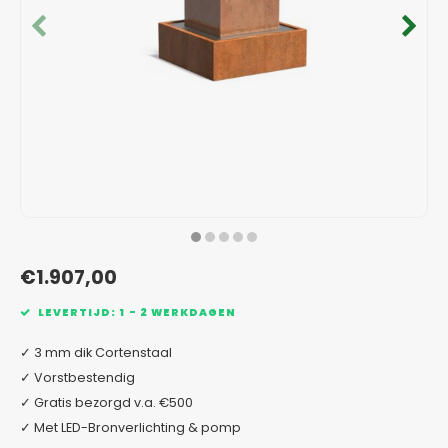
Verzinkt staal plantenbakken
Toeb
Modul
Planc
Kera
Bloe
In-Lite Ready opzetranden
Bloe
Pizz
Verfs
Buit
€1.907,00
LEVERTIJD: 1 - 2 WERKDAGEN
✓ 3 mm dik Cortenstaal
✓ Vorstbestendig
✓ Gratis bezorgd v.a. €500
✓ Met LED-Bronverlichting & pomp