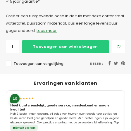
✓ 5 jaar garantie*
Creëer een rustgevende oase in de tuin met deze cortenstaal
watertafel. Duurzaam materiaal, dus een lange levensduur
gegarandeerd.
Lees meer
Toevoegen aan winkelwagen
Toevoegen aan vergelijking
DELEN:
Ervaringen van klanten
10
★★★★★
Heel klantvriendelijk, goede service, meedenkend en mooie
kwaliteit
G
Heb 2 bestellingen gedaan, bij beide van tevoren even gebeld voor advies, en
beide keren heel goed geholpen en geadviseerd. Mijn bestellingen zijn volgens
afspraak geleverd. Ook prettige ervaring met de vervoerders bij aflevering. Top!
Beveelt ons aan