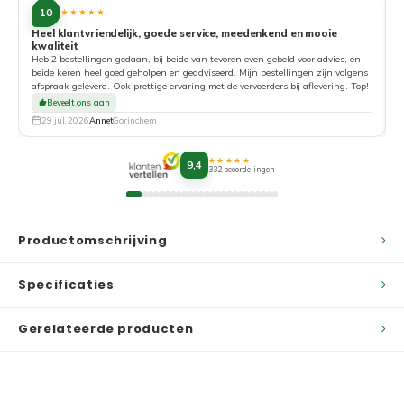
10
★★★★★
Heel klantvriendelijk, goede service, meedenkend en mooie
kwaliteit
G
Heb 2 bestellingen gedaan, bij beide van tevoren even gebeld voor advies, en
beide keren heel goed geholpen en geadviseerd. Mijn bestellingen zijn volgens
afspraak geleverd. Ook prettige ervaring met de vervoerders bij aflevering. Top!
Beveelt ons aan
29 jul. 2026
Annet
Gorinchem
★★★★★
9,4
332 beoordelingen
Productomschrijving
Specificaties
Gerelateerde producten