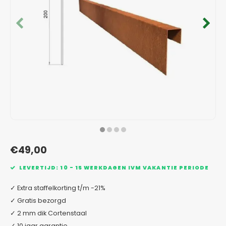
Verzinkt staal plantenbakken
Toeb
Modul
Planc
Kera
Bloe
In-Lite Ready opzetranden
Bloe
Pizz
Verfs
Buit
€49,00
LEVERTIJD: 10 - 15 WERKDAGEN IVM VAKANTIE PERIODE
✓ Extra staffelkorting t/m -21%
✓ Gratis bezorgd
✓ 2 mm dik Cortenstaal
✓ 10 jaar garantie