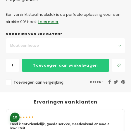
Een verzinkt staal hoekstuk is de perfecte oplossing voor een
strakke 90° hoek.
Lees meer
VOORZIEN VAN 2X2 GATEN?
Maak een keuze
Toevoegen aan winkelwagen
Toevoegen aan vergelijking
DELEN:
Ervaringen van klanten
10
★★★★★
Heel klantvriendelijk, goede service, meedenkend en mooie
kwaliteit
G