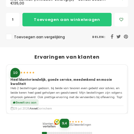
€135,00
Toevoegen aan winkelwagen
Toevoegen aan vergelijking
DELEN:
Ervaringen van klanten
10
★★★★★
Heel klantvriendelijk, goede service, meedenkend en mooie
kwaliteit
G
Heb 2 bestellingen gedaan, bij beide van tevoren even gebeld voor advies, en
beide keren heel goed geholpen en geadviseerd. Mijn bestellingen zijn volgens
afspraak geleverd. Ook prettige ervaring met de vervoerders bij aflevering. Top!
Beveelt ons aan
29 jul. 2026
Annet
Gorinchem
★★★★★
9,4
332 beoordelingen