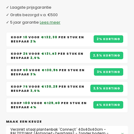
✓ Laagste prijsgarantie
✓ Gratis bezorgd v.a. €500
✓ 5 jaar garantie
Lees meer
KOOP
10
VOOR
€132,30
PER STUK EN
2% KORTING
BESPAAR
2%
KOOP
25
VOOR
€131,63
PER STUK EN
2,5% KORTING
BESPAAR
2,5%
KOOP
50
VOOR
€130,95
PER STUK EN
3% KORTING
BESPAAR
3%
KOOP
75
VOOR
€130,28
PER STUK EN
3,5% KORTING
BESPAAR
3,5%
KOOP
100
VOOR
€129,60
PER STUK EN
4% KORTING
BESPAAR
4%
MAAK EEN KEUZE
Verzinkt staal plantenbak ´Connect´ 40x40x40cm -
RAL7021 Mat (Antraciet-Zwartgrijs) - Zonder bodem -