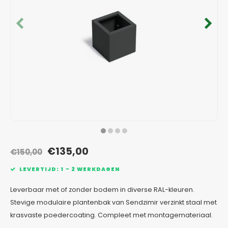
Verzinkt staal plantenbakken
Toeb
Modul
Planc
Kera
Bloe
In-Lite Ready opzetranden
Bloe
Pizz
Verfs
Buit
€135,00
€150,00
LEVERTIJD: 1 - 2 WERKDAGEN
Leverbaar met of zonder bodem in diverse RAL-kleuren.
Stevige modulaire plantenbak van Sendzimir verzinkt staal met
krasvaste poedercoating. Compleet met montagemateriaal.