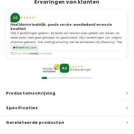
Ervaringen van klanten
10
★★★★★
Heel klantvriendelijk, goede service, meedenkend en mooie
kwaliteit
G
Heb 2 bestellingen gedaan, bij beide van tevoren even gebeld voor advies, en
beide keren heel goed geholpen en geadviseerd. Mijn bestellingen zijn volgens
afspraak geleverd. Ook prettige ervaring met de vervoerders bij aflevering. Top!
Beveelt ons aan
29 jul. 2026
Annet
Gorinchem
★★★★★
9,4
332 beoordelingen
Productomschrijving
Specificaties
Gerelateerde producten