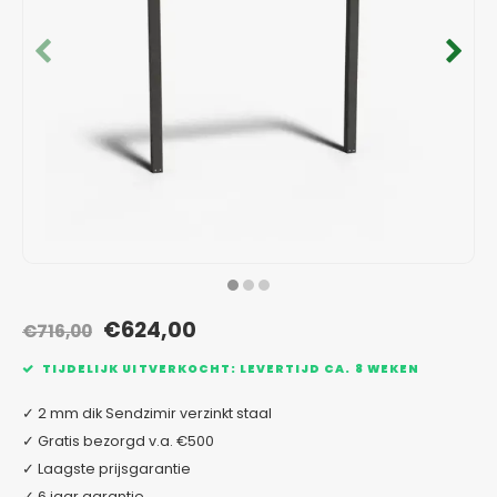
Verzinkt staal plantenbakken
Toeb
Modul
Planc
Kera
Bloe
In-Lite Ready opzetranden
Bloe
Pizz
Verfs
Buit
€624,00
€716,00
TIJDELIJK UITVERKOCHT: LEVERTIJD CA. 8 WEKEN
✓ 2 mm dik Sendzimir verzinkt staal
✓ Gratis bezorgd v.a. €500
✓ Laagste prijsgarantie
✓ 6 jaar garantie