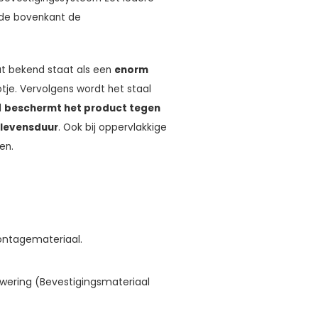
n de bovenkant de
wat bekend staat als een
enorm
je. Vervolgens wordt het staal
l
beschermt het product tegen
 levensduur
. Ook bij oppervlakkige
en.
montagemateriaal.
nwering (Bevestigingsmateriaal