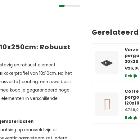
Gerelateer
x10x250cm: Robuust
Verzi
pergo
20x2
 stevig en robuust element
€26,0
al
kokerprofiel van 10x10cm. Na het
Bekijk
rasvaste) coating: een ruwe basis,
iermee koop je gegarandeerd hoge
Corte
pergo
 elementen in verschillende
120x1
€740,0
Bekijk
emateriaal en
aatsing op maaiveld zijn er
 bevestigingssysteem zet iedere