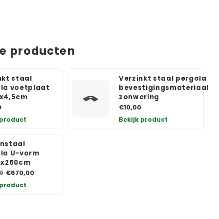
de producten
nkt staal
Verzinkt staal pergola
la voetplaat
bevestigingsmateriaal
0x4,5cm
zonwering
0
€10,00
 product
Bekijk product
nstaal
la U-vorm
0x250cm
€670,00
0
 product