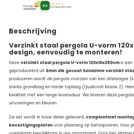
★★★★★
9,4
332 beoordelingen
Beschrijving
Verzinkt staal pergola U-vorm 120
design, eenvoudig te monteren!
Deze
verzinkt staal pergola U-vorm 120x10x250cm
is een
geproduceerd uit
2mm dik gecoat Sendzimir verzinkt sta
produceren wordt de pergola voorzien van een drielaagse (k
sterke grondlaag en harde toplaag (Qualicoat klasse 2). H
kwaliteit met een lange levensduur. We leveren deze pergola
uitvoeringen en kleuren.
De set wordt in losse delen geleverd,
compleet
met
montag
bevestigingsplaten
voor plaatsing op betonpoeren. Voor pl
voetplaten beschikbaar in ons assortiment. Door het slimme