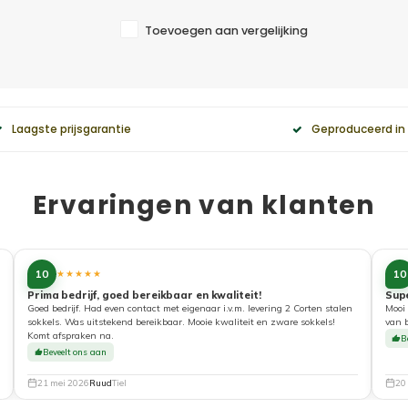
Toevoegen aan vergelijking
Laagste prijsgarantie
Geproduceerd in
Ervaringen van klanten
10
10
★★★★★
Prima bedrijf, goed bereikbaar en kwaliteit!
Sup
Goed bedrijf. Had even contact met eigenaar i.v.m. levering 2 Corten stalen
Mooi 
sokkels. Was uitstekend bereikbaar. Mooie kwaliteit en zware sokkels!
van 
Komt afspraken na.
B
Beveelt ons aan
21 mei 2026
Ruud
Tiel
20