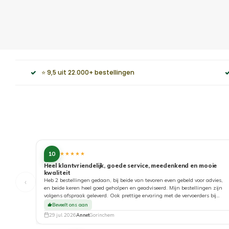
⭐ 9,5 uit 22.000+ bestellingen
10
★★★★★
Heel klantvriendelijk, goede service, meedenkend en mooie
kwaliteit
‹
Heb 2 bestellingen gedaan, bij beide van tevoren even gebeld voor advies,
en beide keren heel goed geholpen en geadviseerd. Mijn bestellingen zijn
volgens afspraak geleverd. Ook prettige ervaring met de vervoerders bij
aflevering. Top!
Beveelt ons aan
29 jul. 2026
Annet
Gorinchem