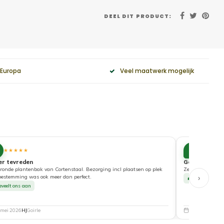
DEEL DIT PRODUCT:
 Europa
Veel maatwerk mogelijk
10
★★★★★
★★★★
er tevreden
Goede service
ronde plantenbak van Cortenstaal. Bezorging incl plaatsen op plek
Zeer tevreden ove
›
bestemming was ook meer dan perfect.
Beveelt ons a
eveelt ons aan
 mei 2026
HJ
Goirle
5 mei 2026
Nat