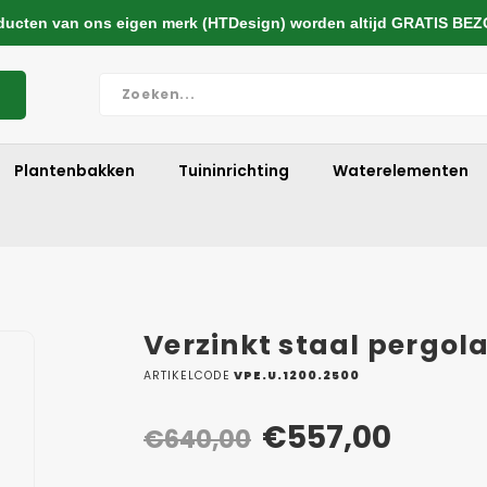
cten van ons eigen merk (HTDesign) worden altijd GRATIS BE
Plantenbakken
Tuininrichting
Waterelementen
Verzinkt staal pergo
ARTIKELCODE
VPE.U.1200.2500
€557,00
€640,00